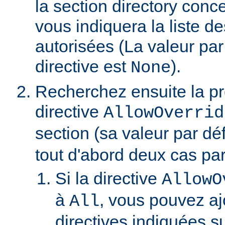
la section directory conc
vous indiquera la liste de
autorisées (La valeur par
directive est
).
None
Recherchez ensuite la p
directive
AllowOverrid
section (sa valeur par dé
tout d'abord deux cas part
Si la directive
AllowO
à
, vous pouvez aj
All
directives indiquées su