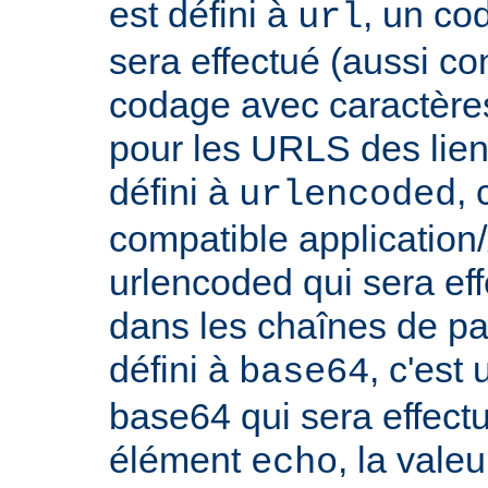
est défini à
, un co
url
sera effectué (aussi c
codage avec caractères
pour les URLS des liens, 
défini à
,
urlencoded
compatible applicatio
urlencoded qui sera effe
dans les chaînes de par
défini à
, c'est
base64
base64 qui sera effect
élément
, la vale
echo