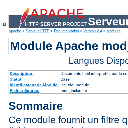
Serveu
Apache
>
Serveur HTTP
>
Documentation
>
Version 2.4
>
Modules
Module Apache mod
Langues Dispo
Description:
Documents html interprétés par le se
Statut:
Base
Identificateur de Module:
include_module
Fichier Source:
mod_include.c
Sommaire
Ce module fournit un filtre qu