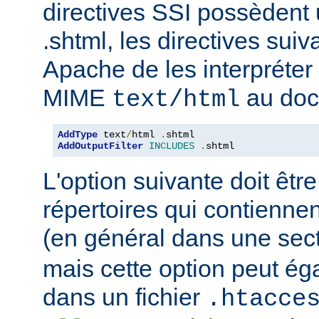
directives SSI possèdent
.shtml, les directives sui
Apache de les interpréter 
MIME
au doc
text/html
AddType
 text
/
html 
.
AddOutputFilter
INCLUDES
.
shtml
L'option suivante doit être
répertoires qui contiennen
(en général dans une sec
mais cette option peut ég
dans un fichier
.htacce