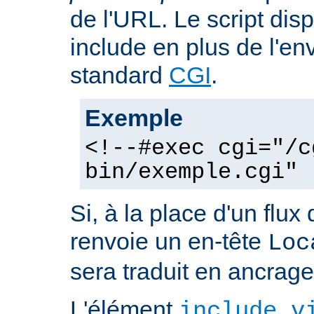
de l'URL. Le script dis
include en plus de l'e
standard
CGI
.
Exemple
<!--#exec cgi="/c
bin/exemple.cgi" 
Si, à la place d'un flux 
renvoie un en-tête
Loc
sera traduit en ancra
L'élément
include v