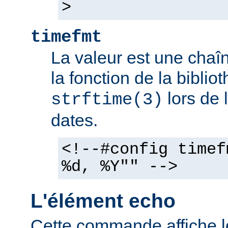
>
timefmt
La valeur est une chaîn
la fonction de la bibli
lors de 
strftime(3)
dates.
<!--#config timef
%d, %Y"" -->
L'élément echo
Cette commande affiche l