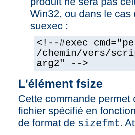
produit ne sera pas cel
Win32, ou dans le cas de
suexec :
<!--#exec cmd="pe
/chemin/vers/scri
arg2" -->
L'élément fsize
Cette commande permet d'a
fichier spécifié en fonctio
de format de
. At
sizefmt