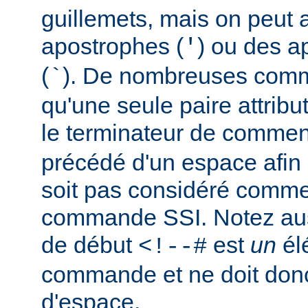
guillemets, mais on peut a
apostrophes (
) ou des a
'
(
). De nombreuses comm
`
qu'une seule paire attribu
le terminateur de comment
précédé d'un espace afin d
soit pas considéré comm
commande SSI. Notez auss
de début
est
un
él
<!--#
commande et ne doit donc
d'espace.