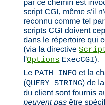
par ce chemin est invo
script CGI, même s'il n
reconnu comme tel par 
scripts CGI doivent ce
dans le répertoire qui c
(via la directive
Scrip
l'
).
Options
ExecCGI
Le
et la c
PATH_INFO
(
) de l
QUERY_STRING
du client sont fournis a
peuvent pas
être spéci