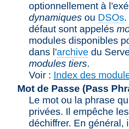
optionnellement à l'ex
dynamiques
ou
DSOs
.
défaut sont appelés
mo
modules disponibles p
dans l'
archive
du Serve
modules tiers
.
Voir :
Index des modul
Mot de Passe (Pass Phr
Le mot ou la phrase qui
privées. Il empêche les
déchiffrer. En général, 