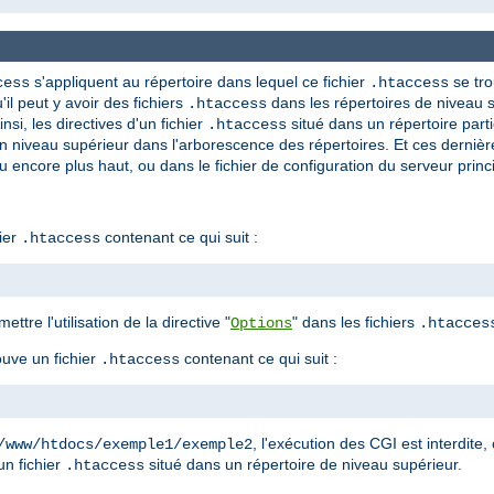
s'appliquent au répertoire dans lequel ce fichier
se tro
cess
.htaccess
'il peut y avoir des fichiers
dans les répertoires de niveau s
.htaccess
nsi, les directives d'un fichier
situé dans un répertoire parti
.htaccess
n niveau supérieur dans l'arborescence des répertoires. Et ces derniè
u encore plus haut, ou dans le fichier de configuration du serveur princi
ier
contenant ce qui suit :
.htaccess
ettre l'utilisation de la directive "
" dans les fichiers
Options
.htacces
ouve un fichier
contenant ce qui suit :
.htaccess
, l'exécution des CGI est interdite, 
/www/htdocs/exemple1/exemple2
un fichier
situé dans un répertoire de niveau supérieur.
.htaccess