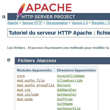
Apache
>
Serveur HTTP
>
Documentation
>
Version 2.4
>
Recettes / Tu
Tutoriel du serveur HTTP Apache : fichi
Les fichiers
fournissent une méthode pour modifier la 
.htaccess
Fichiers .htaccess
Modules Apparentés
Directives Apparentées
core
AccessFileName
mod_authn_file
AllowOverride
mod_authz_groupfile
Options
mod_cgi
AddHandler
mod_include
SetHandler
mod_mime
AuthType
AuthName
AuthUserFile