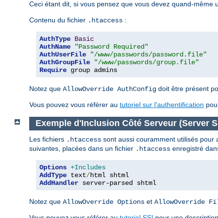
Ceci étant dit, si vous pensez que vous devez quand-même uti
Contenu du fichier
:
.htaccess
AuthType
Basic
AuthName
"Password Required"
AuthUserFile
"/www/passwords/password.file"
AuthGroupFile
"/www/passwords/group.file"
Require
 group admins
Notez que
doit être présent po
AllowOverride AuthConfig
Vous pouvez vous référer au
tutoriel sur l'authentification
pour
Exemple d'Inclusion Côté Serveur (Server Si
Les fichiers
sont aussi couramment utilisés pour act
.htaccess
suivantes, placées dans un fichier
enregistré dans
.htaccess
Options
+Includes
AddType
 text
/
AddHandler
 server-parsed shtml
Notez que
et
AllowOverride Options
AllowOverride Fi
Vous pouvez vous référer au
tutoriel SSI
pour une description 