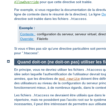
pour que cette directive soit traitée.
AllowOverride
Par exemple, si vous regardez la documentation de la direct
ligne de contexte dans le résumé de la directive). La ligne
Ov
directive soit traitée dans les fichiers
.
.htaccess
Exemple :
Contexte :
configuration du serveur, serveur virtuel, direc
Override:
FileInfo
Si vous n'êtes pas sûr qu'une directive particulière soit perm
pour ".htaccess".
Quand doit-on (ne doit-on pas) utiliser les f
En principe, vous ne devriez utiliser les fichiers
qu
.htaccess
idée selon laquelle l'authentification de l'utilisateur devrait to
années, que les directives de
doivent être défi
mod_rewrite
des utilisateurs au niveau de la configuration du serveur princ
fonctionneront mieux, à de nombreux égards, dans le contexte
Les fichiers
ne devraient être utilisés que dans le
.htaccess
répertoire, mais ne possèdent pas l'accès root sur le système
incessantes, il peut être intéressant de permettre aux utilisa