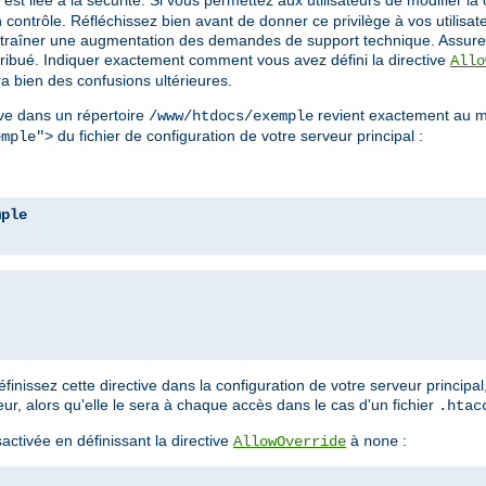
est liée à la sécurité. Si vous permettez aux utilisateurs de modifier la 
contrôle. Réfléchissez bien avant de donner ce privilège à vos utilisa
a entraîner une augmentation des demandes de support technique. Assure
ttribué. Indiquer exactement comment vous avez défini la directive
Allo
a bien des confusions ultérieures.
ve dans un répertoire
revient exactement au m
/www/htdocs/exemple
du fichier de configuration de votre serveur principal :
emple">
mple
nissez cette directive dans la configuration de votre serveur principal
, alors qu'elle le sera à chaque accès dans le cas d'un fichier
.htac
ctivée en définissant la directive
à
:
AllowOverride
none