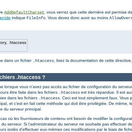
ive
, vous verrez que cette dernière est permise da
AddDefaultCharset
erride
indique
. Vous devez donc avoir au moins
FileInfo
AllowOver
tory, .htaccess
ise dans un fichier
, lisez la documentation de cette directive
.htaccess
ichiers .htaccess ?
e lorsque vous n'avez pas accès au fichier de configuration du serveur
ujours être faite dans les fichiers
est très répandue. Il est a
.htaccess
nies dans les fichiers
. Ceci est tout simplement faux. Vous p
.htaccess
ipal, et c'est en fait cette méthode qui doit être privilégiée. De même, l
 du serveur principal.
 cas où les fournisseurs de contenu ont besoin de modifier la configura
 du serveur. Si l'administrateur du serveur ne souhaite pas effectuer d
teurs isolés d'effectuer eux-mêmes ces modifications par le biais de fich