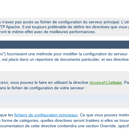
 n'avez pas accès au fichier de configuration du serveur principal. L'util
P Apache. Il est toujours préférable de définir les directives que vous 
uiront le même effet avec de meilleures performances.
ués") fournissent une méthode pour modifier la configuration du serveur
, est placé dans un répertoire de documents particulier, et ses directive
, vous pouvez le faire en utilisant la directive
. P
cess
AccessFileName
ns le fichier de configuration de votre serveur :
 que les
fichiers de configuration principaux
. Ce que vous pouvez mettre
us forme de catégories, quelles directives seront traitées si elles se trou
documentation de cette directive contiendra une section Override, spécif