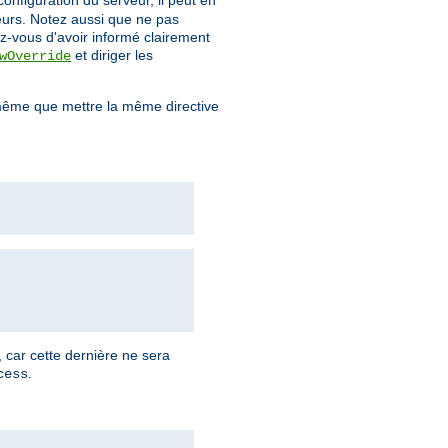
configuration du serveur, il peut en
teurs. Notez aussi que ne pas
z-vous d'avoir informé clairement
et diriger les
wOverride
ême que mettre la même directive
, car cette dernière ne sera
.
cess