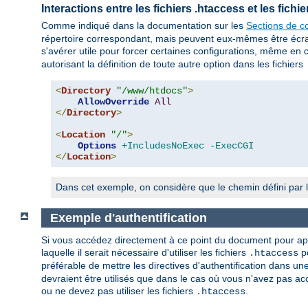
Interactions entre les fichiers .htaccess et les fich
Comme indiqué dans la documentation sur les
Sections de co
répertoire correspondant, mais peuvent eux-mêmes être écrasés
s'avérer utile pour forcer certaines configurations, même en 
autorisant la définition de toute autre option dans les fichiers
<
Directory
"/www/htdocs"
>
AllowOverride
All
</
Directory
>
<
Location
"/"
>
Options
+IncludesNoExec
-ExecCGI
</
Location
>
Dans cet exemple, on considère que le chemin défini par l
Exemple d'authentification
Si vous accédez directement à ce point du document pour appre
laquelle il serait nécessaire d'utiliser les fichiers
po
.htaccess
préférable de mettre les directives d'authentification dans un
devraient être utilisés que dans le cas où vous n'avez pas acc
ou ne devez pas utiliser les fichiers
.
.htaccess