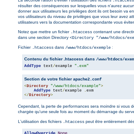
La seconde raison d'éviter l'utilisation des fichiers
.htaccess
résulter des conséquences sur lesquelles vous n'aurez aucun 
donner aux utilisateurs les privilèges dont ils ont besoin v
vos utilisateurs du niveau de privilèges que vous leur avez a
utilisateurs vers la documentation correspondante vous éviter
Notez que mettre un fichier
contenant une directi
.htaccess
dans une section Directory
<Directory "/www/htdocs/ex
Fichier
dans
:
.htaccess
/www/htdocs/exemple
Contenu du fichier .htaccess dans
/www/htdocs/exe
AddType
 text
/
example 
".exm"
Section de votre fichier
apache2.conf
<
Directory
"/www/htdocs/example"
>
AddType
 text
/
example 
.
</
Directory
>
Cependant, la perte de performances sera moindre si vous défi
chargée qu'une seule fois au moment du démarrage du serveur
L'utilisation des fichiers
peut être entièrement désa
.htaccess
AllowOverride
None