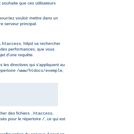
t souhaite que ces utilisateurs
pourriez vouloir mettre dans un
re serveur principal.
, httpd va rechercher
.htaccess
n des performances, que vous
jet d'une requête.
 les directives qui s'appliquent au
répertoire
,
/www/htdocs/exemple
her des fichiers
,
.htaccess
isés pour le répertoire
, ce qui est
/