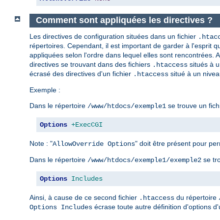
Comment sont appliquées les directives ?
Les directives de configuration situées dans un fichier
.htac
répertoires. Cependant, il est important de garder à l'esprit qu
appliquées selon l'ordre dans lequel elles sont rencontrées. Ai
directives se trouvant dans des fichiers
situés à u
.htaccess
écrasé des directives d'un fichier
situé à un nivea
.htaccess
Exemple :
Dans le répertoire
se trouve un fich
/www/htdocs/exemple1
Options
+ExecCGI
Note : "
" doit être présent pour perm
AllowOverride Options
Dans le répertoire
se tr
/www/htdocs/exemple1/exemple2
Options
Includes
Ainsi, à cause de ce second fichier
du répertoire
.htaccess
écrase toute autre définition d'options d'
Options Includes