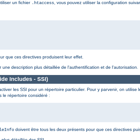
liser un fichier
, vous pouvez utiliser la configuration suiva
.htaccess
ur que ces directives produisent leur effet.
 une description plus détaillée de l'authentification et de l'autorisation.
de Includes - SSI)
iver les SSI pour un répertoire particulier. Pour y parvenir, on utilise l
 le répertoire considéré :
doivent être tous les deux présents pour que ces directives puis
leInfo
plus détaillée des SSI.