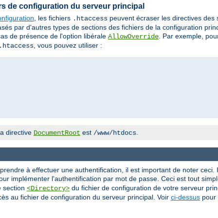
iers de configuration du serveur principal
nfiguration
, les fichiers
peuvent écraser les directives des
.htaccess
 par d'autres types de sections des fichiers de la configuration princi
cas de présence de l'option libérale
. Par exemple, pour
AllowOverride
, vous pouvez utiliser :
.htaccess
a directive
est
.
DocumentRoot
/www/htdocs
ndre à effectuer une authentification, il est important de noter ceci. I
ur implémenter l'authentification par mot de passe. Ceci est tout simple
e section
du fichier de configuration de votre serveur princ
<Directory>
ès au fichier de configuration du serveur principal. Voir
ci-dessus
pour 