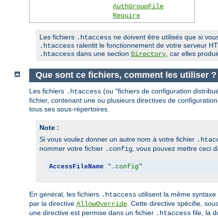
AuthGroupFile
Require
Les fichiers
ne doivent être utilisés que si vous
.htaccess
ralentit le fonctionnement de votre serveur HTT
.htaccess
dans une section
, car elles prod
.htaccess
Directory
Que sont ce fichiers, comment les utiliser ?
Les fichiers
(ou "fichiers de configuration distrib
.htaccess
fichier, contenant une ou plusieurs directives de configuration
tous ses sous-répertoires.
Note :
Si vous voulez donner un autre nom à votre fichier
.htac
nommer votre fichier
, vous pouvez mettre ceci da
.config
AccessFileName
".config"
En général, les fichiers
utilisent la même syntaxe
.htaccess
par la directive
. Cette directive spécifie, so
AllowOverride
une directive est permise dans un fichier
file, la 
.htaccess