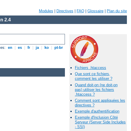
Modules
|
Directives
|
FAQ
|
Glossaire
|
Plan du site
n 2.4
les:
en
|
es
|
fr
|
ja
|
ko
|
pt-br
Fichiers .htaccess
Que sont ce fichiers,
comment les utiliser ?
Quand doit-on (ne doit-on
pas) utiliser les fichiers
.htaccess ?
Comment sont appliquées les
directives ?
Exemple d'authentification
Exemple d'Inclusion Côté
Serveur (Server Side Includes
- SSI)