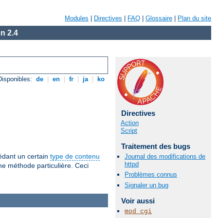
Modules
|
Directives
|
FAQ
|
Glossaire
|
Plan du site
n 2.4
isponibles:
de
|
en
|
fr
|
ja
|
ko
Directives
Action
Script
Traitement des bugs
sédant un certain
type de contenu
Journal des modifications de
httpd
ne méthode particulière. Ceci
Problèmes connus
Signaler un bug
Voir aussi
mod_cgi