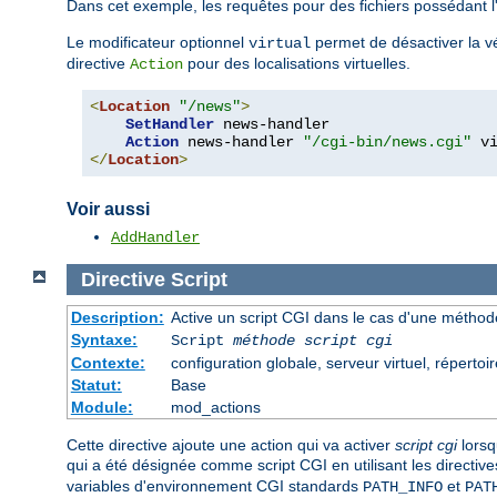
Dans cet exemple, les requêtes pour des fichiers possédant 
Le modificateur optionnel
permet de désactiver la vér
virtual
directive
pour des localisations virtuelles.
Action
<
Location
"/news"
>
SetHandler
 news-handler

Action
 news-handler 
"/cgi-bin/news.cgi"
</
Location
>
Voir aussi
AddHandler
Directive
Script
Description:
Active un script CGI dans le cas d'une méthode
Syntaxe:
Script
méthode
script cgi
Contexte:
configuration globale, serveur virtuel, répertoir
Statut:
Base
Module:
mod_actions
Cette directive ajoute une action qui va activer
script cgi
lorsq
qui a été désignée comme script CGI en utilisant les directiv
variables d'environnement CGI standards
et
PATH_INFO
PAT