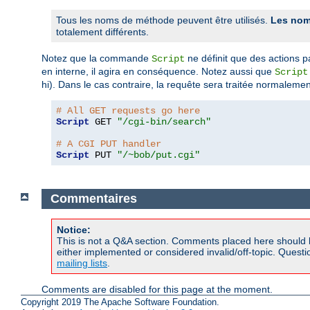
Tous les noms de méthode peuvent être utilisés.
Les nom
totalement différents.
Notez que la commande
ne définit que des actions p
Script
en interne, il agira en conséquence. Notez aussi que
Script
hi). Dans le cas contraire, la requête sera traitée normalemen
# All GET requests go here
Script
 GET 
"/cgi-bin/search"
# A CGI PUT handler
Script
 PUT 
"/~bob/put.cgi"
Commentaires
Notice:
This is not a Q&A section. Comments placed here should 
either implemented or considered invalid/off-topic. Ques
mailing lists
.
Comments are disabled for this page at the moment.
Copyright 2019 The Apache Software Foundation.