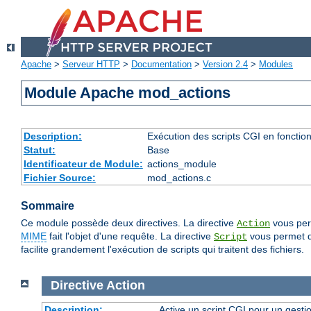
Apache
>
Serveur HTTP
>
Documentation
>
Version 2.4
>
Modules
Module Apache mod_actions
Description:
Exécution des scripts CGI en fonctio
Statut:
Base
Identificateur de Module:
actions_module
Fichier Source:
mod_actions.c
Sommaire
Ce module possède deux directives. La directive
vous perm
Action
MIME
fait l'objet d'une requête. La directive
vous permet de
Script
facilite grandement l'exécution de scripts qui traitent des fichiers.
Directive
Action
Description:
Active un script CGI pour un gesti