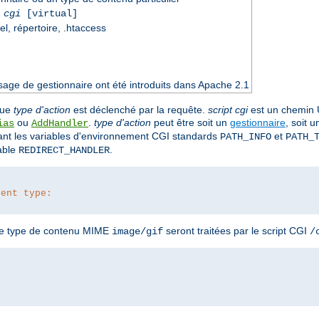
 cgi
[virtual]
el, répertoire, .htaccess
sage de gestionnaire ont été introduits dans Apache 2.1
que
type d'action
est déclenché par la requête.
script cgi
est un chemin 
ou
.
type d'action
peut être soit un
gestionnaire
, soit 
ias
AddHandler
ant les variables d'environnement CGI standards
et
PATH_INFO
PATH_
iable
.
REDIRECT_HANDLER
tent type:
 le type de contenu MIME
seront traitées par le script CGI
image/gif
/