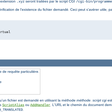
l'extension
seront traitées par le script CGI
.xyz
/cgi-bin/programme
ification de l'existence du fichier demandé. Ceci peut s'avérer utile, pa
 de requête particulière.
e
u'un fichier est demandé en utilisant la méthode
méthode
.
script cgi
est
es
ou
. L'URL et le chemin du document dema
ScriptAlias
AddHandler
.
H_TRANSLATED