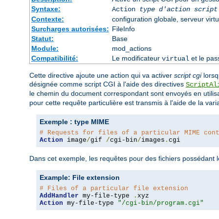
Syntaxe:
Action
type d'action
script
Contexte:
configuration globale, serveur virtu
Surcharges autorisées:
FileInfo
Statut:
Base
Module:
mod_actions
Compatibilité:
Le modificateur
et le pas
virtual
Cette directive ajoute une action qui va activer
script cgi
lors
désignée comme script CGI à l'aide des directives
ScriptAl
le chemin du document correspondant sont envoyés en utilis
pour cette requête particulière est transmis à l'aide de la var
Exemple : type MIME
# Requests for files of a particular MIME con
Action
 image
/
gif 
/
cgi-bin
/
images
.
cgi
Dans cet exemple, les requêtes pour des fichiers possédant
Example: File extension
# Files of a particular file extension
AddHandler
 my-file-type 
.
Action
 my-file-type 
"/cgi-bin/program.cgi"