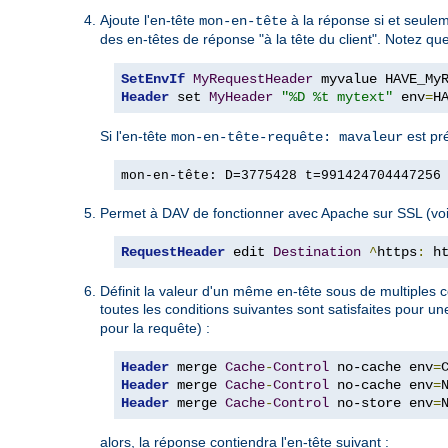
Ajoute l'en-tête
à la réponse si et seulem
mon-en-tête
des en-têtes de réponse "à la tête du client". Notez q
SetEnvIf
MyRequestHeader
Header
 set 
MyHeader
"%D %t mytext"
 env
=
H
Si l'en-tête
est pr
mon-en-tête-requête: mavaleur
mon-en-tête: D=3775428 t=991424704447256
Permet à DAV de fonctionner avec Apache sur SSL (voi
RequestHeader
 edit 
Destination
^
https
:
 h
Définit la valeur d'un même en-tête sous de multiples c
toutes les conditions suivantes sont satisfaites pour u
pour la requête) :
Header
 merge 
Cache
-
Control
 no-cache env
=
Header
 merge 
Cache
-
Control
 no-cache env
=
Header
 merge 
Cache
-
Control
 no-store env
=
alors, la réponse contiendra l'en-tête suivant :