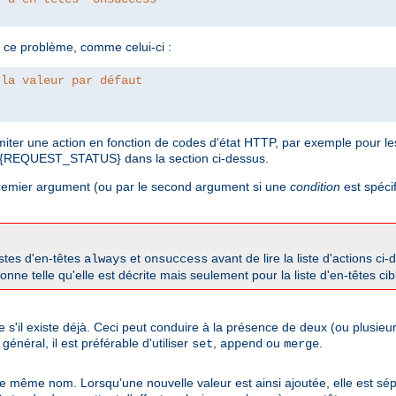
 ce problème, comme celui-ci :
 la valeur par défaut
imiter une action en fonction de codes d'état HTTP, par exemple pour 
 %{REQUEST_STATUS} dans la section ci-dessus.
 premier argument (ou par le second argument si une
condition
est spécif
istes d'en-têtes
et
avant de lire la liste d'actions ci
always
onsuccess
onne telle qu'elle est décrite mais seulement pour la liste d'en-têtes cib
me s'il existe déjà. Ceci peut conduire à la présence de deux (ou plusi
néral, il est préférable d'utiliser
,
ou
.
set
append
merge
 de même nom. Lorsqu'une nouvelle valeur est ainsi ajoutée, elle est sép