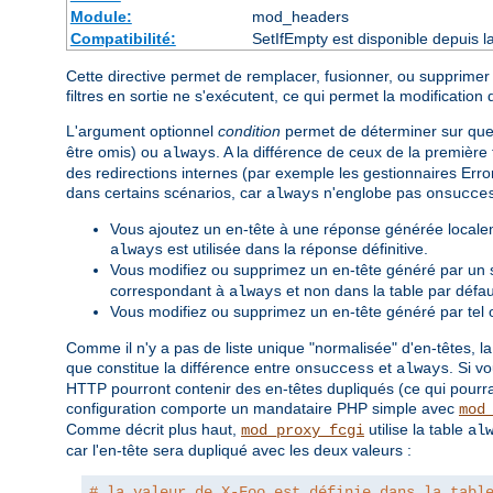
Module:
mod_headers
Compatibilité:
SetIfEmpty est disponible depuis l
Cette directive permet de remplacer, fusionner, ou supprimer
filtres en sortie ne s'exécutent, ce qui permet la modification 
L'argument optionnel
condition
permet de déterminer sur quell
être omis) ou
. A la différence de ceux de la première
always
des redirections internes (par exemple les gestionnaires Erro
dans certains scénarios, car
n'englobe pas
always
onsucce
Vous ajoutez un en-tête à une réponse générée localem
est utilisée dans la réponse définitive.
always
Vous modifiez ou supprimez un en-tête généré par un 
correspondant à
et non dans la table par défau
always
Vous modifiez ou supprimez un en-tête généré par tel o
Comme il n'y a pas de liste unique "normalisée" d'en-têtes, la
que constitue la différence entre
et
. Si v
onsuccess
always
HTTP pourront contenir des en-têtes dupliqués (ce qui pourr
configuration comporte un mandataire PHP simple avec
mod
Comme décrit plus haut,
utilise la table
mod_proxy_fcgi
al
car l'en-tête sera dupliqué avec les deux valeurs :
# la valeur de X-Foo est définie dans la tabl