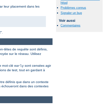
httpd
 par leur placement dans les
Problèmes connus
Signaler un bug
Voir aussi
Commentaires
2".
 en-têtes de
requête
sont définis,
oyée sur le réseau. Utilisez
le mot-clé
sont censées agir
early
tions de test, tout en gardant à
tre définis que dans un contexte
es échoueront dans des contextes