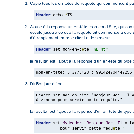
Copie tous les en-têtes de requête qui commencent par
Header
 echo 
^
TS
Ajoute à la réponse un en-tête,
, qui con
mon-en-tête
écoulé jusqu'à ce que la requête ait commencé à être ser
d'étranglement entre le client et le serveur.
Header
 set mon-en-t
ê
te 
"%D %t"
le résultat est l'ajout à la réponse d'un en-tête du type :
mon-en-tête: D=3775428 t=991424704447256
Dit Bonjour à Joe
Header set mon-en-tête "Bonjour Joe. Il 
à Apache pour servir cette requête."
le résultat est l'ajout à la réponse d'un en-tête du type :
Header
 set 
MyHeader
"
Bonjour
Joe
.
Il
 a f
          pour servir cette requ
ê
te
.
"