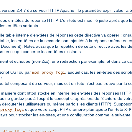
a version 2.4.7 du serveur HTTP Apache ; le paramètre expr=valeur a ét
 des en-têtes de réponse HTTP. L'en-tête est modifié juste après que le
des en-têtes sortants.
e table interne d'en-têtes de réponses cette directive va opérer :
ons
 table, les en-têtes de la seconde sont ajoutés à la réponse même en ca
rDocument). Notez aussi que la répétition de cette directive avec les de
en ce qui concerne les en-têtes existants :
ss
ent et échouée (non-2xx), une redirection par exemple, et dans ce cas
script CGI ou par
, auquel cas, les en-têtes des scrip
mod_proxy_fcgi
t.
u tel composant du serveur, mais cet en-tête n'est pas trouvé par la c
 manière dont httpd stocke en interne les en-têtes des réponses HTTP es
ous ne gardez pas à l'esprit le concept ci-après lors de l'écriture de vot
a dérouter les utilisateurs ou même parfois les clients HTTP). Suppos
et que votre script PHP d'arrière-plan ajoute l'en-tête
_proxy_fcgi
X-F
pour stocker les en-têtes, et une configuration comme la suivante 
ways
e d'en-têtes 'onsuccess'