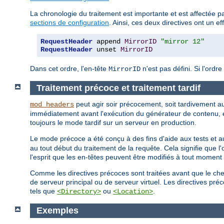
La chronologie du traitement est importante et est affectée par
sections de configuration
. Ainsi, ces deux directives ont un eff
RequestHeader
 append 
MirrorID
"mirror 12"
RequestHeader
 unset 
MirrorID
Dans cet ordre, l'en-tête
n'est pas défini. Si l'ordre
MirrorID
Traitement précoce et traitement tardif
peut agir soir précocement, soit tardivement a
mod_headers
immédiatement avant l'exécution du générateur de contenu, e
toujours le mode tardif sur un serveur en production.
Le mode précoce a été conçu à des fins d'aide aux tests et au
au tout début du traitement de la requête. Cela signifie que l'o
l'esprit que les en-têtes peuvent être modifiés à tout momen
Comme les directives précoces sont traitées avant que le che
de serveur principal ou de serveur virtuel. Les directives p
tels que
ou
.
<Directory>
<Location>
Exemples