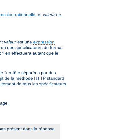
ression rationnelle
, et
valeur
ne
nt
valeur
est une
expression
ou des spécificateurs de format.
en effectuera autant que le
t*
de l'en-tête séparées par des
s'agit de la méthode HTTP standard
itement de tous les spécificateurs
tage.
t pas présent dans la réponse