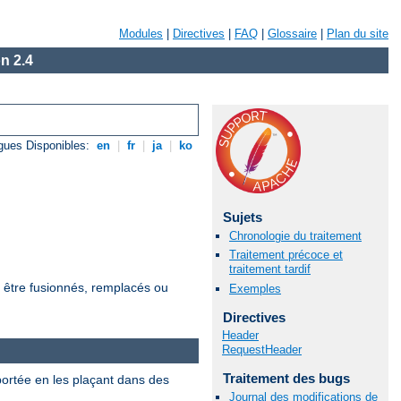
Modules
|
Directives
|
FAQ
|
Glossaire
|
Plan du site
n 2.4
gues Disponibles:
en
|
fr
|
ja
|
ko
Sujets
Chronologie du traitement
Traitement précoce et
traitement tardif
t être fusionnés, remplacés ou
Exemples
Directives
Header
RequestHeader
Traitement des bugs
 portée en les plaçant dans des
Journal des modifications de