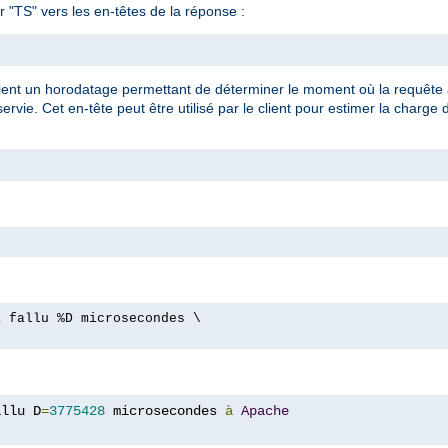
 "TS" vers les en-têtes de la réponse :
tient un horodatage permettant de déterminer le moment où la requête a
vie. Cet en-tête peut être utilisé par le client pour estimer la charge 
a fallu %D microsecondes \
allu D
=
3775428
 microsecondes 
à
Apache