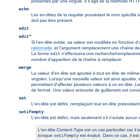
présentes par une virgule. Il s'agit de la méthode HTTP
echo
Les en-têtes de la requête possédant le nom spécifié s
doit pas être présent.
edit
edit*
Si l'en-tête existe, sa valeur est modifiée en fonction d
rationnelle
, et l'argument
remplacement
une chaîne de 
La forme
n'effectuera une recherche/remplacement
edit
nombre d'apparition de la chaîne à remplacer.
merge
La valeur d'en-tête est ajoutée à tout en-tête de même 
virgules. Lorsqu'une nouvelle valeur est ainsi ajoutée,
permettant d'affecter plusieurs valeurs à un en-tête. L
de format. Une valeur entourée de guillemets est cons
set
L'en-tête est défini, remplaçant tout en-tête préexis
setifempty
L'en-tête est défini, mais seulement s'il n'existe aucu
L'en-tête Content-Type est un cas particulier car il
lorsque
est évalué. Dans ce cas, il est 
setifempty