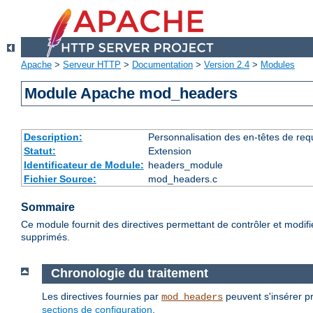
Apache
>
Serveur HTTP
>
Documentation
>
Version 2.4
>
Modules
Module Apache mod_headers
Description:
Personnalisation des en-têtes de re
Statut:
Extension
Identificateur de Module:
headers_module
Fichier Source:
mod_headers.c
Sommaire
Ce module fournit des directives permettant de contrôler et modif
supprimés.
Chronologie du traitement
Les directives fournies par
peuvent s'insérer pr
mod_headers
sections de configuration
.