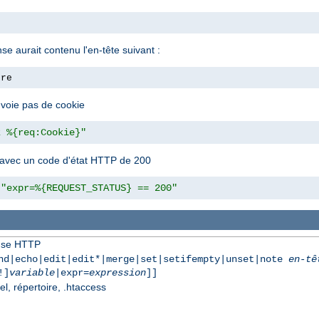
nse aurait contenu l'en-tête suivant :
ore
envoie pas de cookie
z %{req:Cookie}"
 avec un code d'état HTTP de 200
"expr=%{REQUEST_STATUS} == 200"
onse HTTP
nd|echo|edit|edit*|merge|set|setifempty|unset|note
en-tê
!]
variable
|expr=
expression
]]
el, répertoire, .htaccess