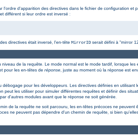
 l'ordre d'apparition des directives dans le fichier de configuration et
et différent si leur ordre est inversé :
 des directives était inversé, l'en-tête
serait défini à "mirror 1
MirrorID
u niveau de la requête. Le mode normal est le mode tardif, lorsque les
t pour les en-têtes de
réponse
, juste au moment où la réponse est env
 débogage pour les développeurs. Les directives définies en utilisant 
n peut les utiliser pour simuler différentes requêtes et définir des situa
t par d'autres modules avant que le réponse ne soit générée.
min de la requête ne soit parcouru, les en-têtes précoces ne peuvent ê
récoces ne peuvent pas dépendre d'un chemin de requête, si bien qu'ell