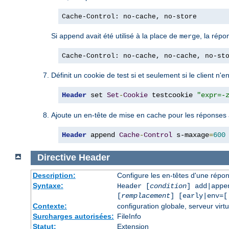
Cache-Control: no-cache, no-store
Si
avait été utilisé à la place de
, la répo
append
merge
Cache-Control: no-cache, no-cache, no-st
Définit un cookie de test si et seulement si le client n'
Header
 set 
Set
-
Cookie
 testcookie 
"expr=-
Ajoute un en-tête de mise en cache pour les réponses
Header
 append 
Cache
-
Control
 s-maxage
=
600
Directive
Header
Description:
Configure les en-têtes d'une rép
Syntaxe:
Header [
condition
] add|appe
[
remplacement
] [early|env=[
Contexte:
configuration globale, serveur virtu
Surcharges autorisées:
FileInfo
Statut:
Extension