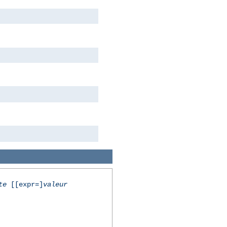
te
[[expr=]
valeur