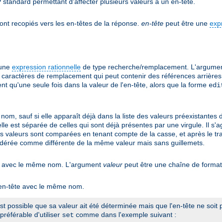
 standard permettant d'affecter plusieurs valeurs à un en-tête.
ont recopiés vers les en-têtes de la réponse.
en-tête
peut être une
exp
'une
expression rationnelle
de type recherche/remplacement. L'argume
caractères de remplacement qui peut contenir des références arrières 
 qu'une seule fois dans la valeur de l'en-tête, alors que la forme
edi
nom, sauf si elle apparaît déjà dans la liste des valeurs préexistantes 
 elle est séparée de celles qui sont déjà présentes par une virgule. Il 
es valeurs sont comparées en tenant compte de la casse, et après le tra
idérée comme différente de la même valeur mais sans guillemets.
tant avec le même nom. L'argument
valeur
peut être une chaîne de forma
n en-tête avec le même nom.
 est possible que sa valeur ait été déterminée mais que l'en-tête ne soi
préférable d'utiliser
comme dans l'exemple suivant :
set