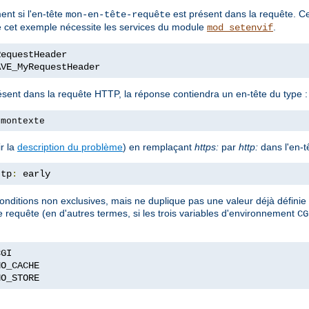
ent si l'en-tête
est présent dans la requête. Ce
mon-en-tête-requête
ue cet exemple nécessite les services du module
.
mod_setenvif
AVE_MyRequestHeader
ésent dans la requête HTTP, la réponse contiendra un en-tête du type :
 montexte
r la
description du problème
) en remplaçant
https:
par
http:
dans l'en-t
ttp
:
 early
onditions non exclusives, mais ne duplique pas une valeur déjà définie d
ne requête (en d'autres termes, si les trois variables d'environnement
CG
NO_STORE