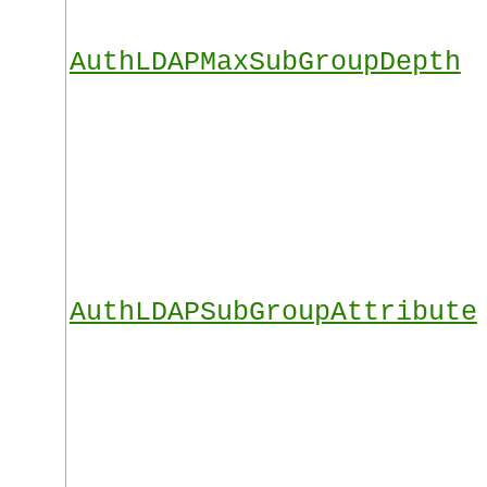
AuthLDAPMaxSubGroupDepth
AuthLDAPSubGroupAttribute