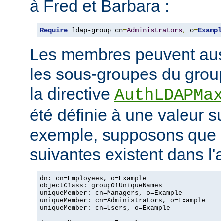
à Fred et Barbara :
Require
 ldap-group cn
=
Administrators
,
 o
=
Examp
Les membres peuvent aus
les sous-groupes du grou
la directive
AuthLDAPMa
été définie à une valeur s
exemple, supposons que 
suivantes existent dans l
dn: cn=Employees, o=Example

objectClass: groupOfUniqueNames

uniqueMember: cn=Managers, o=Example

uniqueMember: cn=Administrators, o=Example

uniqueMember: cn=Users, o=Example
