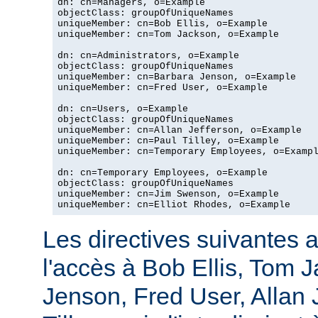
dn: cn=Managers, o=Example

objectClass: groupOfUniqueNames

uniqueMember: cn=Bob Ellis, o=Example

uniqueMember: cn=Tom Jackson, o=Example

dn: cn=Administrators, o=Example

objectClass: groupOfUniqueNames

uniqueMember: cn=Barbara Jenson, o=Example

uniqueMember: cn=Fred User, o=Example

dn: cn=Users, o=Example

objectClass: groupOfUniqueNames

uniqueMember: cn=Allan Jefferson, o=Example

uniqueMember: cn=Paul Tilley, o=Example

uniqueMember: cn=Temporary Employees, o=Exampl
dn: cn=Temporary Employees, o=Example

objectClass: groupOfUniqueNames

uniqueMember: cn=Jim Swenson, o=Example

uniqueMember: cn=Elliot Rhodes, o=Example
Les directives suivantes a
l'accès à Bob Ellis, Tom 
Jenson, Fred User, Allan J