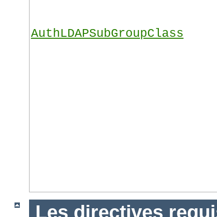
AuthLDAPSubGroupClass
Les directives requ