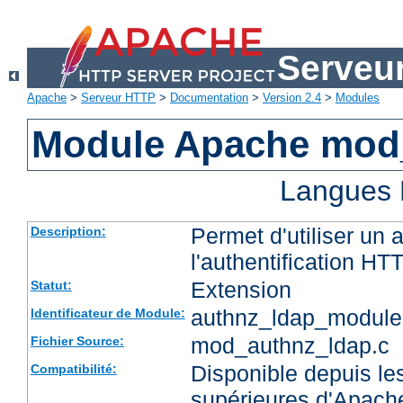
Serveu
Apache
>
Serveur HTTP
>
Documentation
>
Version 2.4
>
Modules
Module Apache mod
Langues 
Permet d'utiliser un
Description:
l'authentification HT
Extension
Statut:
authnz_ldap_module
Identificateur de Module:
mod_authnz_ldap.c
Fichier Source:
Disponible depuis les
Compatibilité:
supérieures d'Apach