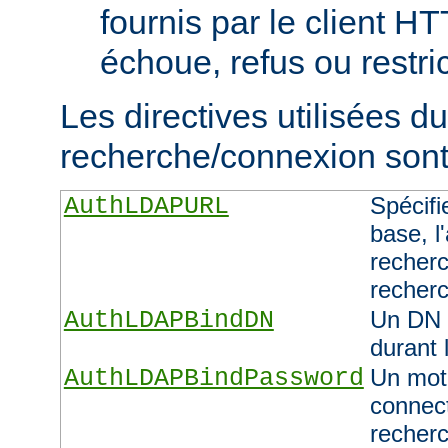
fournis par le client H
échoue, refus ou restric
Les directives utilisées d
recherche/connexion sont 
AuthLDAPURL
Spécifi
base, l'
recherc
recher
AuthLDAPBindDN
Un DN 
durant 
AuthLDAPBindPassword
Un mot 
connect
recher