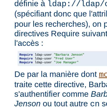
définie à
ldap://ldap/
(spécifiant donc que l'attr
pour les recherches), on p
directives Require suivan
l'accès :
Require
 ldap-user 
"Barbara Jenson"
Require
 ldap-user 
"Fred User"
Require
 ldap-user 
"Joe Manager"
De par la manière dont
m
traite cette directive, Ba
s'authentifier comme
Bar
Jenson
ou tout autre
so
cn