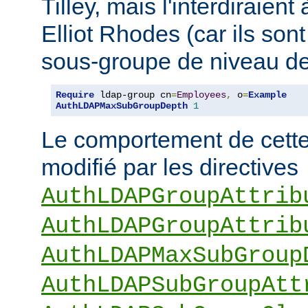
Tilley, mais l'interdiraie
Elliot Rhodes (car ils son
sous-groupe de niveau de
Require
 ldap-group cn
=
Employees
,
 o
=
Example
AuthLDAPMaxSubGroupDepth
1
Le comportement de cette 
modifié par les directives
AuthLDAPGroupAttrib
AuthLDAPGroupAttrib
AuthLDAPMaxSubGroup
AuthLDAPSubGroupAtt