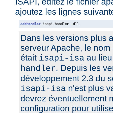
ISAPI, éditez le fichier a
ajoutez les lignes suivant
AddHandler
 isapi-handler 
.
dll
Dans les versions plus 
serveur Apache, le nom 
était
au lie
isapi-isa
. Depuis les ve
handler
développement 2.3 du s
n'est plus v
isapi-isa
devrez éventuellement m
configuration pour utilis