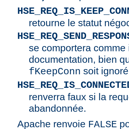
HSE_REQ_IS_KEEP_CON
retourne le statut négo
HSE_REQ_SEND_RESPON
se comportera comme i
documentation, bien q
soit ignoré
fKeepConn
HSE_REQ_IS_CONNECTE
renverra faux si la requ
abandonnée.
Apache renvoie
po
FALSE