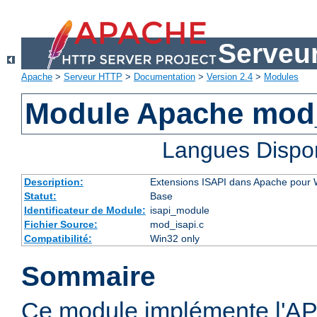
Serveu
Apache
>
Serveur HTTP
>
Documentation
>
Version 2.4
>
Modules
Module Apache mod
Langues Dispo
Description:
Extensions ISAPI dans Apache pour
Statut:
Base
Identificateur de Module:
isapi_module
Fichier Source:
mod_isapi.c
Compatibilité:
Win32 only
Sommaire
Ce module implémente l'AP