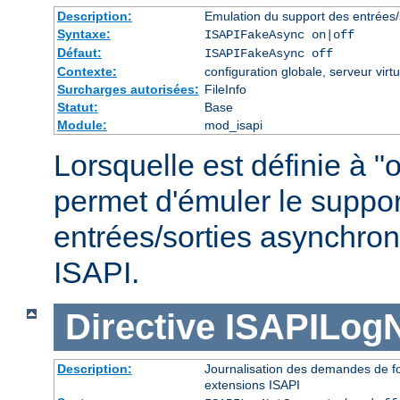
Description:
Emulation du support des entrées/
Syntaxe:
ISAPIFakeAsync on|off
Défaut:
ISAPIFakeAsync off
Contexte:
configuration globale, serveur virtu
Surcharges autorisées:
FileInfo
Statut:
Base
Module:
mod_isapi
Lorsquelle est définie à "o
permet d'émuler le suppor
entrées/sorties asynchron
ISAPI.
Directive
ISAPILog
Description:
Journalisation des demandes de fo
extensions ISAPI