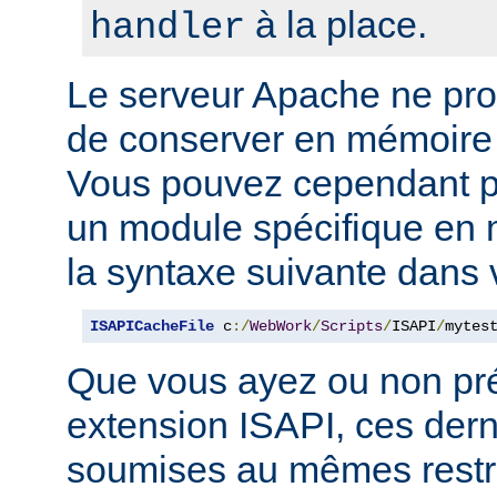
à la place.
handler
Le serveur Apache ne p
de conserver en mémoire
Vous pouvez cependant p
un module spécifique en m
la syntaxe suivante dans 
ISAPICacheFile
 c
:/
WebWork
/
Scripts
/
ISAPI
/
mytes
Que vous ayez ou non pr
extension ISAPI, ces dern
soumises au mêmes restri