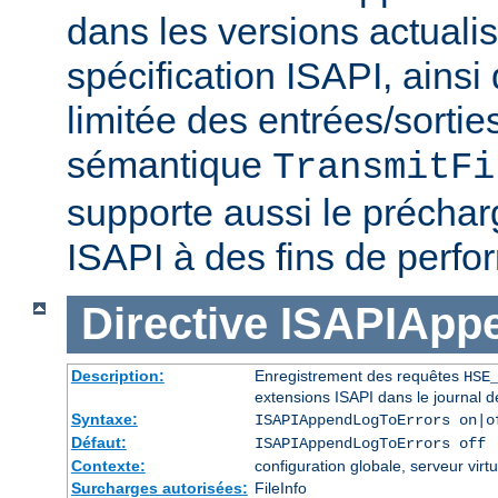
dans les versions actuali
spécification ISAPI, ainsi
limitée des entrées/sortie
sémantique
TransmitFi
supporte aussi le préchar
ISAPI à des fins de perf
Directive
ISAPIApp
Description:
Enregistrement des requêtes
HSE
extensions ISAPI dans le journal d
Syntaxe:
ISAPIAppendLogToErrors on|o
Défaut:
ISAPIAppendLogToErrors off
Contexte:
configuration globale, serveur virtu
Surcharges autorisées:
FileInfo