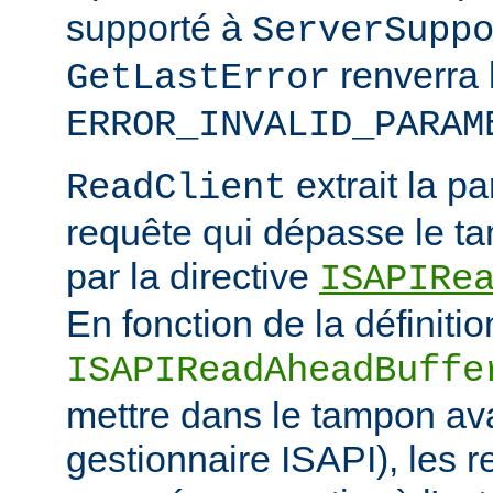
supporté à
ServerSupp
renverra 
GetLastError
ERROR_INVALID_PARAM
extrait la pa
ReadClient
requête qui dépasse le tam
par la directive
ISAPIRe
En fonction de la définitio
ISAPIReadAheadBuffe
mettre dans le tampon ava
gestionnaire ISAPI), les 