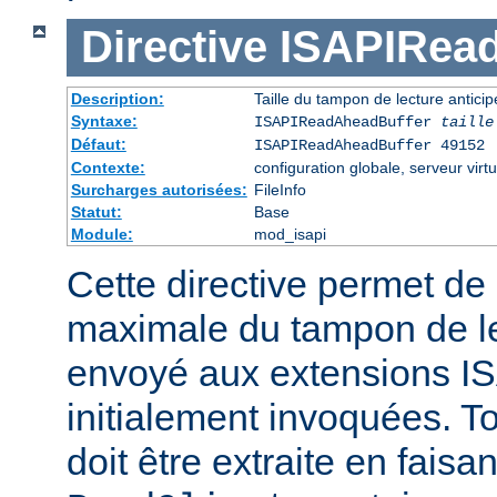
Directive
ISAPIRea
Description:
Taille du tampon de lecture antic
Syntaxe:
ISAPIReadAheadBuffer
taille
Défaut:
ISAPIReadAheadBuffer 49152
Contexte:
configuration globale, serveur virtu
Surcharges autorisées:
FileInfo
Statut:
Base
Module:
mod_isapi
Cette directive permet de d
maximale du tampon de le
envoyé aux extensions ISA
initialement invoquées. T
doit être extraite en faisa