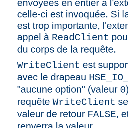
envoyées en entier à l'ex
celle-ci est invoquée. Si l
est trop importante, l'exte
appel à
pour
ReadClient
du corps de la requête.
est suppor
WriteClient
avec le drapeau
HSE_IO
"aucune option" (valeur
0
requête
se
WriteClient
valeur de retour
, e
FALSE
renverra la valeur