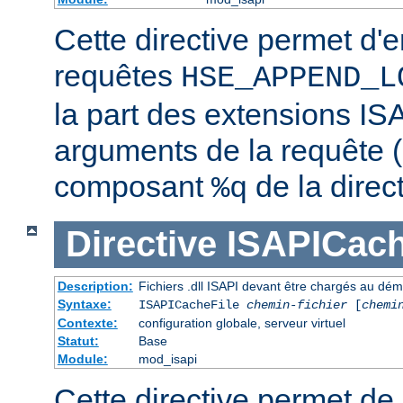
Cette directive permet d'e
requêtes
HSE_APPEND_L
la part des extensions ISA
arguments de la requête (
composant
de la direc
%q
Directive
ISAPICach
Description:
Fichiers .dll ISAPI devant être chargés au dé
Syntaxe:
ISAPICacheFile
chemin-fichier
[
chemi
Contexte:
configuration globale, serveur virtuel
Statut:
Base
Module:
mod_isapi
Cette directive permet de s