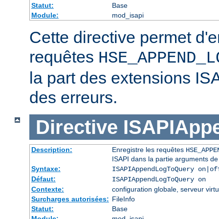
Statut:
Base
Module:
mod_isapi
Cette directive permet d'e
requêtes
HSE_APPEND_L
la part des extensions IS
des erreurs.
Directive
ISAPIApp
Description:
Enregistre les requêtes
HSE_APPE
ISAPI dans la partie arguments de
Syntaxe:
ISAPIAppendLogToQuery on|of
Défaut:
ISAPIAppendLogToQuery on
Contexte:
configuration globale, serveur virtu
Surcharges autorisées:
FileInfo
Statut:
Base
Module:
mod_isapi