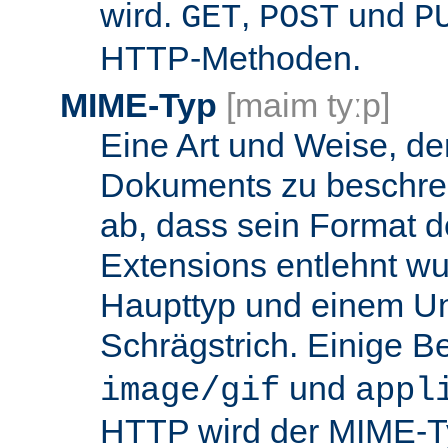
wird.
,
und
GET
POST
P
HTTP-Methoden.
MIME-Typ
[maim tyːp]
Eine Art und Weise, de
Dokuments zu beschrei
ab, dass sein Format d
Extensions entlehnt wu
Haupttyp und einem Unt
Schrägstrich. Einige B
und
image/gif
appl
HTTP wird der MIME-T