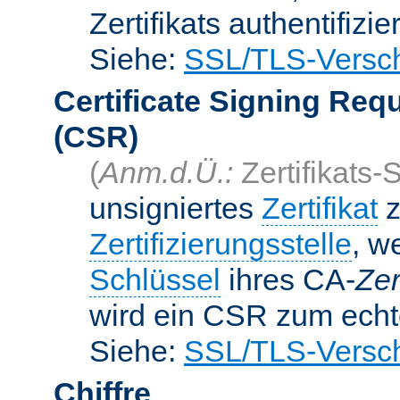
Zertifikats authentifizier
Siehe:
SSL/TLS-Versch
Certificate Signing Req
(CSR)
(
Anm.d.Ü.:
Zertifikats-
unsigniertes
Zertifikat
z
Zertifizierungsstelle
, w
Schlüssel
ihres CA-
Zer
wird ein CSR zum echte
Siehe:
SSL/TLS-Versch
Chiffre