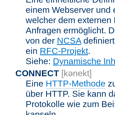
einem Webserver und 
welcher dem externen
Anfragen ermöglicht. Di
von der
NCSA
definier
ein
RFC-Projekt
.
Siehe:
Dynamische Inh
CONNECT
[kənekt]
Eine
HTTP-Methode
zu
über HTTP. Sie kann d
Protokolle wie zum Bei
kapseln.