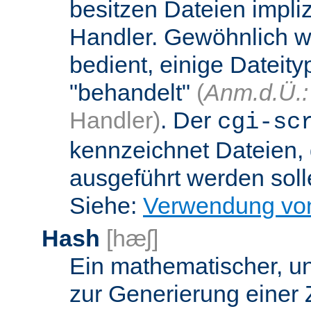
besitzen Dateien impli
Handler. Gewöhnlich w
bedient, einige Dateit
"behandelt"
(
Anm.d.Ü.:
Handler)
. Der
cgi-sc
kennzeichnet Dateien, 
ausgeführt werden soll
Siehe:
Verwendung vo
Hash
[hæʃ]
Ein mathematischer, u
zur Generierung einer 