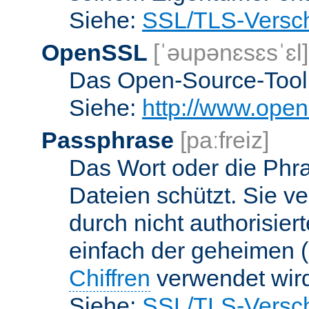
Siehe:
SSL/TLS-Versch
OpenSSL
[ˈəupənɛsɛsˈɛl]
Das Open-Source-Toolk
Siehe:
http://www.open
Passphrase
[paːfreiz]
Das Wort oder die Phra
Dateien schützt. Sie v
durch nicht authorisier
einfach der geheimen (
Chiffren
verwendet wir
Siehe:
SSL/TLS-Versch