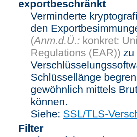
exportbeschränkt
Verminderte kryptograf
den Exportbesimmungen
(
Anm.d.Ü.:
konkret: Uni
Regulations (EAR))
zu 
Verschlüsselungssoftwa
Schlüssellänge begren
gewöhnlich mittels Bru
können.
Siehe:
SSL/TLS-Versch
Filter