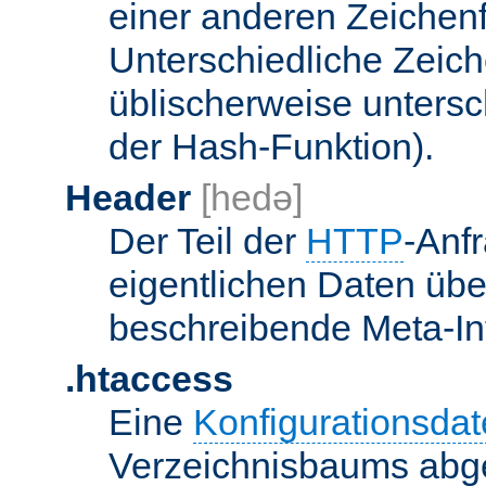
einer anderen Zeichenf
Unterschiedliche Zeic
üblischerweise unters
der Hash-Funktion).
Header
[hedə]
Der Teil der
HTTP
-Anf
eigentlichen Daten über
beschreibende Meta-Inf
.htaccess
Eine
Konfigurationsdat
Verzeichnisbaums abge