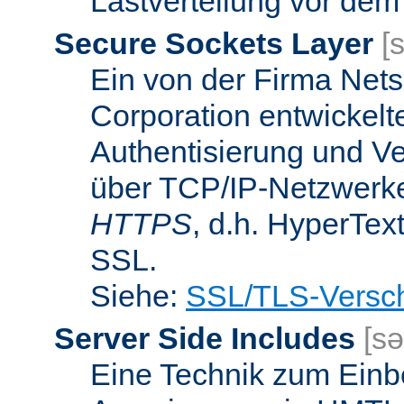
Lastverteilung vor dem
Secure Sockets Layer
[
Ein von der Firma Ne
Corporation entwickelt
Authentisierung und V
über TCP/IP-Netzwerke.
HTTPS
, d.h. HyperTex
SSL.
Siehe:
SSL/TLS-Versch
Server Side Includes
[sə
Eine Technik zum Einb