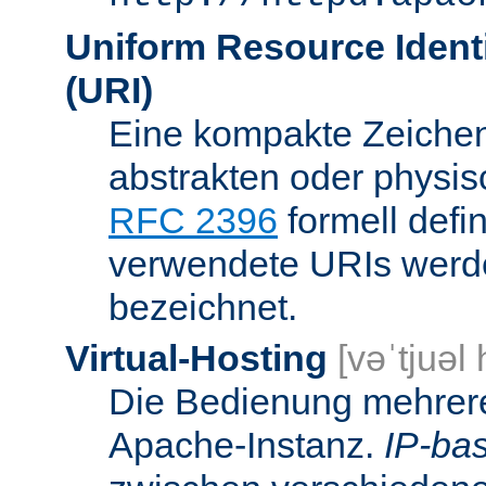
Uniform Resource Identi
(URI)
Eine kompakte Zeichenf
abstrakten oder physis
RFC 2396
formell defi
verwendete URIs werde
bezeichnet.
Virtual-Hosting
[vəˈtjuəl
Die Bedienung mehrere
Apache-Instanz.
IP-bas