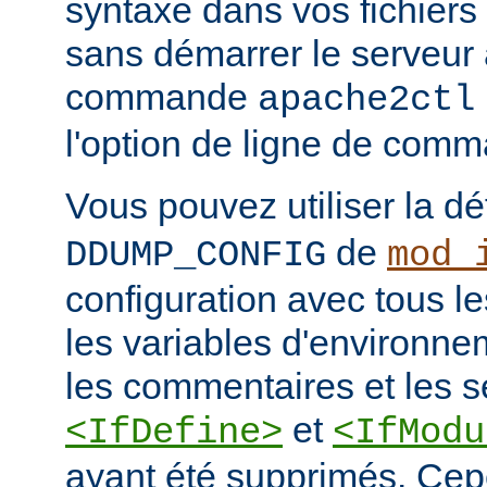
syntaxe dans vos fichiers
sans démarrer le serveur à
commande
apache2ctl
l'option de ligne de co
Vous pouvez utiliser la dé
de
DDUMP_CONFIG
mod_
configuration avec tous les
les variables d'environne
les commentaires et les s
et
<IfDefine>
<IfModu
ayant été supprimés. Cepe