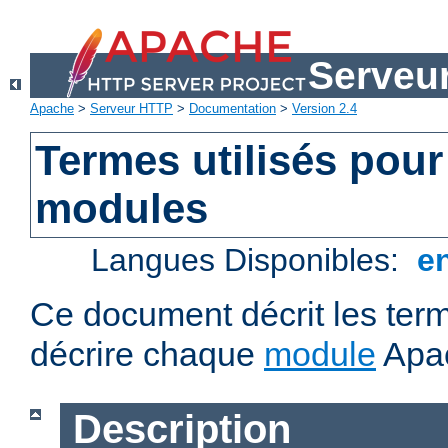
Serveu
Apache
>
Serveur HTTP
>
Documentation
>
Version 2.4
Termes utilisés pour
modules
Langues Disponibles:
e
Ce document décrit les term
décrire chaque
module
Apa
Description