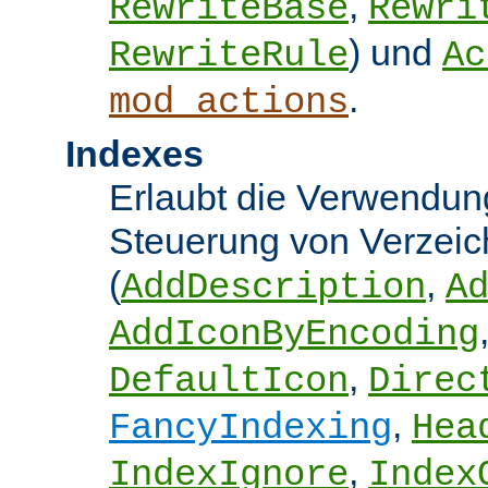
,
RewriteBase
Rewri
) und
RewriteRule
Ac
.
mod_actions
Indexes
Erlaubt die Verwendung
Steuerung von Verzeic
(
,
AddDescription
A
AddIconByEncoding
,
DefaultIcon
Direc
,
FancyIndexing
Hea
,
IndexIgnore
Index