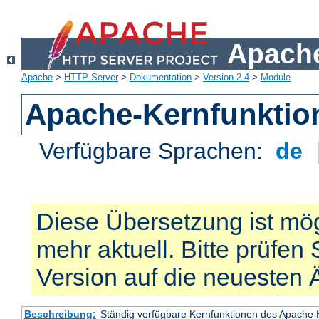
Apache
Apache
>
HTTP-Server
>
Dokumentation
>
Version 2.4
>
Module
Apache-Kernfunktio
Verfügbare Sprachen:
de
Diese Übersetzung ist mög
mehr aktuell. Bitte prüfen 
Version auf die neuesten
Beschreibung:
Ständig verfügbare Kernfunktionen des Apache