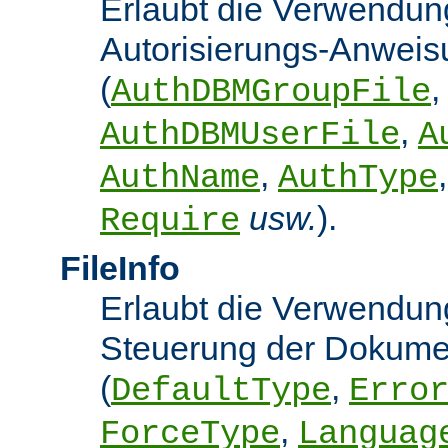
Erlaubt die Verwendun
Autorisierungs-Anwei
(
,
AuthDBMGroupFile
,
AuthDBMUserFile
A
,
AuthName
AuthType
usw.
).
Require
FileInfo
Erlaubt die Verwendung
Steuerung der Dokume
(
,
DefaultType
Erro
,
ForceType
Languag