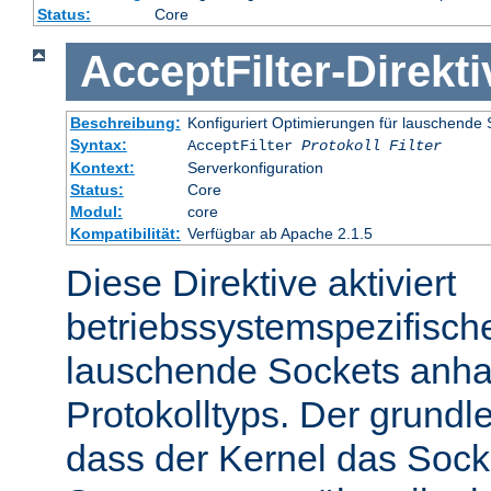
Status:
Core
AcceptFilter
-
Direkti
Beschreibung:
Konfiguriert Optimierungen für lauschende 
Syntax:
AcceptFilter
Protokoll
Filter
Kontext:
Serverkonfiguration
Status:
Core
Modul:
core
Kompatibilität:
Verfügbar ab Apache 2.1.5
Diese Direktive aktiviert
betriebssystemspezifisch
lauschende Sockets anh
Protokolltyps. Der grundl
dass der Kernel das Sock