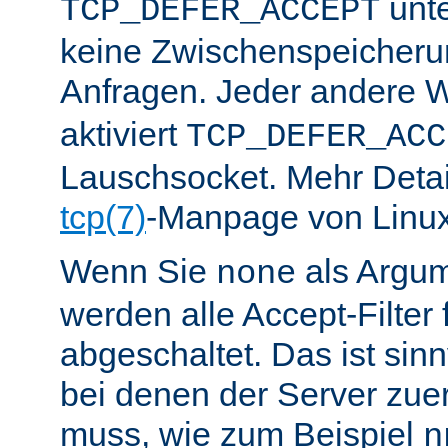
unte
TCP_DEFER_ACCEPT
keine Zwischenspeicher
Anfragen. Jeder andere W
aktiviert
TCP_DEFER_ACC
Lauschsocket. Mehr Detail
tcp(7)
-Manpage von Linux
Wenn Sie
als Argu
none
werden alle Accept-Filter 
abgeschaltet. Das ist sinnv
bei denen der Server zue
muss, wie zum Beispiel
n