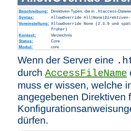
Beschreibung:
Direktiven-Typen, die in
-Dateie
.htaccess
Syntax:
AllowOverride All|None|
Direktiven-
Voreinstellung:
AllowOverride None (2.3.9 und spät
früher)
Kontext:
Verzeichnis
Status:
Core
Modul:
core
Wenn der Server eine
.h
durch
d
AccessFileName
muss er wissen, welche in
angegebenen Direktiven 
Konfigurationsanweisung
dürfen.