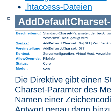
.htaccess-Dateien
AddDefaultCharset
-
Beschreibung:
Standard-Charset-Parameter, der bei Ant
hinzugefügt wird
text/html
Syntax:
AddDefaultCharset On|Off|
Zeichenko
Voreinstellung:
AddDefaultCharset Off
Kontext:
Serverkonfiguration, Virtual Host, Verzeichn
AllowOverride:
FileInfo
Status:
Core
Modul:
core
Die Direktive gibt einen 
Charset-Paramter des Me
Namen einer Zeichencodie
Antwort genau dann hinzu