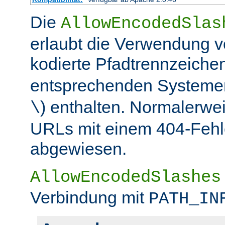
Die
AllowEncodedSlas
erlaubt die Verwendung 
kodierte Pfadtrennzeichen
entsprechenden Systemen
) enthalten. Normalerwe
\
URLs mit einem 404-Fehle
abgewiesen.
AllowEncodedSlashes
Verbindung mit
PATH_IN