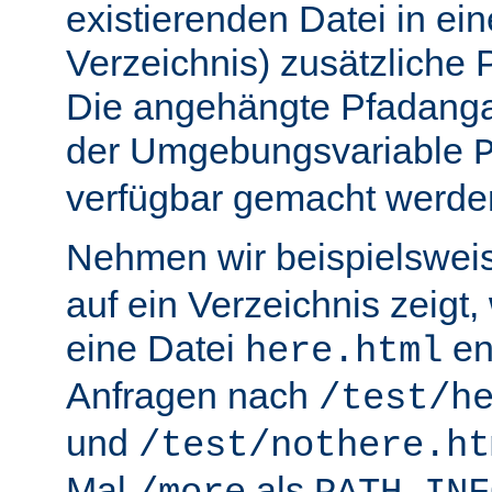
existierenden Datei in ei
Verzeichnis) zusätzliche
Die angehängte Pfadanga
der Umgebungsvariable
verfügbar gemacht werde
Nehmen wir beispielswei
auf ein Verzeichnis zeigt,
eine Datei
en
here.html
Anfragen nach
/test/h
und
/test/nothere.ht
Mal
als