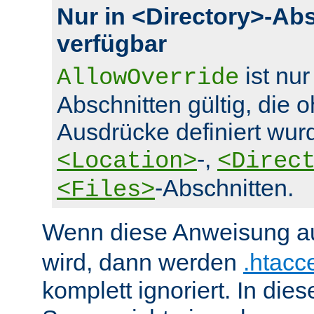
Nur in <Directory>-Ab
verfügbar
ist nur
AllowOverride
Abschnitten gültig, die 
Ausdrücke definiert wurd
-,
<Location>
<Direc
-Abschnitten.
<Files>
Wenn diese Anweisung a
wird, dann werden
.htacc
komplett ignoriert. In die