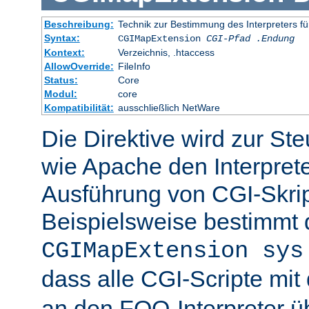
Beschreibung:
Technik zur Bestimmung des Interpreters fü
Syntax:
CGIMapExtension
CGI-Pfad
.Endung
Kontext:
Verzeichnis, .htaccess
AllowOverride:
FileInfo
Status:
Core
Modul:
core
Kompatibilität:
ausschließlich NetWare
Die Direktive wird zur St
wie Apache den Interpreter
Ausführung von CGI-Skrip
Beispielsweise bestimmt
CGIMapExtension sys
dass alle CGI-Scripte mi
an den FOO-Interpreter 