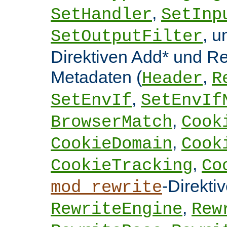
,
SetHandler
SetInp
, 
SetOutputFilter
Direktiven Add* und 
Metadaten (
,
Header
R
,
SetEnvIf
SetEnvIf
,
BrowserMatch
Cook
,
CookieDomain
Cook
,
CookieTracking
Co
-Direkti
mod_rewrite
,
RewriteEngine
Rew