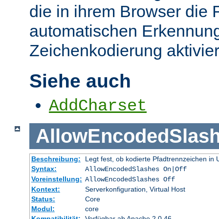
die in ihrem Browser die 
automatischen Erkennung
Zeichenkodierung aktivier
Siehe auch
AddCharset
AllowEncodedSlas
Beschreibung:
Legt fest, ob kodierte Pfadtrennzeichen i
Syntax:
AllowEncodedSlashes On|Off
Voreinstellung:
AllowEncodedSlashes Off
Kontext:
Serverkonfiguration, Virtual Host
Status:
Core
Modul:
core
Kompatibilität:
Verfügbar ab Apache 2.0.46