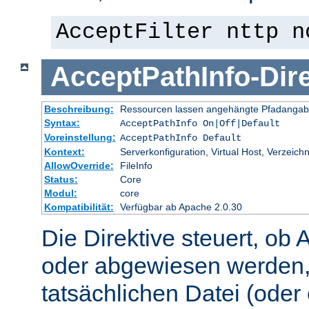
AcceptFilter nttp n
AcceptPathInfo
-
Dir
Beschreibung:
Ressourcen lassen angehängte Pfadangab
Syntax:
AcceptPathInfo On|Off|Default
Voreinstellung:
AcceptPathInfo Default
Kontext:
Serverkonfiguration, Virtual Host, Verzeichn
AllowOverride:
FileInfo
Status:
Core
Modul:
core
Kompatibilität:
Verfügbar ab Apache 2.0.30
Die Direktive steuert, ob 
oder abgewiesen werden,
tatsächlichen Datei (oder 