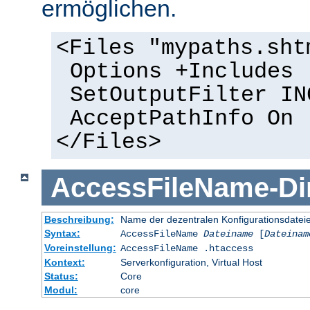
ermöglichen.
<Files "mypaths.sht
Options +Includes
SetOutputFilter IN
AcceptPathInfo On
</Files>
AccessFileName
-
Di
Beschreibung:
Name der dezentralen Konfigurationsdatei
Syntax:
AccessFileName
Dateiname
[
Dateinam
Voreinstellung:
AccessFileName .htaccess
Kontext:
Serverkonfiguration, Virtual Host
Status:
Core
Modul:
core