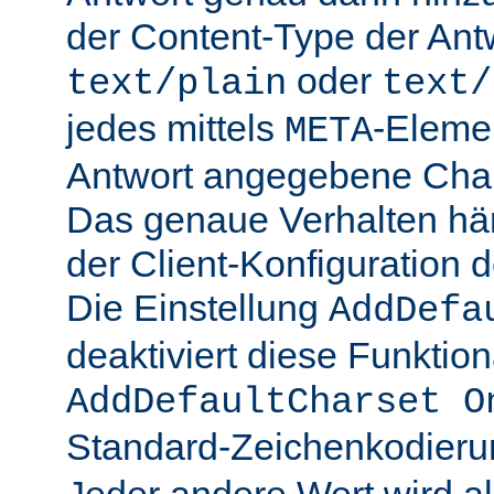
der Content-Type der Ant
oder
text/plain
text/
jedes mittels
-Elemen
META
Antwort angegebene Char
Das genaue Verhalten hän
der Client-Konfiguration 
Die Einstellung
AddDefa
deaktiviert diese Funktiona
AddDefaultCharset O
Standard-Zeichenkodier