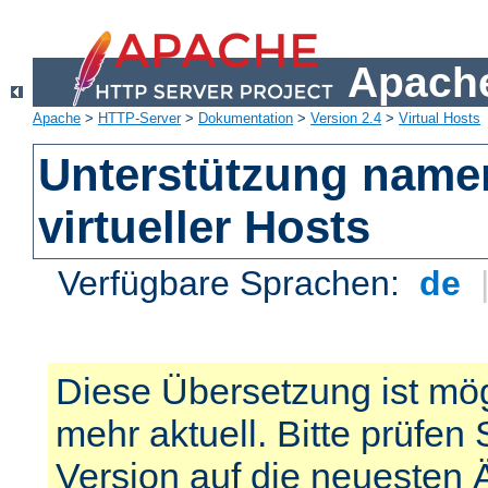
Apache
Apache
>
HTTP-Server
>
Dokumentation
>
Version 2.4
>
Virtual Hosts
Unterstützung name
virtueller Hosts
Verfügbare Sprachen:
de
Diese Übersetzung ist mög
mehr aktuell. Bitte prüfen 
Version auf die neuesten