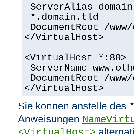
ServerAlias domain
*.domain.tld
DocumentRoot /www/
</VirtualHost>
<VirtualHost *:80>
ServerName www.oth
DocumentRoot /www/
</VirtualHost>
Sie können anstelle des
Anweisungen
NameVirt
alternat
<VirtualHost>