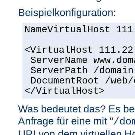
Beispielkonfiguration:
NameVirtualHost 111
<VirtualHost 111.22
ServerName www.dom
ServerPath /domain
DocumentRoot /web/
</VirtualHost>
Was bedeutet das? Es bed
Anfrage für eine mit "
/do
URI von dem virtuellen H