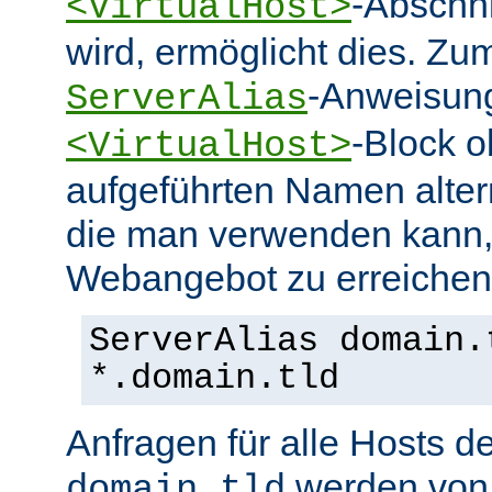
-Abschn
<VirtualHost>
wird, ermöglicht dies. Zum
-Anweisung
ServerAlias
-Block o
<VirtualHost>
aufgeführten Namen alter
die man verwenden kann,
Webangebot zu erreichen
ServerAlias domain.
*.domain.tld
Anfragen für alle Hosts 
werden von 
domain.tld