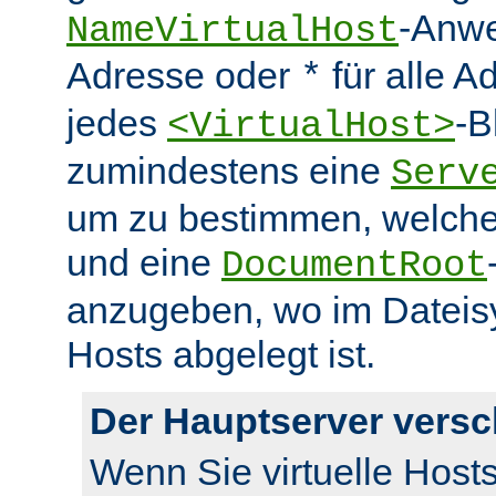
-Anwe
NameVirtualHost
Adresse oder
für alle A
*
jedes
-B
<VirtualHost>
zumindestens eine
Serv
um zu bestimmen, welcher
und eine
DocumentRoot
anzugeben, wo im Dateisy
Hosts abgelegt ist.
Der Hauptserver vers
Wenn Sie virtuelle Host