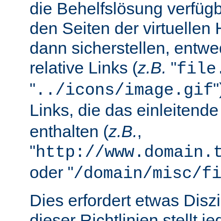
die Behelfslösung verfüg
den Seiten der virtuellen
dann sicherstellen, entwe
relative Links (
z.B.
"
file
"
../icons/image.gif
Links, die das einleitend
enthalten (
z.B.
,
"
http://www.domain.
oder "
/domain/misc/f
Dies erfordert etwas Diszi
dieser Richtlinien stellt j