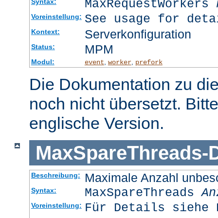
MaxRequestWorkers
Syntax:
See usage for deta
Voreinstellung:
Serverkonfiguration
Kontext:
MPM
Status:
Modul:
,
,
event
worker
prefork
Die Dokumentation zu die
noch nicht übersetzt. Bitt
englische Version.
MaxSpareThreads
-
D
Maximale Anzahl unbesc
Beschreibung:
MaxSpareThreads
An
Syntax:
Für Details siehe 
Voreinstellung: