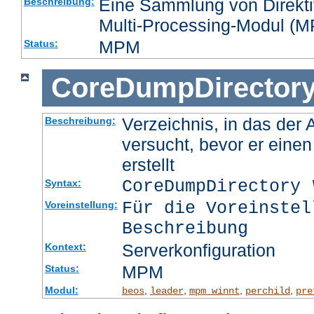
Eine Sammlung von Direktiv
Beschreibung:
Multi-Processing-Modul (MP
MPM
Status:
CoreDumpDirector
Verzeichnis, in das der
Beschreibung:
versucht, bevor er eine
erstellt
CoreDumpDirectory
Syntax:
Für die Voreinstel
Voreinstellung:
Beschreibung
Serverkonfiguration
Kontext:
MPM
Status:
Modul:
,
,
,
,
beos
leader
mpm_winnt
perchild
pre