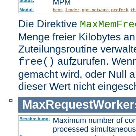
MPM
Status:
Modul:
,
,
,
,
beos
leader
mpm_netware
prefork
th
Die Direktive
MaxMemFre
Menge freier Kilobytes an
Zuteilungsroutine verwalt
aufzurufen. Wen
free()
gemacht wird, oder Null a
dieser Wert nicht eingesc
MaxRequestWorker
Maximum number of conne
Beschreibung:
processed simultaneous