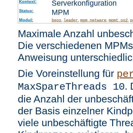
Serverkonfiguration
Kontext:
MPM
Status:
Modul:
,
,
,
,
beos
leader
mpm_netware
mpmt_os2
p
Maximale Anzahl unbeschä
Die verschiedenen MPMs
Anweisung unterschiedlic
Die Voreinstellung für
pe
.
MaxSpareThreads 10
die Anzahl der unbeschäf
der Basis einzelner Kind
viele unbeschäftigte Thre