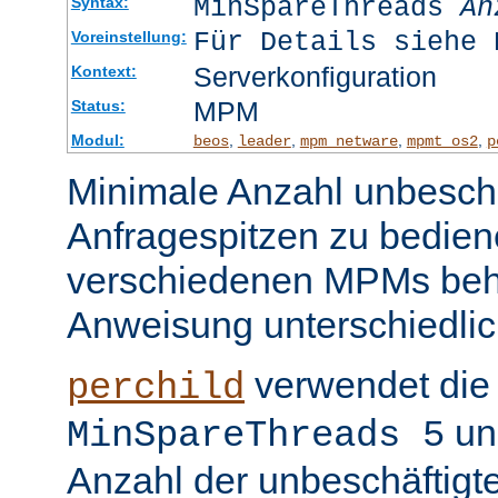
MinSpareThreads
An
Syntax:
Für Details siehe 
Voreinstellung:
Serverkonfiguration
Kontext:
MPM
Status:
Modul:
,
,
,
,
beos
leader
mpm_netware
mpmt_os2
p
Minimale Anzahl unbeschä
Anfragespitzen zu bedien
verschiedenen MPMs beh
Anweisung unterschiedlic
verwendet die 
perchild
un
MinSpareThreads 5
Anzahl der unbeschäftigt