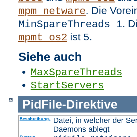
. Die Vorei
mpm_netware
. D
MinSpareThreads 1
ist
.
mpmt_os2
5
Siehe auch
MaxSpareThreads
StartServers
PidFile
-
Direktive
Datei, in welcher der Se
Beschreibung:
Daemons ablegt
Syntax: