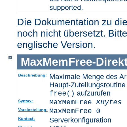
supported.
Die Dokumentation zu die
noch nicht übersetzt. Bitt
englische Version.
MaxMemFree
-
Direk
Maximale Menge des Arb
Beschreibung:
Haupt-Zuteilungsroutine
aufzurufen
free()
MaxMemFree
KBytes
Syntax:
MaxMemFree 0
Voreinstellung:
Serverkonfiguration
Kontext: