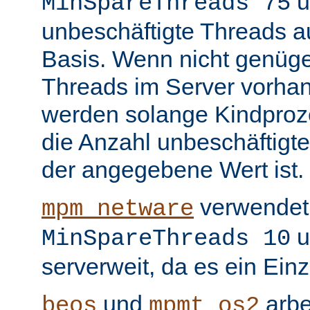
u
MinSpareThreads 75
unbeschäftigte Threads au
Basis. Wenn nicht genüge
Threads im Server vorha
werden solange Kindproze
die Anzahl unbeschäftigte
der angegebene Wert ist.
verwendet 
mpm_netware
u
MinSpareThreads 10
serverweit, da es ein Ein
und
arbe
beos
mpmt_os2