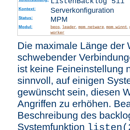
ListenBacklog 511
Serverkonfiguration
Kontext:
MPM
Status:
Modul:
,
,
,
,
beos
leader
mpm_netware
mpm_winnt
worker
Die maximale Länge der 
schwebender Verbindunge
ist keine Feineinstellung
sinnvoll, auf einigen Sys
gewünscht sein, diesen 
Angriffen zu erhöhen. Be
Beschreibung des backlo
Systemfunktion
listen(