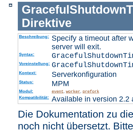
GracefulShutdownT
Direktive
Specify a timeout after 
Beschreibung:
server will exit.
GracefulShutdownT
Syntax:
GracefulShutdownTi
Voreinstellung:
Serverkonfiguration
Kontext:
MPM
Status:
Modul:
,
,
event
worker
prefork
Available in version 2.2 
Kompatibilität:
Die Dokumentation zu die
noch nicht übersetzt. Bitt