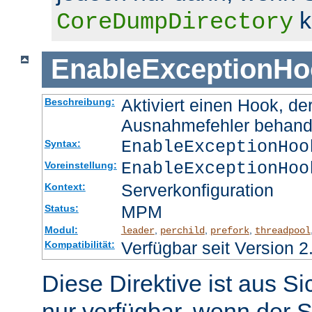
k
CoreDumpDirectory
EnableExceptionHo
Aktiviert einen Hook, d
Beschreibung:
Ausnahmefehler behand
EnableExceptionHoo
Syntax:
EnableExceptionHoo
Voreinstellung:
Serverkonfiguration
Kontext:
MPM
Status:
Modul:
,
,
,
leader
perchild
prefork
threadpool
Verfügbar seit Version 2
Kompatibilität:
Diese Direktive ist aus S
nur verfügbar, wenn der S