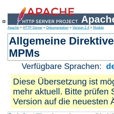
Apache
Apache
>
HTTP-Server
>
Dokumentation
>
Version 2.4
>
Module
Allgemeine Direktiv
MPMs
Verfügbare Sprachen:
d
Diese Übersetzung ist mög
mehr aktuell. Bitte prüfen 
Version auf die neuesten