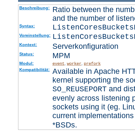
Ratio between the numbe
Beschreibung:
and the number of listen
ListenCoresBucket
Syntax:
ListenCoresBuckets
Voreinstellung:
Serverkonfiguration
Kontext:
MPM
Status:
Modul:
,
,
event
worker
prefork
Available in Apache HTT
Kompatibilität:
kernel supporting the so
and dist
SO_REUSEPORT
evenly across listening p
sockets using it (eg. Lin
current implementations
*BSDs.