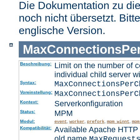
Die Dokumentation zu die
noch nicht übersetzt. Bitt
englische Version.
MaxConnectionsPer
Limit on the number of c
Beschreibung:
individual child server wi
MaxConnectionsPer
Syntax:
MaxConnectionsPerC
Voreinstellung:
Serverkonfiguration
Kontext:
MPM
Status:
Modul:
,
,
,
,
event
worker
prefork
mpm_winnt
mpm
Available Apache HTTP S
Kompatibilität:
old name
MaxRequest