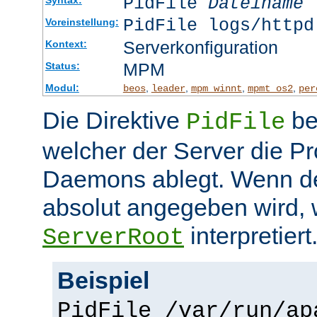
PidFile
Dateiname
PidFile logs/httpd
Voreinstellung:
Serverkonfiguration
Kontext:
MPM
Status:
Modul:
,
,
,
,
beos
leader
mpm_winnt
mpmt_os2
per
Die Direktive
be
PidFile
welcher der Server die P
Daemons ablegt. Wenn de
absolut angegeben wird, w
interpretiert
ServerRoot
Beispiel
PidFile /var/run/ap