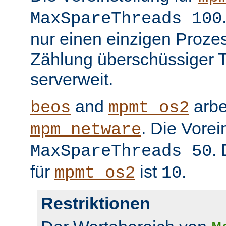
MaxSpareThreads 100
nur einen einzigen Prozess
Zählung überschüssiger T
serverweit.
and
arbe
beos
mpmt_os2
. Die Vorei
mpm_netware
.
MaxSpareThreads 50
für
ist
.
mpmt_os2
10
Restriktionen