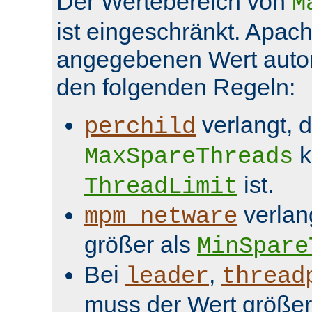
Der Wertebereich von
M
ist eingeschränkt. Apach
angegebenen Wert aut
den folgenden Regeln:
verlangt, 
perchild
k
MaxSpareThreads
ist.
ThreadLimit
verlan
mpm_netware
größer als
MinSpare
Bei
,
leader
thread
muss der Wert größer