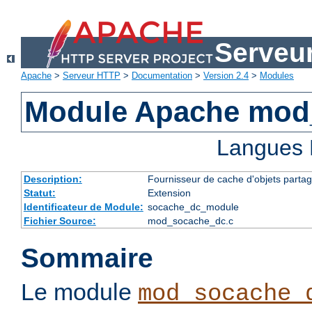
Serveu
Apache
>
Serveur HTTP
>
Documentation
>
Version 2.4
>
Modules
Module Apache mod
Langues 
Description:
Fournisseur de cache d'objets partag
Statut:
Extension
Identificateur de Module:
socache_dc_module
Fichier Source:
mod_socache_dc.c
Sommaire
Le module
mod_socache_