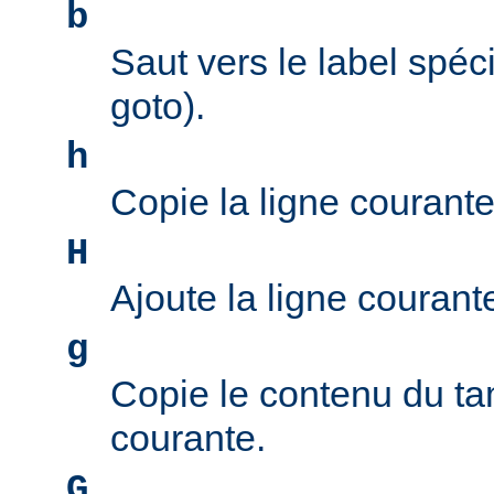
b
Saut vers le label spéci
goto).
h
Copie la ligne courant
H
Ajoute la ligne couran
g
Copie le contenu du ta
courante.
G