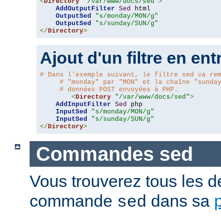
<
Directory
"/var/www/docs/sed"
>
AddOutputFilter
Sed
 html 

OutputSed
"s/monday/MON/g"
OutputSed
"s/sunday/SUN/g"
</
Directory
>
Ajout d'un filtre en ent
# Dans l'exemple suivant, le filtre sed va re
# "monday" par "MON" et la chaîne "sunda
# données POST envoyées à PHP.
<
Directory
"/var/www/docs/sed"
>
AddInputFilter
Sed
 php 

InputSed
"s/monday/MON/g"
InputSed
"s/sunday/SUN/g"
</
Directory
>
Commandes sed
Vous trouverez tous les dé
commande
dans sa
sed