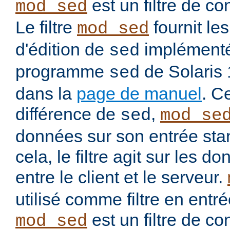
est un filtre de co
mod_sed
Le filtre
fournit l
mod_sed
d'édition de
implémenté
sed
programme
de Solaris
sed
dans la
page de manuel
. C
différence de
,
sed
mod_se
données sur son entrée stan
cela, le filtre agit sur les
entre le client et le serveur.
utilisé comme filtre en entré
est un filtre de co
mod_sed