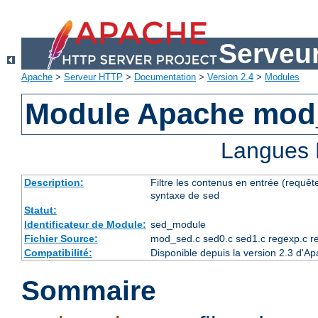
Serveu
Apache
>
Serveur HTTP
>
Documentation
>
Version 2.4
>
Modules
Module Apache mod
Langues 
Description:
Filtre les contenus en entrée (requête
syntaxe de
sed
Statut:
Identificateur de Module:
sed_module
Fichier Source:
mod_sed.c sed0.c sed1.c regexp.c r
Compatibilité:
Disponible depuis la version 2.3 d'A
Sommaire