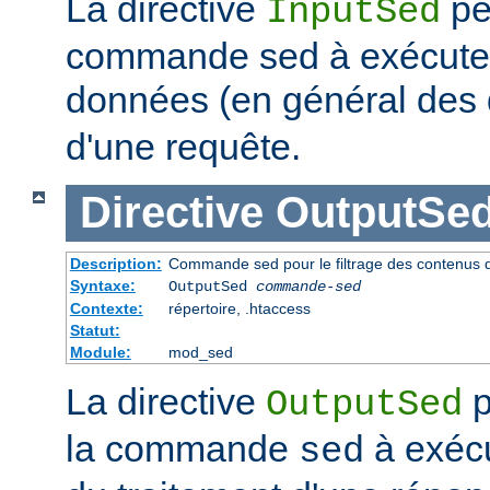
La directive
pe
InputSed
commande sed à exécuter 
données (en général de
d'une requête.
Directive
OutputSe
Description:
Commande sed pour le filtrage des contenus 
Syntaxe:
OutputSed
commande-sed
Contexte:
répertoire, .htaccess
Statut:
Module:
mod_sed
La directive
p
OutputSed
la commande
à exécu
sed