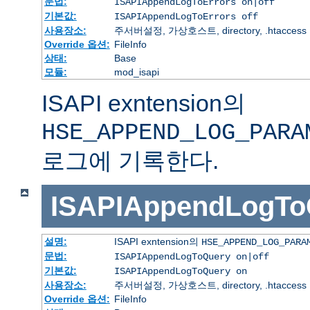
문법:
ISAPIAppendLogToErrors on|off
기본값:
ISAPIAppendLogToErrors off
사용장소:
주서버설정, 가상호스트, directory, .htaccess
Override 옵션:
FileInfo
상태:
Base
모듈:
mod_isapi
ISAPI exntension의
HSE_APPEND_LOG_PARA
로그에 기록한다.
ISAPIAppendLogTo
설명:
ISAPI exntension의
HSE_APPEND_LOG_PARA
문법:
ISAPIAppendLogToQuery on|off
기본값:
ISAPIAppendLogToQuery on
사용장소:
주서버설정, 가상호스트, directory, .htaccess
Override 옵션:
FileInfo