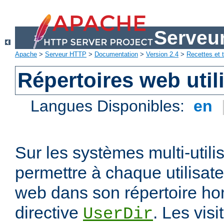
Serveu
Apache
>
Serveur HTTP
>
Documentation
>
Version 2.4
>
Recettes et t
Répertoires web util
Langues Disponibles:
en
Sur les systèmes multi-utili
permettre à chaque utilisate
web dans son répertoire hom
directive
. Les vis
UserDir