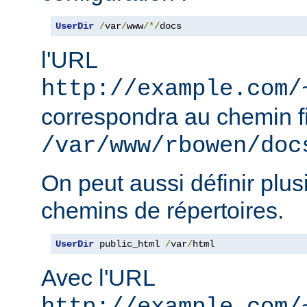
UserDir
/
var
/
www
/*/
docs
l'URL
http://example.com/
correspondra au chemin f
/var/www/rbowen/doc
On peut aussi définir plus
chemins de répertoires.
UserDir
 public_html 
/
var
/
html
Avec l'URL