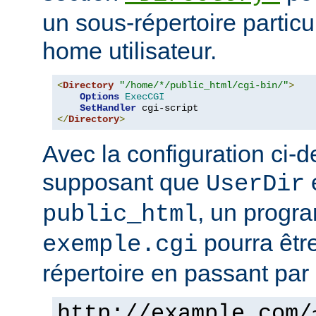
un sous-répertoire particul
home utilisateur.
<
Directory
"/home/*/public_html/cgi-bin/"
>
Options
ExecCGI
SetHandler
</
Directory
>
Avec la configuration ci-d
supposant que
e
UserDir
, un prog
public_html
pourra êtr
exemple.cgi
répertoire en passant par 
http://example.com/