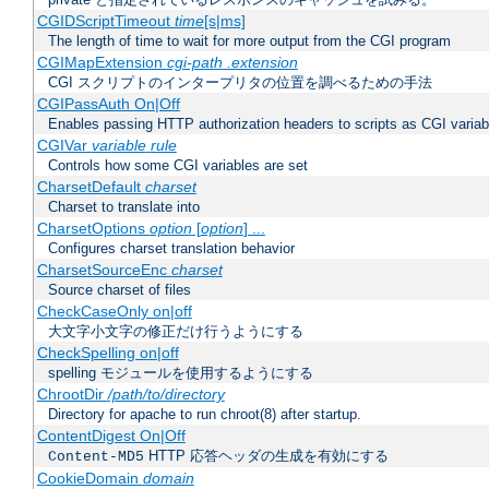
CGIDScriptTimeout
time
[s|ms]
The length of time to wait for more output from the CGI program
CGIMapExtension
cgi-path
.extension
CGI スクリプトのインタープリタの位置を調べるための手法
CGIPassAuth On|Off
Enables passing HTTP authorization headers to scripts as CGI variab
CGIVar
variable
rule
Controls how some CGI variables are set
CharsetDefault
charset
Charset to translate into
CharsetOptions
option
[
option
] ...
Configures charset translation behavior
CharsetSourceEnc
charset
Source charset of files
CheckCaseOnly on|off
大文字小文字の修正だけ行うようにする
CheckSpelling on|off
spelling モジュールを使用するようにする
ChrootDir
/path/to/directory
Directory for apache to run chroot(8) after startup.
ContentDigest On|Off
HTTP 応答ヘッダの生成を有効にする
Content-MD5
CookieDomain
domain