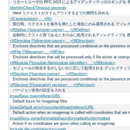
リモートユーザの RFC 1413 によるアイデンティティのロギングを 
IdentityCheckTimeout
seconds
Ident リクエストがタイムアウトするまでの期間を決める
<If
expression
> ... </If>
実行時、リクエストが条件を満たした場合にのみ適用される ディレ
<IfDefine [!]
parameter-name
> ... </IfDefine>
起動時にテストが真であるときのみに処理されるディレクティブを 
<IfDirective [!]
directive-name
> ... </IfDirective>
Encloses directives that are processed conditional on the presence or
<IfFile [!]
filename
> ... </IfFile>
Encloses directives that will be processed only if file exists at startup
<IfModule [!]
module-file
|
module-identifier
> ... </IfModule>
モジュールの存在するかしないかに応じて処理される ディレクティ
<IfSection [!]
section-name
> ... </IfSection>
Encloses directives that are processed conditional on the presence or
<IfVersion [[!]
operator
]
version
> ... </IfVersion>
バージョン依存の設定を入れる
ImapBase map|referer|
URL
Default
for imagemap files
base
ImapDefault error|nocontent|map|referer|
URL
Default action when an imagemap is called with coordinates that are n
ImapMenu none|formatted|semiformatted|unformatted
Action if no coordinates are given when calling an imagemap
Include
file-path
|
directory-path