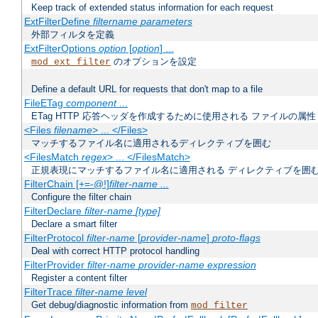
Keep track of extended status information for each request
ExtFilterDefine
filtername
parameters
外部フィルタを定義
ExtFilterOptions
option
[
option
] ...
のオプションを設定
mod_ext_filter
Define a default URL for requests that don't map to a file
FileETag
component
...
ETag HTTP 応答ヘッダを作成するために使用される ファイルの属性
<Files
filename
> ... </Files>
マッチするファイル名に適用されるディレクティブを囲む
<FilesMatch
regex
> ... </FilesMatch>
正規表現にマッチするファイル名に適用される ディレクティブを囲
FilterChain [+=-@!]
filter-name
...
Configure the filter chain
FilterDeclare
filter-name
[type]
Declare a smart filter
FilterProtocol
filter-name
[
provider-name
]
proto-flags
Deal with correct HTTP protocol handling
FilterProvider
filter-name
provider-name
expression
Register a content filter
FilterTrace
filter-name
level
Get debug/diagnostic information from
mod_filter