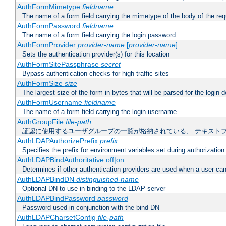
AuthFormMimetype
fieldname
The name of a form field carrying the mimetype of the body of the req
AuthFormPassword
fieldname
The name of a form field carrying the login password
AuthFormProvider
provider-name
[
provider-name
] ...
Sets the authentication provider(s) for this location
AuthFormSitePassphrase
secret
Bypass authentication checks for high traffic sites
AuthFormSize
size
The largest size of the form in bytes that will be parsed for the login d
AuthFormUsername
fieldname
The name of a form field carrying the login username
AuthGroupFile
file-path
証認に使用するユーザグループの一覧が格納されている、 テキスト
AuthLDAPAuthorizePrefix
prefix
Specifies the prefix for environment variables set during authorization
AuthLDAPBindAuthoritative off|on
Determines if other authentication providers are used when a user can
AuthLDAPBindDN
distinguished-name
Optional DN to use in binding to the LDAP server
AuthLDAPBindPassword
password
Password used in conjunction with the bind DN
AuthLDAPCharsetConfig
file-path