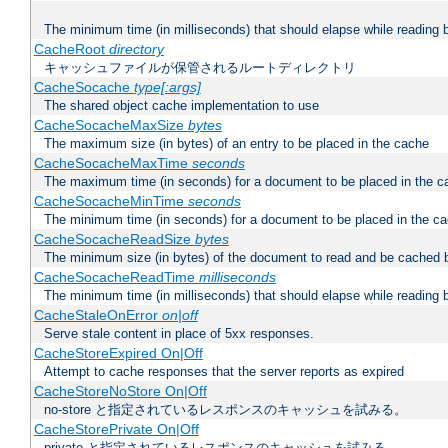
The minimum time (in milliseconds) that should elapse while reading 
CacheRoot
directory
キャッシュファイルが保管されるルートディレクトリ
CacheSocache
type[:args]
The shared object cache implementation to use
CacheSocacheMaxSize
bytes
The maximum size (in bytes) of an entry to be placed in the cache
CacheSocacheMaxTime
seconds
The maximum time (in seconds) for a document to be placed in the c
CacheSocacheMinTime
seconds
The minimum time (in seconds) for a document to be placed in the c
CacheSocacheReadSize
bytes
The minimum size (in bytes) of the document to read and be cached 
CacheSocacheReadTime
milliseconds
The minimum time (in milliseconds) that should elapse while reading 
CacheStaleOnError
on|off
Serve stale content in place of 5xx responses.
CacheStoreExpired On|Off
Attempt to cache responses that the server reports as expired
CacheStoreNoStore On|Off
no-store と指定されているレスポンスのキャッシュを試みる。
CacheStorePrivate On|Off
private と指定されているレスポンスのキャッシュを試みる。