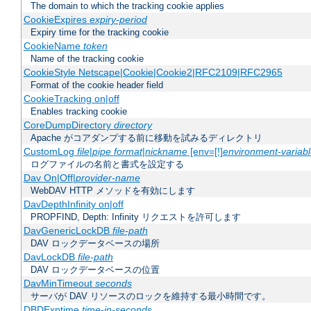
The domain to which the tracking cookie applies
CookieExpires
expiry-period
Expiry time for the tracking cookie
CookieName
token
Name of the tracking cookie
CookieStyle Netscape|Cookie|Cookie2|RFC2109|RFC2965
Format of the cookie header field
CookieTracking on|off
Enables tracking cookie
CoreDumpDirectory
directory
Apache がコアダンプする前に移動を試みるディレクトリ
CustomLog
file
|
pipe
format
|
nickname
[env=[!]
environment-variab
ログファイルの名前と書式を設定する
Dav On|Off|
provider-name
WebDAV HTTP メソッドを有効にします
DavDepthInfinity on|off
PROPFIND, Depth: Infinity リクエストを許可します
DavGenericLockDB
file-path
DAV ロックデータベースの場所
DavLockDB
file-path
DAV ロックデータベースの位置
DavMinTimeout
seconds
サーバが DAV リソースのロックを維持する最小時間です。
DBDExptime
time-in-seconds