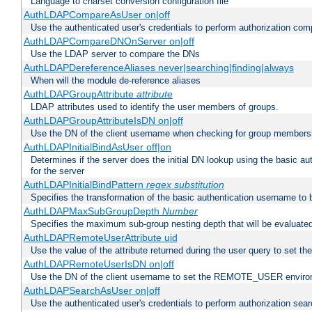
Language to charset conversion configuration file
AuthLDAPCompareAsUser on|off
Use the authenticated user's credentials to perform authorization co
AuthLDAPCompareDNOnServer on|off
Use the LDAP server to compare the DNs
AuthLDAPDereferenceAliases never|searching|finding|always
When will the module de-reference aliases
AuthLDAPGroupAttribute
attribute
LDAP attributes used to identify the user members of groups.
AuthLDAPGroupAttributeIsDN on|off
Use the DN of the client username when checking for group members
AuthLDAPInitialBindAsUser off|on
Determines if the server does the initial DN lookup using the basic a
for the server
AuthLDAPInitialBindPattern
regex
substitution
Specifies the transformation of the basic authentication username to
AuthLDAPMaxSubGroupDepth
Number
Specifies the maximum sub-group nesting depth that will be evaluated
AuthLDAPRemoteUserAttribute uid
Use the value of the attribute returned during the user query to se
AuthLDAPRemoteUserIsDN on|off
Use the DN of the client username to set the REMOTE_USER environ
AuthLDAPSearchAsUser on|off
Use the authenticated user's credentials to perform authorization sea