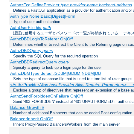
AuthnzFcgiDefineProvider
type
provider-name
backend-address
Defines a FastCGI application as a provider for authentication and/or 
AuthType None|Basic|Digest|Form
Type of user authentication
AuthUserFile
file-path
認証に使用するユーザとパスワードの一覧が格納されている、 テキ
AuthzDBDLoginToReferer On|Off
Determines whether to redirect the Client to the Referring page on succ
AuthzDBDQuery
query
Specify the SQL Query for the required operation
AuthzDBDRedirectQuery
query
Specify a query to look up a login page for the user
AuthzDBMType default|SDBM|GDBM|NDBM|DB
Sets the type of database file that is used to store list of user groups
<AuthzProviderAlias
baseProvider Alias Require-Parameters
> ...
Enclose a group of directives that represent an extension of a base au
AuthzSendForbiddenOnFailure On|Off
Send '403 FORBIDDEN' instead of '401 UNAUTHORIZED' if authenticat
BalancerGrowth
#
Number of additional Balancers that can be added Post-configuration
BalancerInherit On|Off
Inherit ProxyPassed Balancers/Workers from the main server