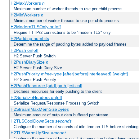
H2MaxWorkers
n
Maximum number of worker threads to use per child process.
H2MinWorkers
n
Minimal number of worker threads to use per child process.
H2ModernTLSOnly on|off
Require HTTP/2 connections to be "modern TLS" only
H2Padding numbits
Determine the range of padding bytes added to payload frames
H2Push on|off
H2 Server Push Switch
H2PushDiarySize
n
H2 Server Push Diary Size
H2PushPriority
mime-type
[after|before|interleaved] [weight]
H2 Server Push Priority
H2PushResource [add] path [critical]
Declares resources for early pushing to the client
H2SerializeHeaders on|off
Serialize Request/Response Processing Switch
H2StreamMaxMemSize
bytes
Maximum amount of output data buffered per stream.
H2TLSCoolDownSecs
seconds
Configure the number of seconds of idle time on TLS before shrinking
H2TLSWarmUpSize
amount
Configure the number of bytes on TLS connection before doing max w