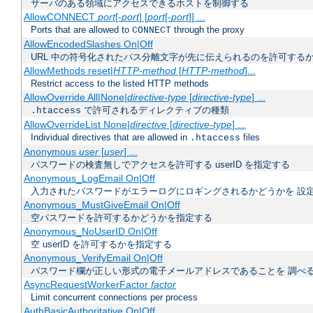
サーバのある領域にアクセスできるホストを制御する
AllowCONNECT
port
[-
port
] [
port
[-
port
]] ...
Ports that are allowed to
through the proxy
CONNECT
AllowEncodedSlashes On|Off
URL 中の符号化されたパス分離文字が先に伝えられるのを許可するか
AllowMethods reset|
HTTP-method
[
HTTP-method
]...
Restrict access to the listed HTTP methods
AllowOverride All|None|
directive-type
[
directive-type
] ...
で許可されるディレクティブの種類
.htaccess
AllowOverrideList None|
directive
[
directive-type
] ...
Individual directives that are allowed in
files
.htaccess
Anonymous
user
[
user
] ...
パスワードの検査無しでアクセスを許可する userID を指定する
Anonymous_LogEmail On|Off
入力されたパスワードがエラーログにロギングされるかどうかを 設
Anonymous_MustGiveEmail On|Off
空パスワードを許可するかどうかを指定する
Anonymous_NoUserID On|Off
空 userID を許可するかを指定する
Anonymous_VerifyEmail On|Off
パスワード欄が正しい形式の電子メールアドレスであることを 調べ
AsyncRequestWorkerFactor
factor
Limit concurrent connections per process
AuthBasicAuthoritative On|Off