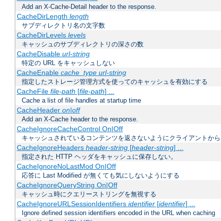
Add an X-Cache-Detail header to the response.
CacheDirLength
length
サブディレクトリ名の文字数
CacheDirLevels
levels
キャッシュのサブディレクトリの深さの数
CacheDisable
url-string
特定の URL をキャッシュしない
CacheEnable
cache_type
url-string
指定したストレージ管理方式を使ってのキャッシュを有効にする
CacheFile
file-path
[
file-path
] ...
Cache a list of file handles at startup time
CacheHeader
on|off
Add an X-Cache header to the response.
CacheIgnoreCacheControl On|Off
キャッシュされているコンテンツを返さないようにクライアントから
CacheIgnoreHeaders
header-string
[
header-string
] ...
指定された HTTP ヘッダをキャッシュに保存しない。
CacheIgnoreNoLastMod On|Off
応答に Last Modified が無くても気にしないようにする
CacheIgnoreQueryString On|Off
キャッシュ時にクエリーストリングを無視する
CacheIgnoreURLSessionIdentifiers
identifier
[
identifier
] ...
Ignore defined session identifiers encoded in the URL when caching