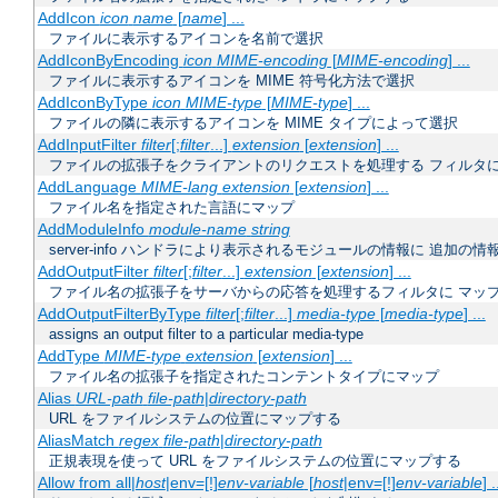
AddIcon
icon
name
[
name
] ...
ファイルに表示するアイコンを名前で選択
AddIconByEncoding
icon
MIME-encoding
[
MIME-encoding
] ...
ファイルに表示するアイコンを MIME 符号化方法で選択
AddIconByType
icon
MIME-type
[
MIME-type
] ...
ファイルの隣に表示するアイコンを MIME タイプによって選択
AddInputFilter
filter
[;
filter
...]
extension
[
extension
] ...
ファイルの拡張子をクライアントのリクエストを処理する フィルタ
AddLanguage
MIME-lang
extension
[
extension
] ...
ファイル名を指定された言語にマップ
AddModuleInfo
module-name
string
server-info ハンドラにより表示されるモジュールの情報に 追加の
AddOutputFilter
filter
[;
filter
...]
extension
[
extension
] ...
ファイル名の拡張子をサーバからの応答を処理するフィルタに マッ
AddOutputFilterByType
filter
[;
filter
...]
media-type
[
media-type
] ...
assigns an output filter to a particular media-type
AddType
MIME-type
extension
[
extension
] ...
ファイル名の拡張子を指定されたコンテントタイプにマップ
Alias
URL-path
file-path
|
directory-path
URL をファイルシステムの位置にマップする
AliasMatch
regex
file-path
|
directory-path
正規表現を使って URL をファイルシステムの位置にマップする
Allow from all|
host
|env=[!]
env-variable
[
host
|env=[!]
env-variable
] .