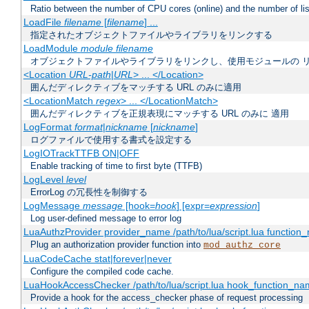
Ratio between the number of CPU cores (online) and the number of lis
LoadFile
filename
[
filename
] ...
指定されたオブジェクトファイルやライブラリをリンクする
LoadModule
module filename
オブジェクトファイルやライブラリをリンクし、使用モジュールの 
<Location
URL-path
|
URL
> ... </Location>
囲んだディレクティブをマッチする URL のみに適用
<LocationMatch
regex
> ... </LocationMatch>
囲んだディレクティブを正規表現にマッチする URL のみに 適用
LogFormat
format
|
nickname
[
nickname
]
ログファイルで使用する書式を設定する
LogIOTrackTTFB ON|OFF
Enable tracking of time to first byte (TTFB)
LogLevel
level
ErrorLog の冗長性を制御する
LogMessage
message
[hook=
hook
] [expr=
expression
]
Log user-defined message to error log
LuaAuthzProvider provider_name /path/to/lua/script.lua function
Plug an authorization provider function into
mod_authz_core
LuaCodeCache stat|forever|never
Configure the compiled code cache.
LuaHookAccessChecker /path/to/lua/script.lua hook_function_name
Provide a hook for the access_checker phase of request processing