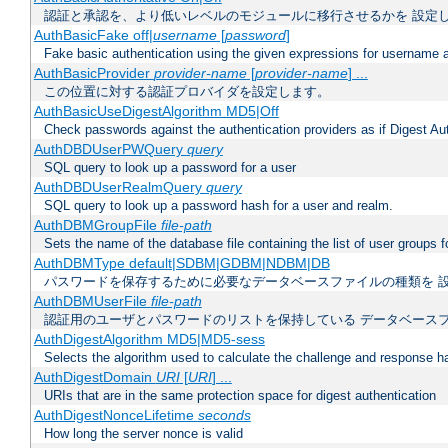
認証と承認を、より低いレベルのモジュールに移行させるかを 設定
AuthBasicFake off|
username
[
password
]
Fake basic authentication using the given expressions for username
AuthBasicProvider
provider-name
[
provider-name
] ...
この位置に対する認証プロバイダを設定します。
AuthBasicUseDigestAlgorithm MD5|Off
Check passwords against the authentication providers as if Digest Aut
AuthDBDUserPWQuery
query
SQL query to look up a password for a user
AuthDBDUserRealmQuery
query
SQL query to look up a password hash for a user and realm.
AuthDBMGroupFile
file-path
Sets the name of the database file containing the list of user groups f
AuthDBMType default|SDBM|GDBM|NDBM|DB
パスワードを保存するために必要なデータベースファイルの種類を 
AuthDBMUserFile
file-path
認証用のユーザとパスワードのリストを保持している データベース
AuthDigestAlgorithm MD5|MD5-sess
Selects the algorithm used to calculate the challenge and response ha
AuthDigestDomain
URI
[
URI
] ...
URIs that are in the same protection space for digest authentication
AuthDigestNonceLifetime
seconds
How long the server nonce is valid