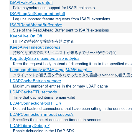
ISAPIFakeAsync on|off
Fake asynchronous support for ISAPI callbacks
ISAPILogNotSupported on|off
Log unsupported feature requests from ISAPI extensions
ISAPIReadAheadBuffer
size
Size of the Read Ahead Buffer sent to ISAPI extensions
KeepAlive On|Off
HTTP の持続的な接続を有効にする
KeepAliveTimeout
seconds
持続的な接続で次のリクエストが来るまでサーバが待つ時間
KeptBodySize
maximum size in bytes
Keep the request body instead of discarding it up to the specified ma
LanguagePriority
MIME-lang
[
MIME-lang
] ...
クライアントが優先度を示さなかったときの言語の variant の優先度
LDAPCacheEntries
number
Maximum number of entries in the primary LDAP cache
LDAPCacheTTL
seconds
Time that cached items remain valid
LDAPConnectionPoolTTL
n
Discard backend connections that have been sitting in the connection
LDAPConnectionTimeout
seconds
Specifies the socket connection timeout in seconds
LDAPLibraryDebug
7
Enable debugging in the LDAP SDK