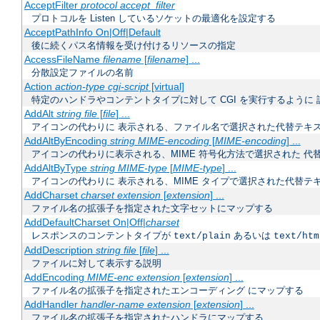
AcceptFilter
protocol
accept_filter
プロトコルを Listen しているソケットの最適化を設定する
AcceptPathInfo On|Off|Default
後に続くパス名情報を受け付けるリソースの指定
AccessFileName
filename
[
filename
] ...
分散設定ファイルの名前
Action
action-type
cgi-script
[virtual]
特定のハンドラやコンテントタイプに対して CGI を実行するように 
AddAlt
string
file
[
file
] ...
アイコンの代わりに 表示される、ファイル名で選択された代替テキ
AddAltByEncoding
string
MIME-encoding
[
MIME-encoding
] ...
アイコンの代わりに表示される、MIME 符号化方法で選択された 代
AddAltByType
string
MIME-type
[
MIME-type
] ...
アイコンの代わりに 表示される、MIME タイプで選択された代替テ
AddCharset
charset
extension
[
extension
] ...
ファイル名の拡張子を指定された文字セットにマップする
AddDefaultCharset On|Off|
charset
レスポンスのコンテントタイプが
あるいは
text/plain
text/htm
AddDescription
string
file
[
file
] ...
ファイルに対して表示する説明
AddEncoding
MIME-enc
extension
[
extension
] ...
ファイル名の拡張子を指定されたエンコーディング にマップする
AddHandler
handler-name
extension
[
extension
] ...
ファイル名の拡張子を指定されたハンドラにマップする