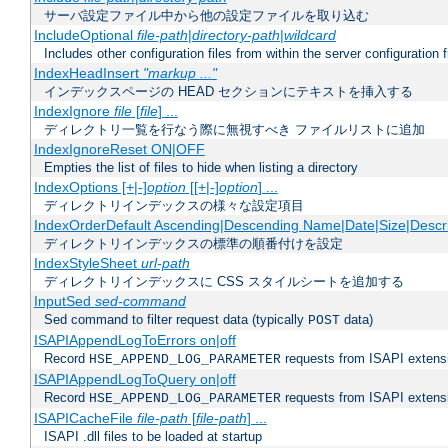
サーバ設定ファイル中から他の設定ファイルを取り込む
IncludeOptional
file-path
|
directory-path
|
wildcard
Includes other configuration files from within the server configuration f
IndexHeadInsert
"markup ..."
インデックスページの HEAD セクションにテキストを挿入する
IndexIgnore
file
[
file
] ...
ディレクトリ一覧を行なう際に無視すべき ファイルリストに追加
IndexIgnoreReset ON|OFF
Empties the list of files to hide when listing a directory
IndexOptions [+|-]
option
[[+|-]
option
] ...
ディレクトリインデックスの様々な設定項目
IndexOrderDefault Ascending|Descending Name|Date|Size|Descri
ディレクトリインデックスの標準の順番付けを設定
IndexStyleSheet
url-path
ディレクトリインデックスに CSS スタイルシートを追加する
InputSed
sed-command
Sed command to filter request data (typically
data)
POST
ISAPIAppendLogToErrors on|off
Record
requests from ISAPI extensio
HSE_APPEND_LOG_PARAMETER
ISAPIAppendLogToQuery on|off
Record
requests from ISAPI extensio
HSE_APPEND_LOG_PARAMETER
ISAPICacheFile
file-path
[
file-path
] ...
ISAPI .dll files to be loaded at startup