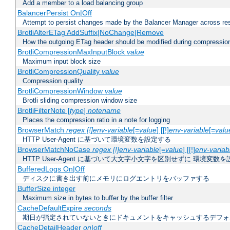
Add a member to a load balancing group
BalancerPersist On|Off
Attempt to persist changes made by the Balancer Manager across res
BrotliAlterETag AddSuffix|NoChange|Remove
How the outgoing ETag header should be modified during compressio
BrotliCompressionMaxInputBlock
value
Maximum input block size
BrotliCompressionQuality
value
Compression quality
BrotliCompressionWindow
value
Brotli sliding compression window size
BrotliFilterNote [
type
]
notename
Places the compression ratio in a note for logging
BrowserMatch
regex [!]env-variable
[=
value
] [[!]
env-variable
[=
valu
HTTP User-Agent に基づいて環境変数を設定する
BrowserMatchNoCase
regex [!]env-variable
[=
value
] [[!]
env-variab
HTTP User-Agent に基づいて大文字小文字を区別せずに 環境変数
BufferedLogs On|Off
ディスクに書き出す前にメモリにログエントリをバッファする
BufferSize integer
Maximum size in bytes to buffer by the buffer filter
CacheDefaultExpire
seconds
期日が指定されていないときにドキュメントをキャッシュするデフォ
CacheDetailHeader
on|off