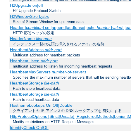
H2Upgrade on|off
H2 Upgrade Protocol Switch
H2WindowSize
bytes
Size of Stream Window for upstream data.
Header [
condition
] set|append|add|unset|echo
header
[
value
] [ea
HTTP 応答ヘッダの設定
HeaderName
filename
インデックス一覧の先頭に挿入されるファイルの名前
HeartbeatAddress
addr:port
Multicast address for heartbeat packets
HeartbeatListen
addr:port
multicast address to listen for incoming heartbeat requests
HeartbeatMaxServers
number-of-servers
Specifies the maximum number of servers that will be sending heartbe
HeartbeatStorage
file-path
Path to store heartbeat data
HeartbeatStorage
file-path
Path to read heartbeat data
HostnameLookups On|Off|Double
クライアントの IP アドレスの DNS ルックアップを 有効にする
HttpProtocolOptions [Strict|Unsafe] [RegisteredMethods|LenientM
Modify restrictions on HTTP Request Messages
IdentityCheck On|Off