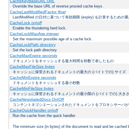
CacheKeyBaseURL
URL
Override the base URL of reverse proxied cache keys.
CacheLastModifiedFactor
float
LastModified の日付に基づいて有効期限 (expiry) を計算するため
CacheLock
on|off
Enable the thundering herd lock.
CacheLockMaxAge
integer
Set the maximum possible age of a cache lock.
CacheLockPath
directory
Set the lock path directory.
CacheMaxExpire
seconds
ドキュメントをキャッシュする最大時間を秒数で表したもの
CacheMaxFileSize
bytes
キャッシュに保管されるドキュメントの最大の (バイトでの) サイズ
CacheMinExpire
seconds
ドキュメントをキャッシュする最小秒数
CacheMinFileSize
bytes
キャッシュに保管されるドキュメントの最小限の (バイトでの) 大き
CacheNegotiatedDocs On|Off
コンテントネゴシエーションされたドキュメントをプロキシサーバが
CacheQuickHandler
on|off
Run the cache from the quick handler.
The minimum size (in bytes) of the document to read and be cached 