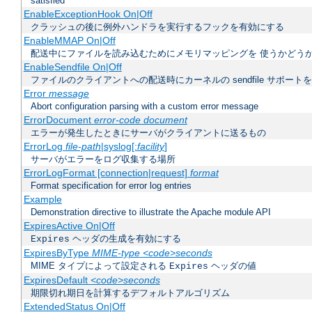
satisfied
EnableExceptionHook On|Off
クラッシュの後に例外ハンドラを実行するフックを有効にする
EnableMMAP On|Off
配送中にファイルを読み込むためにメモリマッピングを 使うかどう
EnableSendfile On|Off
ファイルのクライアントへの配送時にカーネルの sendfile サポート
Error
message
Abort configuration parsing with a custom error message
ErrorDocument
error-code document
エラーが発生したときにサーバがクライアントに送るもの
ErrorLog
file-path
|syslog[:
facility
]
サーバがエラーをログ収集する場所
ErrorLogFormat [connection|request]
format
Format specification for error log entries
Example
Demonstration directive to illustrate the Apache module API
ExpiresActive On|Off
ヘッダの生成を有効にする
Expires
ExpiresByType
MIME-type
<code>seconds
MIME タイプによって設定される
ヘッダの値
Expires
ExpiresDefault
<code>seconds
期限切れ期日を計算するデフォルトアルゴリズム
ExtendedStatus On|Off