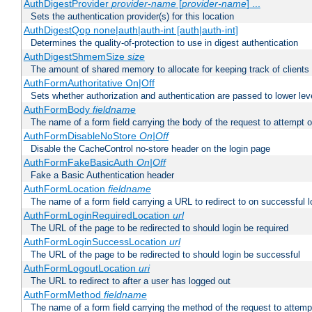
AuthDigestProvider
provider-name
[
provider-name
] ...
Sets the authentication provider(s) for this location
AuthDigestQop none|auth|auth-int [auth|auth-int]
Determines the quality-of-protection to use in digest authentication
AuthDigestShmemSize
size
The amount of shared memory to allocate for keeping track of clients
AuthFormAuthoritative On|Off
Sets whether authorization and authentication are passed to lower le
AuthFormBody
fieldname
The name of a form field carrying the body of the request to attempt 
AuthFormDisableNoStore
On|Off
Disable the CacheControl no-store header on the login page
AuthFormFakeBasicAuth
On|Off
Fake a Basic Authentication header
AuthFormLocation
fieldname
The name of a form field carrying a URL to redirect to on successful l
AuthFormLoginRequiredLocation
url
The URL of the page to be redirected to should login be required
AuthFormLoginSuccessLocation
url
The URL of the page to be redirected to should login be successful
AuthFormLogoutLocation
uri
The URL to redirect to after a user has logged out
AuthFormMethod
fieldname
The name of a form field carrying the method of the request to attemp