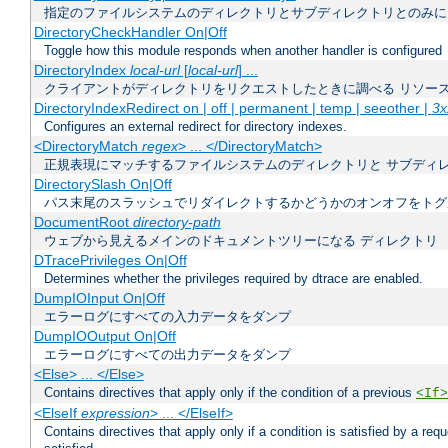
指定のファイルシステムのディレクトリとサブディレクトリとのみに
DirectoryCheckHandler On|Off
Toggle how this module responds when another handler is configured
DirectoryIndex
local-url
[
local-url
] ...
クライアントがディレクトリをリクエストしたときに調べる リソー
DirectoryIndexRedirect on | off | permanent | temp | seeother |
3x
Configures an external redirect for directory indexes.
<DirectoryMatch
regex
> ... </DirectoryMatch>
正規表現にマッチするファイルシステムのディレクトリと サブディ
DirectorySlash On|Off
パス末尾のスラッシュでリダイレクトするかどうかのオンオフをトグ
DocumentRoot
directory-path
ウェブから見えるメインのドキュメントツリーになる ディレクトリ
DTracePrivileges On|Off
Determines whether the privileges required by dtrace are enabled.
DumpIOInput On|Off
エラーログにすべての入力データをダンプ
DumpIOOutput On|Off
エラーログにすべての出力データをダンプ
<Else> ... </Else>
Contains directives that apply only if the condition of a previous
<If>
<ElseIf
expression
> ... </ElseIf>
Contains directives that apply only if a condition is satisfied by a req