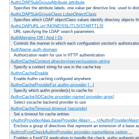
AuthLDAPSubGroupAttribute
attribute
Specifies the attribute labels, one value per directive line, used to d
AuthLDAPSubGroupClass
LdapObjectClass
Specifies which LDAP objectClass values identify directory objects t
AuthLDAPURL
url
[NONE|SSL|TLS|STARTTLS]
URL specifying the LDAP search parameters
AuthMerging Off | And | Or
Controls the manner in which each configuration section's authorizatio
AuthName
auth-domain
Authorization realm for use in HTTP authentication
AuthnCacheContext
directory|server|custom-string
Specify a context string for use in the cache key
AuthnCacheEnable
Enable Authn caching configured anywhere
AuthnCacheProvideFor
authn-provider
[...]
Specify which authn provider(s) to cache for
AuthnCacheSOCache
provider-name[:provider-args]
Select socache backend provider to use
AuthnCacheTimeout
timeout
(seconds)
Set a timeout for cache entries
<AuthnProviderAlias
baseProvider Alias
> ... </AuthnProviderAlias
Enclose a group of directives that represent an extension of a base au
AuthnzFcgiCheckAuthnProvider
provider-name
|
option
...
None
Enables a FastCGI application to handle the check_authn authenticat