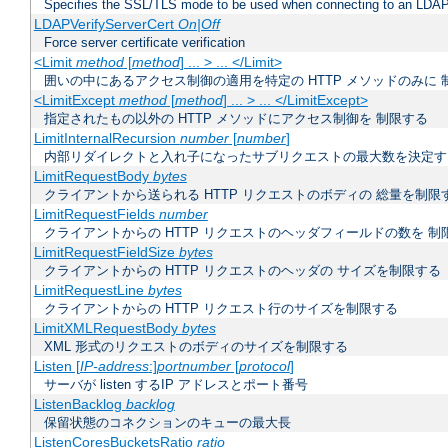
Specifies the SSL/TLS mode to be used when connecting to an LDAP
LDAPVerifyServerCert
On|Off
Force server certificate verification
<Limit
method
[
method
] ... > ... </Limit>
囲いの中にあるアクセス制御の適用を特定の HTTP メソッドのみに 
<LimitExcept
method
[
method
] ... > ... </LimitExcept>
指定されたもの以外の HTTP メソッドにアクセス制御を 制限する
LimitInternalRecursion
number
[
number
]
内部リダイレクトと入れ子になったサブリクエストの最大数を決定す
LimitRequestBody
bytes
クライアントから送られる HTTP リクエストのボディの 総量を制限
LimitRequestFields
number
クライアントからの HTTP リクエストのヘッダフィールドの数を 制
LimitRequestFieldSize
bytes
クライアントからの HTTP リクエストのヘッダの サイズを制限する
LimitRequestLine
bytes
クライアントからの HTTP リクエスト行のサイズを制限する
LimitXMLRequestBody
bytes
XML 形式のリクエストのボディのサイズを制限する
Listen [
IP-address
:]
portnumber
[
protocol
]
サーバが listen するIP アドレスとポート番号
ListenBacklog
backlog
保留状態のコネクションのキューの最大長
ListenCoresBucketsRatio
ratio