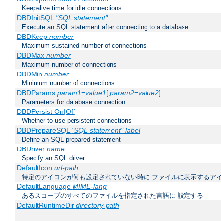
Keepalive time for idle connections
DBDInitSQL
"SQL statement"
Execute an SQL statement after connecting to a database
DBDKeep
number
Maximum sustained number of connections
DBDMax
number
Maximum number of connections
DBDMin
number
Minimum number of connections
DBDParams
param1
=
value1
[,
param2
=
value2
]
Parameters for database connection
DBDPersist On|Off
Whether to use persistent connections
DBDPrepareSQL
"SQL statement"
label
Define an SQL prepared statement
DBDriver
name
Specify an SQL driver
DefaultIcon
url-path
特定のアイコンが何も設定されていない時に ファイルに表示するア
DefaultLanguage
MIME-lang
あるスコープのすべてのファイルを指定された言語に 設定する
DefaultRuntimeDir
directory-path