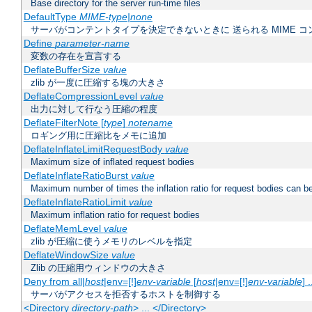
Base directory for the server run-time files
DefaultType
MIME-type|none
サーバがコンテントタイプを決定できないときに 送られる MIME 
Define
parameter-name
変数の存在を宣言する
DeflateBufferSize
value
zlib が一度に圧縮する塊の大きさ
DeflateCompressionLevel
value
出力に対して行なう圧縮の程度
DeflateFilterNote [
type
]
notename
ロギング用に圧縮比をメモに追加
DeflateInflateLimitRequestBody
value
Maximum size of inflated request bodies
DeflateInflateRatioBurst
value
Maximum number of times the inflation ratio for request bodies can b
DeflateInflateRatioLimit
value
Maximum inflation ratio for request bodies
DeflateMemLevel
value
zlib が圧縮に使うメモリのレベルを指定
DeflateWindowSize
value
Zlib の圧縮用ウィンドウの大きさ
Deny from all|
host
|env=[!]
env-variable
[
host
|env=[!]
env-variable
] .
サーバがアクセスを拒否するホストを制御する
<Directory
directory-path
> ... </Directory>