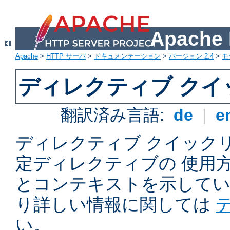
Apach
Apache
>
HTTP サーバ
>
ドキュメンテーション
>
バージョン 2.4
>
モ
ディレクティブ ク
翻訳済み言語:
de
|
e
ディレクティブ クイックリフ
定ディレクティブの 使用
とコンテキストを示してい
り詳しい情報に関しては
い。