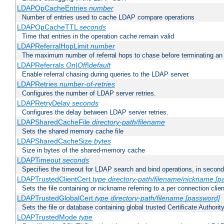
LDAPOpCacheEntries
number
Number of entries used to cache LDAP compare operations
LDAPOpCacheTTL
seconds
Time that entries in the operation cache remain valid
LDAPReferralHopLimit
number
The maximum number of referral hops to chase before terminating a
LDAPReferrals
On|Off|default
Enable referral chasing during queries to the LDAP server.
LDAPRetries
number-of-retries
Configures the number of LDAP server retries.
LDAPRetryDelay
seconds
Configures the delay between LDAP server retries.
LDAPSharedCacheFile
directory-path/filename
Sets the shared memory cache file
LDAPSharedCacheSize
bytes
Size in bytes of the shared-memory cache
LDAPTimeout
seconds
Specifies the timeout for LDAP search and bind operations, in secon
LDAPTrustedClientCert
type
directory-path/filename/nickname
[p
Sets the file containing or nickname referring to a per connection clien
LDAPTrustedGlobalCert
type
directory-path/filename
[password]
Sets the file or database containing global trusted Certificate Authority 
LDAPTrustedMode
type