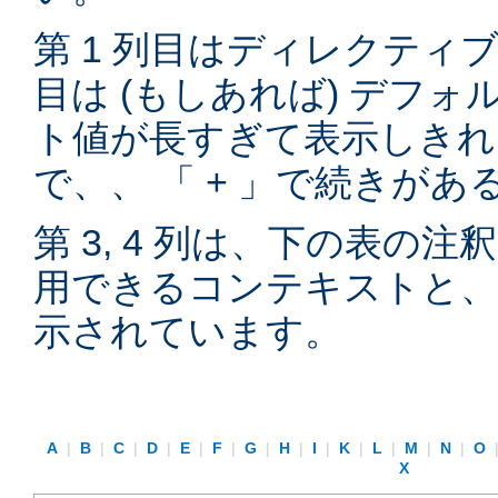
第 1 列目はディレクティブ
目は (もしあれば) デフ
ト値が長すぎて表示しきれ
で、、 「 + 」で続きが
第 3, 4 列は、下の表の
用できるコンテキストと、
示されています。
A
|
B
|
C
|
D
|
E
|
F
|
G
|
H
|
I
|
K
|
L
|
M
|
N
|
O
X