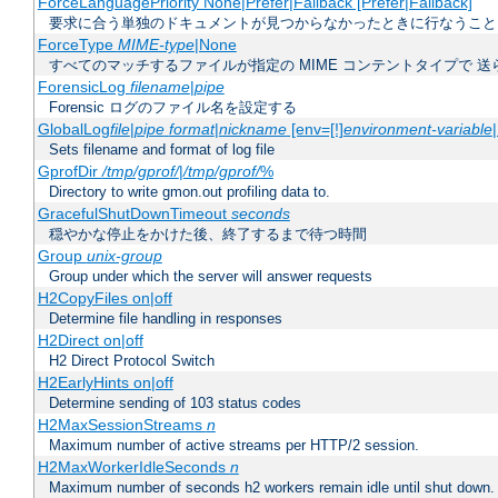
ForceLanguagePriority None|Prefer|Fallback [Prefer|Fallback]
要求に合う単独のドキュメントが見つからなかったときに行なうこと
ForceType
MIME-type
|None
すべてのマッチするファイルが指定の MIME コンテントタイプで 
ForensicLog
filename
|
pipe
Forensic ログのファイル名を設定する
GlobalLog
file
|
pipe
format
|
nickname
[env=[!]
environment-variable
Sets filename and format of log file
GprofDir
/tmp/gprof/
|
/tmp/gprof/
%
Directory to write gmon.out profiling data to.
GracefulShutDownTimeout
seconds
穏やかな停止をかけた後、終了するまで待つ時間
Group
unix-group
Group under which the server will answer requests
H2CopyFiles on|off
Determine file handling in responses
H2Direct on|off
H2 Direct Protocol Switch
H2EarlyHints on|off
Determine sending of 103 status codes
H2MaxSessionStreams
n
Maximum number of active streams per HTTP/2 session.
H2MaxWorkerIdleSeconds
n
Maximum number of seconds h2 workers remain idle until shut down.