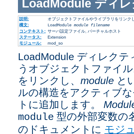
LoadModule
ディレ
説明:
オブジェクトファイルやライブラリをリンクし
構文:
LoadModule
module filename
コンテキスト:
サーバ設定ファイル, バーチャルホスト
ステータス:
Extension
モジュール:
mod_so
LoadModule ディレク
うオブジェクトファイル
をリンクし、
module
と
ルの構造をアクティブな
トに追加します。
Modul
型の外部変数の
module
のドキュメントに
モジ