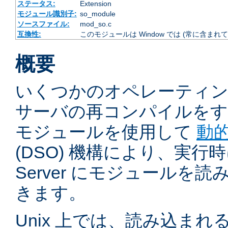
ステータス:
Extension
モジュール識別子:
so_module
ソースファイル:
mod_so.c
互換性:
このモジュールは Window では (常に含まれて
概要
いくつかのオペレーティ
サーバの再コンパイルをす
モジュールを使用して
動
(DSO) 機構により、実行時に 
Server にモジュールを
きます。
Unix 上では、読み込ま