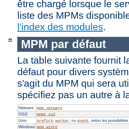
être chargé lorsque le se
liste des MPMs disponible
l'index des modules
.
MPM par défaut
La table suivante fournit 
défaut pour divers système
s'agit du MPM qui sera uti
spécifiez pas un autre à l
Netware
mpm_netware
OS/2
mpmt_os2
Unix
,
, ou
, selon les possibilité
prefork
worker
event
Windows
mpm_winnt