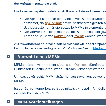
der Anfragen zuständig sind.
Die Erweiterung des modularen Aufbaus auf diese Ebene des S
Der Apache kann nun eine Vielfalt von Betriebssysteme
effizienter, da
native Netzwerkfähigkeiten a
mpm_winnt
Betriebssysteme, für die spezielle MPMs implementiert 
Der Server läßt sich besser auf die Bedürfnisse der je
Threaded-MPM wie
oder
wählen, während
worker
event
Auf Anwenderebene erscheinen MPMs fast wie andere Apache-
kann. Die Liste der verfügbaren MPMs finden Sie im
Modul-I
Auswahl eines MPMs
MPMs müssen während der
(
Anm.d.Ü.:
Quelltext-)
Konfigurat
Funktionen zu optimieren, wenn Threads verwendet werden. S
Um das gewünschte MPM tatsächlich auszuwählen, verwend
MPMs.
Ist der Server kompiliert, so ist es mittels
möglich
./httpd -l
einschließlich des MPM.
MPM-Voreinstellungen