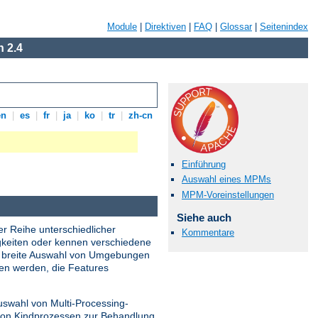
Module
|
Direktiven
|
FAQ
|
Glossar
|
Seitenindex
 2.4
en
|
es
|
fr
|
ja
|
ko
|
tr
|
zh-cn
Einführung
Auswahl eines MPMs
MPM-Voreinstellungen
Siehe auch
er Reihe unterschiedlicher
Kommentare
gkeiten oder kennen verschiedene
ne breite Auswahl von Umgebungen
den werden, die Features
uswahl von Multi-Processing-
 von Kindprozessen zur Behandlung