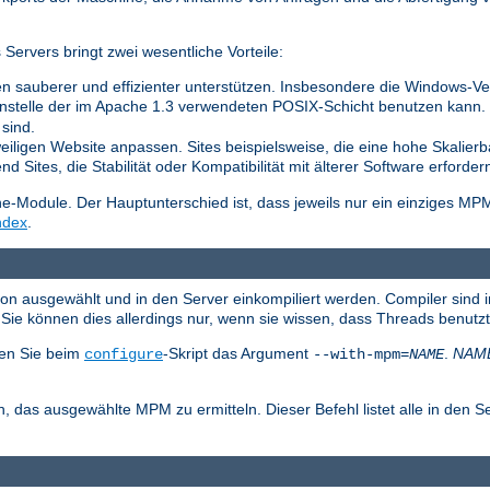
ervers bringt zwei wesentliche Vorteile:
n sauberer und effizienter unterstützen. Insbesondere die Windows-Vers
nstelle der im Apache 1.3 verwendeten POSIX-Schicht benutzen kann. Di
sind.
weiligen Website anpassen. Sites beispielsweise, die eine hohe Skalierb
 Sites, die Stabilität oder Kompatibilität mit älterer Software erforder
Module. Der Hauptunterschied ist, dass jeweils nur ein einziges MP
ndex
.
ion ausgewählt und in den Server einkompiliert werden. Compiler sind 
ie können dies allerdings nur, wenn sie wissen, dass Threads benutz
en Sie beim
-Skript das Argument
.
NAM
configure
--with-mpm=
NAME
, das ausgewählte MPM zu ermitteln. Dieser Befehl listet alle in den S