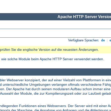
Apache HTTP Server Version
Verfügbare Sprachen:
de
|
e prüfen Sie die englische Version auf die neuesten Änderungen.
nd wie solche Module beim Apache HTTP Server verwendet werden.
ler Webserver konzipiert, der auf einer Vielzahl von Plattformen in ein
nd unterschiedliche Umgebungen verlangen oftmals verschiedene Fähi
tieren. Der Apache hat durch seinen modularen Aufbau schon immer ei
Auswahl der Module, die zur Kompilierungszeit oder zur Laufzeit gela
undlegenden Funktionen eines Webservers. Der Server wird mit einer A
erkports der Maschine, die Annahme von Anfragen und die Abfertigung