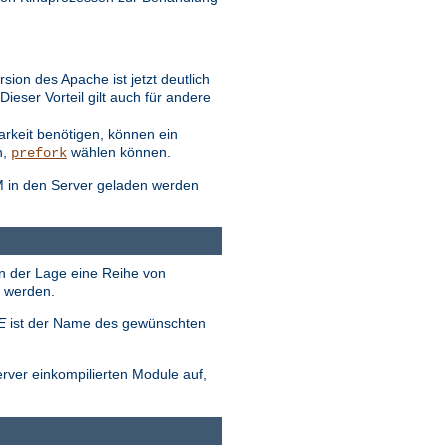
ion des Apache ist jetzt deutlich
eser Vorteil gilt auch für andere
arkeit benötigen, können ein
n,
wählen können.
prefork
M in den Server geladen werden
in der Lage eine Reihe von
t werden.
E
ist der Name des gewünschten
erver einkompilierten Module auf,