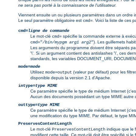
ne sera pas porté à la connaissance de l'utilisateur.
Viennent ensuite un ou plusieurs paramètres dans un ordre in
Le seul paramètre obligatoire est
. Voici la liste de ces 
cmd=
cmd=
ligne de commande
Le mot-clé
spécifie la commande externe à exécut
cmd=
). Les guillemets habi
cmd="
/bin/mypgm
arg1
arg2
"
Les arguments du programme doivent être séparés par 
'\'. Si un argument contient des antislashes '\', ces d
standards, les variables DOCUMENT_URI, DOCUMEN
mode=
mode
Utilisez
(valeur par défaut) pour les filtre
mode=output
disponible depuis la version 2.1 d'Apache.
intype=
type MIME
Ce paramètre spécifie le type de médium Internet (c'est
Aucun des documents possédant un type MIME autre qu
outtype=
type MIME
Ce paramètre spécifie le type de médium Internet (c'est
une modification du type MIME. Par défaut, le type MIM
PreservesContentLength
Le mot-clé
indique que le f
PreservesContentLength
modifient cette taille. Ce mot-clé doit être spécifié si le 