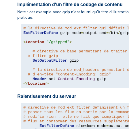
Implémentation d'un filtre de codage de contenu
Note : cet exemple avec gzip n'est fourni qu'à titre d'illustra
pratique.
# la directive de mod_ext_filter qui définit 
ExtFilterDefine
 gzip mode
=
output cmd
=/
bin
/
gzip
<
Location
"/gzipped"
>
# directive de base permettant de traiter
# filtre gzip
SetOutputFilter
 gzip

# la directive de mod_headers permettant 
# d'en-tête "Content-Encoding: gzip"
Header
 set 
Content
-
Encoding
</
Location
>
Ralentissement du serveur
# directive de mod_ext_filter définissant un 
# passer tous les flux en sortie par la comma
# modifie rien ; elle ne fait que compliquer 
# flux et consommer des ressources supplément
ExtFilterDefine
 slowdown mode
=
output c