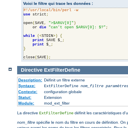
Voici le filtre qui trace les données :
#!/usr/local/bin/perl -w
use
 strict
;
open
(
SAVE
,
">$ARGV[0]"
)
    or 
die
"can't open $ARGV[0]: $?"
;
while
(<
STDIN
>)
{
print
 SAVE $_
;
print
 $_
;
}
close
(
SAVE
);
Directive
ExtFilterDefine
Description:
Définit un filtre externe
Syntaxe:
ExtFilterDefine
nom_filtre
paramètre
Contexte:
configuration globale
Statut:
Extension
Module:
mod_ext_filter
La directive
définit les caractéristiques d
ExtFilterDefine
nom_filtre
spécifie le nom du filtre en cours de définition. On 
unique parmi les noms de tous les filtres enregistrés.
Pour le