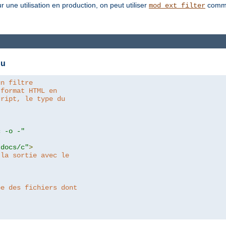
une utilisation en production, on peut utiliser
comme
mod_ext_filter
nu
un filtre
 format HTML en
cript, le type du
c -o -"
tdocs/c"
>
 la sortie avec le
pe des fichiers dont