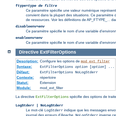
ftype=
type de filtre
Ce paramètre spécifie une valeur numérique représentan
convient dans la plupart des situations. Ce paramètre dev
de ressources. Voir les définitions de AP_FTYPE_... dan
disableenv=
env
Ce paramètre spécifie le nom d'une variable d'environneme
enableenv=
env
Ce paramètre spécifie le nom d'une variable d'environnem
Directive
ExtFilterOptions
Description:
Configure les options de
mod_ext_filter
Syntaxe:
ExtFilterOptions
option
[
option
] ...
Défaut:
ExtFilterOptions NoLogStderr
Contexte:
répertoire
Statut:
Extension
Module:
mod_ext_filter
La directive
spécifie des options de trai
ExtFilterOptions
LogStderr | NoLogStderr
Le mot-clé
indique que les messages envoyé
LogStderr
journal des erreurs d'Apache.
inverse c
NoLogStderr