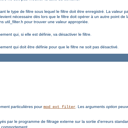
t le type de filtre sous lequel le filtre doit être enregistré. La va
ient nécessaire dès lors que le filtre doit opérer à un autre point de la
s util_filter.h pour trouver une valeur appropriée.
nt qui, si elle est définie, va désactiver le filtre.
ent qui doit être définie pour que le filtre ne soit pas désactivé.
tement particulières pour
. Les arguments
option
peuve
mod_ext_filter
s par le programme de filtrage externe sur la sortie d'erreurs standar
e comportement.