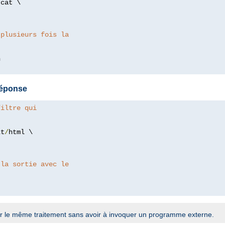
/
cat \

 plusieurs fois la
 réponse
filtre qui
xt
/
html \

 la sortie avec le
r le même traitement sans avoir à invoquer un programme externe.