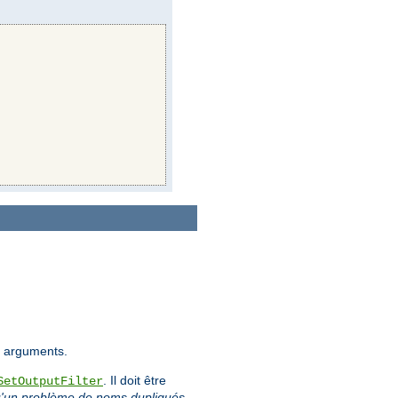
es arguments.
. Il doit être
SetOutputFilter
 qu'un problème de noms dupliqués