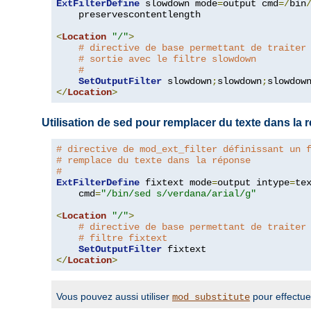
ExtFilterDefine
 slowdown mode
=
output cmd
=/
bin
    preservescontentlength

<
Location
"/"
>
# directive de base permettant de traiter
# sortie avec le filtre slowdown
#
SetOutputFilter
 slowdown
;
slowdown
;
</
Location
>
Utilisation de sed pour remplacer du texte dans la
# directive de mod_ext_filter définissant un 
# remplace du texte dans la réponse
#
ExtFilterDefine
 fixtext mode
=
output intype
=
te
    cmd
=
"/bin/sed s/verdana/arial/g"
<
Location
"/"
>
# directive de base permettant de traiter
# filtre fixtext
SetOutputFilter
</
Location
>
Vous pouvez aussi utiliser
pour effectue
mod_substitute