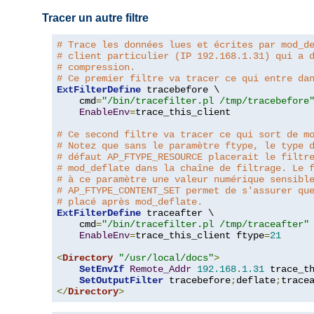
Tracer un autre filtre
# Trace les données lues et écrites par mod_d
# client particulier (IP 192.168.1.31) qui a 
# compression.
# Ce premier filtre va tracer ce qui entre da
ExtFilterDefine
 tracebefore \

    cmd
=
"/bin/tracefilter.pl /tmp/tracebefore
EnableEnv
=
trace_this_client

# Ce second filtre va tracer ce qui sort de m
# Notez que sans le paramètre ftype, le type 
# défaut AP_FTYPE_RESOURCE placerait le filtr
# mod_deflate dans la chaîne de filtrage. Le 
# à ce paramètre une valeur numérique sensibl
# AP_FTYPE_CONTENT_SET permet de s'assurer qu
# placé après mod_deflate.
ExtFilterDefine
 traceafter \

    cmd
=
"/bin/tracefilter.pl /tmp/traceafter"
 
EnableEnv
=
trace_this_client ftype
=
21
<
Directory
"/usr/local/docs"
>
SetEnvIf
Remote_Addr
192.168
.
1.31
 trace_th
SetOutputFilter
 tracebefore
;
deflate
;
</
Directory
>