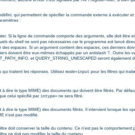
défini, qui permettent de spécifier la commande externe à exécuter et c
paramètres :
er. Si la ligne de commande comporte des arguments, elle doit être e
tuels du shell ne sont pas nécessaires car le programme est lancé direc
des espaces. Si un argument contient des espaces, ces derniers doiv
erniers doivent être eux-mêmes échappés par un antislash '\'. Outre les
T_PATH_INFO, et QUERY_STRING_UNESCAPED seront également défi
s qui traitent les réponses. Utilisez
pour les filtres qui trai
mode=input
 à dire le type MIME) des documents qui doivent être filtrés. Par défaut
e celui spécifié par
ne sera filtré.
intype=
 à dire le type MIME) des documents filtrés. Il intervient lorsque les o
E n'est pas modifié.
iltre doit conserver la taille du contenu. Ce n'est pas le comportement pa
filtre ne doit pas modifier la taille du contenu.