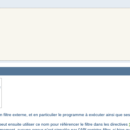
s
'un filtre externe, et en particulier le programme à exécuter ainsi que s
peut ensuite utiliser ce nom pour référencer le filtre dans les directives
 moment, aucune erreur n'est signalée par l'API register-filter, si bien