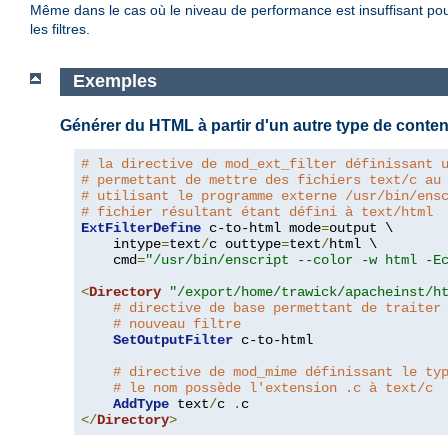
Même dans le cas où le niveau de performance est insuffisant pour 
les filtres.
Exemples
Générer du HTML à partir d'un autre type de conte
# la directive de mod_ext_filter définissant 
# permettant de mettre des fichiers text/c au
# utilisant le programme externe /usr/bin/ens
# fichier résultant étant défini à text/html
ExtFilterDefine
 c-to-html mode
=
output \

    intype
=
text
/
c outtype
=
text
/
html \

    cmd
=
"/usr/bin/enscript --color -w html -E
<
Directory
"/export/home/trawick/apacheinst/h
# directive de base permettant de traiter
# nouveau filtre
SetOutputFilter
 c-to-html

# directive de mod_mime définissant le ty
# le nom possède l'extension .c à text/c
AddType
 text
/
c 
.
</
Directory
>