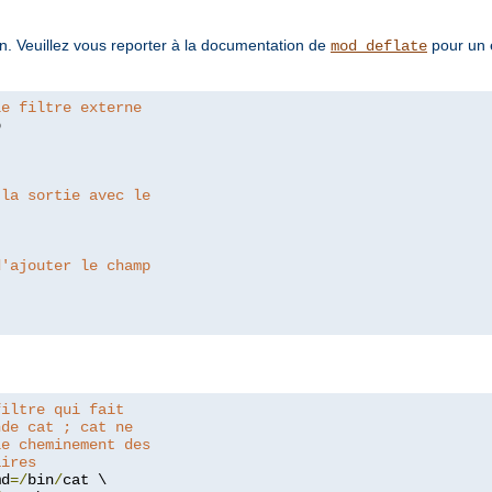
tion. Veuillez vous reporter à la documentation de
pour un 
mod_deflate
le filtre externe


 la sortie avec le
d'ajouter le champ
filtre qui fait
nde cat ; cat ne
le cheminement des
aires
md
=/
bin
/