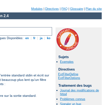
Modules
|
Directives
|
FAQ
|
Glossaire
|
Plan du site
n 2.4
gues Disponibles:
en
|
fr
|
ja
|
ko
Sujets
Exemples
Directives
ExtFilterDefine
'entrée standard stdin et écrit sur
ExtFilterOptions
 beaucoup plus lent qu'un filtre
ts :
Traitement des bugs
Journal des modifications de
httpd
re sur la sortie standard.
Problèmes connus
Signaler un bug