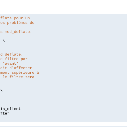
eflate pour un
des problèmes de
ns mod_deflate.
"
 \

od_deflate.
de filtre par
e *avant*
fait d'affecter
ement supérieure à
e le filtre sera
\

is_client
