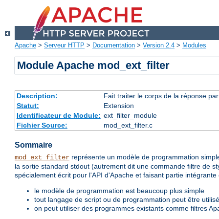
Apache
>
Serveur HTTP
>
Documentation
>
Version 2.4
>
Modules
Module Apache mod_ext_filter
Description:
Fait traiter le corps de la réponse p
Statut:
Extension
Identificateur de Module:
ext_filter_module
Fichier Source:
mod_ext_filter.c
Sommaire
représente un modèle de programmation simple
mod_ext_filter
la sortie standard stdout (autrement dit une commande filtre de sty
spécialement écrit pour l'API d'Apache et faisant partie intégrant
le modèle de programmation est beaucoup plus simple
tout langage de script ou de programmation peut être utilisé
on peut utiliser des programmes existants comme filtres Ap