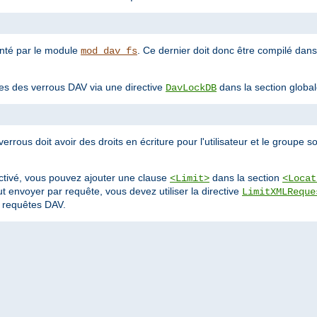
enté par le module
. Ce dernier doit donc être compilé dan
mod_dav_fs
es des verrous DAV via une directive
dans la section global
DavLockDB
errous doit avoir des droits en écriture pour l'utilisateur et le groupe 
activé, vous pouvez ajouter une clause
dans la section
<Limit>
<Locat
 envoyer par requête, vous devez utiliser la directive
LimitXMLReque
s requêtes DAV.