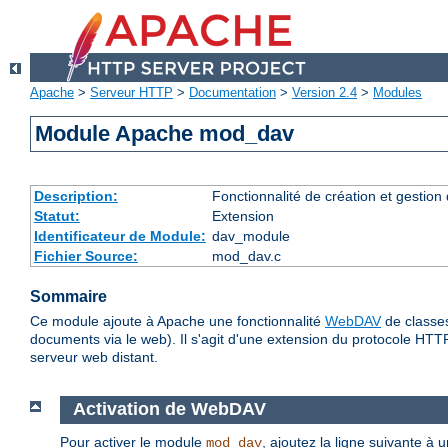
Apache
>
Serveur HTTP
>
Documentation
>
Version 2.4
>
Modules
Module Apache mod_dav
Description:
Fonctionnalité de création et gestion
Statut:
Extension
Identificateur de Module:
dav_module
Fichier Source:
mod_dav.c
Sommaire
Ce module ajoute à Apache une fonctionnalité
WebDAV
de classes
documents via le web). Il s'agit d'une extension du protocole HTT
serveur web distant.
Activation de WebDAV
Pour activer le module
, ajoutez la ligne suivante à 
mod_dav