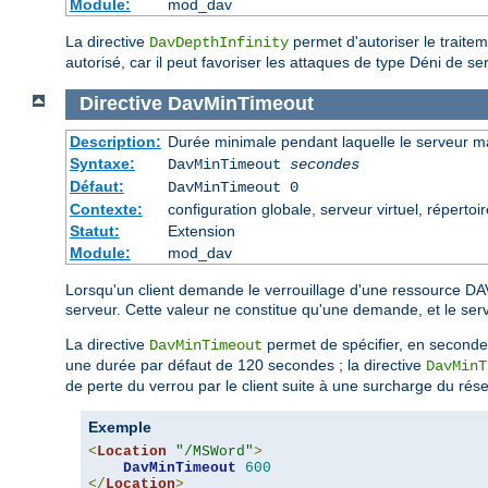
Module:
mod_dav
La directive
permet d'autoriser le traite
DavDepthInfinity
autorisé, car il peut favoriser les attaques de type Déni de ser
Directive
DavMinTimeout
Description:
Durée minimale pendant laquelle le serveur m
Syntaxe:
DavMinTimeout
secondes
Défaut:
DavMinTimeout 0
Contexte:
configuration globale, serveur virtuel, répertoir
Statut:
Extension
Module:
mod_dav
Lorsqu'un client demande le verrouillage d'une ressource DAV
serveur. Cette valeur ne constitue qu'une demande, et le serveur
La directive
permet de spécifier, en secondes
DavMinTimeout
une durée par défaut de 120 secondes ; la directive
DavMinT
de perte du verrou par le client suite à une surcharge du rés
Exemple
<
Location
"/MSWord"
>
DavMinTimeout
600
</
Location
>