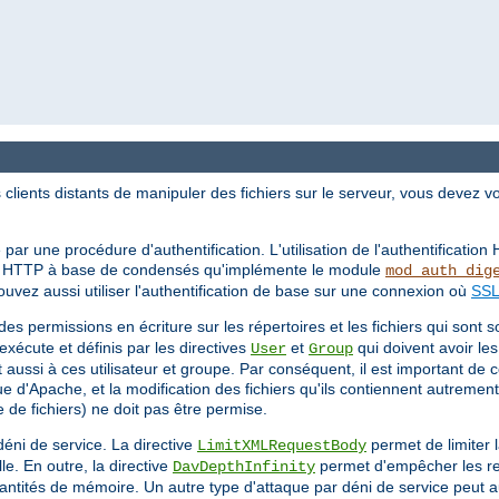
ients distants de manipuler des fichiers sur le serveur, vous devez v
 par une procédure d'authentification. L'utilisation de l'authentificatio
ion HTTP à base de condensés qu'implémente le module
mod_auth_dig
vez aussi utiliser l'authentification de base sur une connexion où
SSL
 des permissions en écriture sur les répertoires et les fichiers qui sont 
'exécute et définis par les directives
et
qui doivent avoir les
User
Group
 aussi à ces utilisateur et groupe. Par conséquent, il est important de 
 d'Apache, et la modification des fichiers qu'ils contiennent autrement
de fichiers) ne doit pas être permise.
déni de service. La directive
permet de limiter 
LimitXMLRequestBody
. En outre, la directive
permet d'empêcher les r
DavDepthInfinity
ntités de mémoire. Un autre type d'attaque par déni de service peut au