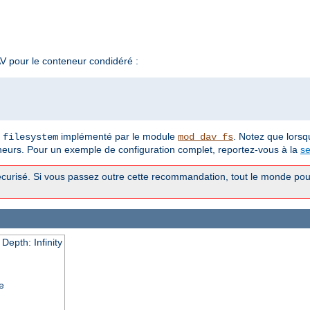
 pour le conteneur condidéré :
t
implémenté par le module
. Notez que lorsq
filesystem
mod_dav_fs
neurs. Pour un exemple de configuration complet, reportez-vous à la
se
curisé. Si vous passez outre cette recommandation, tout le monde pour
epth: Infinity
e