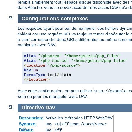
remplit simplement tout l'espace disque disponible avec des fi
dans Apache, vous ne devez accorder des accès DAV qu'à des
Configurations complexes
Les requêtes ayant pour but de manipuler des fichiers dynamiq
évident car une requête
va toujours tenter d'exécuter le 
GET
à faire correspondre deux URLs différentes au même contenu, l'u
manipuler avec DAV.
Alias
"/phparea"
"/home/gstein/php_files"
Alias
"/php-source"
"/home/gstein/php_files"
<
Location
"/php-source"
>
Dav
On
ForceType
 text
/
</
Location
>
Avec cette configuration, on peut utiliser
http://example.c
pour les manipuler avec DAV.
source
Directive
Dav
Description:
Active les méthodes HTTP WebDAV
Syntaxe:
Dav On|Off|
nom fournisseur
Défaut:
Dav Off