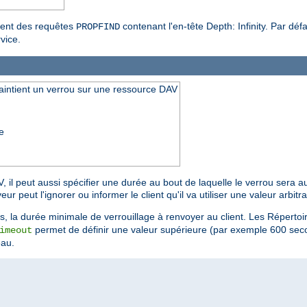
ment des requêtes
contenant l'en-tête Depth: Infinity. Par déf
PROPFIND
vice.
aintient un verrou sur une ressource DAV
e
, il peut aussi spécifier une durée au bout de laquelle le verrou sera
 peut l'ignorer ou informer le client qu'il va utiliser une valeur arbitra
, la durée minimale de verrouillage à renvoyer au client. Les Réperto
permet de définir une valeur supérieure (par exemple 600 secon
imeout
eau.