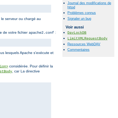
Journal des modifications de
httpd
Problèmes connus
Signaler un bug
s le serveur ou chargé au
Voir aussi
e de votre fichier
:
apache2.conf
DavLockDB
LimitXMLRequestBody
Ressources WebDAV
Commentaires
sous lesquels Apache s'exécute et
considérée. Pour définir la
ion>
, car La directive
stBody