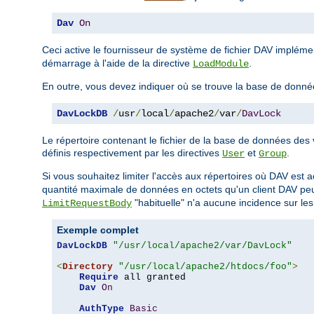
Dav
On
Ceci active le fournisseur de système de fichier DAV implém
démarrage à l'aide de la directive
.
LoadModule
En outre, vous devez indiquer où se trouve la base de donné
DavLockDB
/
usr
/
local
/
apache2
/
var
/
DavLock
Le répertoire contenant le fichier de la base de données des v
définis respectivement par les directives
et
.
User
Group
Si vous souhaitez limiter l'accès aux répertoires où DAV est 
quantité maximale de données en octets qu'un client DAV peut
"habituelle" n'a aucune incidence sur le
LimitRequestBody
Exemple complet
DavLockDB
"/usr/local/apache2/var/DavLock"
<
Directory
"/usr/local/apache2/htdocs/foo"
>
Require
 all granted

Dav
On
AuthType
Basic