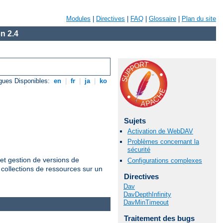
Modules
|
Directives
|
FAQ
|
Glossaire
|
Plan du site
n 2.4
gues Disponibles:
en
|
fr
|
ja
|
ko
Sujets
Activation de WebDAV
Problèmes concernant la
sécurité
et gestion de versions de
Configurations complexes
 collections de ressources sur un
Directives
Dav
DavDepthInfinity
DavMinTimeout
Traitement des bugs