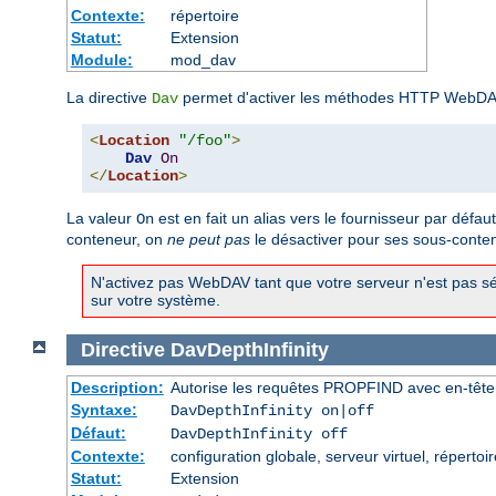
Contexte:
répertoire
Statut:
Extension
Module:
mod_dav
La directive
permet d'activer les méthodes HTTP WebDAV
Dav
<
Location
"/foo"
>
Dav
On
</
Location
>
La valeur
est en fait un alias vers le fournisseur par défau
On
conteneur, on
ne peut pas
le désactiver pour ses sous-conte
N'activez pas WebDAV tant que votre serveur n'est pas sé
sur votre système.
Directive
DavDepthInfinity
Description:
Autorise les requêtes PROPFIND avec en-tête D
Syntaxe:
DavDepthInfinity on|off
Défaut:
DavDepthInfinity off
Contexte:
configuration globale, serveur virtuel, répertoir
Statut:
Extension