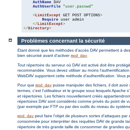
AuthName
 DAV

AuthUserFile
"user.passwd"
<
LimitExcept
 GET POST OPTIONS
>
Require
 user admin

</
LimitExcept
>
</
Directory
>
Problèmes concernant la sécurité
Etant donné que les méthodes d'accès DAV permettent à des cl
bien sécurisé avant d'activer
.
mod_dav
Tout répertoire du serveur où DAV est activé doit être protégé
recommandée. Vous devez utiliser au moins l'authentificat
WebDAV supportent cette méthode d'authentification. Vous pou
Pour que
puisse manipuler des fichiers, il doit avoir
mod_dav
termes, c'est l'utilisateur et le groupe sous lesquels Apache s
et répertoires. Les fichiers nouvellement créés appartiendront
répertoires DAV sont considérés comme privés du point de vue
(par exemple par FTP ou par des outils du niveau du système 
peut faire l'objet de plusieurs sortes d'attaques par 
mod_dav
consommée pour interpréter des requêtes DAV de grande taille
répertoire de très grande taille de consommer de grandes qua