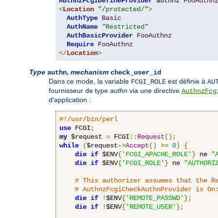
AuthnzFcgiDefineProvider
 authnz 
FooAuthn
<
Location
"/protected/"
>
AuthType
Basic
AuthName
"Restricted"
AuthBasicProvider
FooAuthnz
Require
FooAuthnz
</
Location
>
Type
,
mechanism
authn
check_user_id
Dans ce mode, la variable
est définie à
FCGI_ROLE
AU
fournisseur de type
authn
via une directive
AuthnzFcg
d'application :
#!/usr/bin/perl
use
 FCGI
;
my
 $request 
=
 FCGI
::
Request
();
while
(
$request-
>
Accept
()
>=
0
)
{
die
if
 $ENV
{
'FCGI_APACHE_ROLE'
}
 ne 
"
die
if
 $ENV
{
'FCGI_ROLE'
}
 ne 
"AUTHORI
# This authorizer assumes that the R
# AuthnzFcgiCheckAuthnProvider is On
die
if
!
$ENV
{
'REMOTE_PASSWD'
};
die
if
!
$ENV
{
'REMOTE_USER'
};