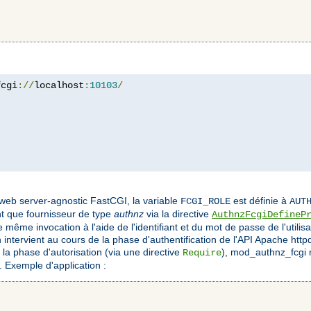
fcgi
://
localhost
:
10103
/
 web server-agnostic FastCGI, la variable
est définie à
FCGI_ROLE
AUT
ant que fournisseur de type
authnz
via la directive
AuthnzFcgiDefineP
ne même invocation à l'aide de l'identifiant et du mot de passe de l'utili
 intervient au cours de la phase d'authentification de l'API Apache httpd.
la phase d'autorisation (via une directive
), mod_authnz_fcgi 
Require
. Exemple d'application :