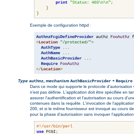
print
"Status: 403\n\n"
;
}
}
Exemple de configuration httpd :
AuthnzFcgiDefineProvider
 authz 
FooAuthz
 
<
Location
"/protected/"
>
AuthType
...
AuthName
...
AuthBasicProvider
...
Require
FooAuthz
</
Location
>
Type
,
mechanism
+
authnz
AuthBasicProvider
Require
Dans ce mode qui supporte le protocole d'autorisation
n'est pas définie. L'application doit être spécifiée en t
assurer l'authentification et l'autorisation au cours d'u
contenues dans la requête. L'invocation de l'application
200, et si le même fournisseur est invoqué au cours de 
pour la phase d'autorisation sans invoquer l'application
#!/usr/bin/perl
use
 FCGI
;