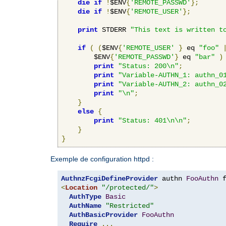
die
if
!
$ENV
{
'REMOTE_PASSWD'
};
die
if
!
$ENV
{
'REMOTE_USER'
};
print
 STDERR 
"This text is written t
if
(
(
$ENV
{
'REMOTE_USER'
}
 eq 
"foo"
        $ENV
{
'REMOTE_PASSWD'
}
 eq 
"bar"
)
print
"Status: 200\n"
;
print
"Variable-AUTHN_1: authn_0
print
"Variable-AUTHN_2: authn_0
print
"\n"
;
}
else
{
print
"Status: 401\n\n"
;
}
}
Exemple de configuration httpd :
AuthnzFcgiDefineProvider
 authn 
FooAuthn
 
<
Location
"/protected/"
>
AuthType
Basic
AuthName
"Restricted"
AuthBasicProvider
FooAuthn
Require
...