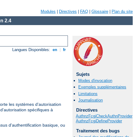
Modules
|
Directives
|
FAQ
|
Glossaire
|
Plan du site
n 2.4
Langues Disponibles:
en
|
fr
Sujets
Modes d'invocation
Exemples supplémentaires
Limitations
Journalisation
porte les systèmes d'autorisation
Directives
 d'autorisation spécifiques à
AuthnzFcgiCheckAuthnProvider
AuthnzFcgiDefineProvider
sus d'authentification basique, ou
Traitement des bugs