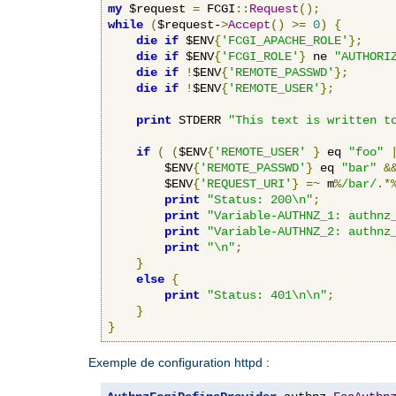
my
 $request 
=
 FCGI
::
Request
();
while
(
$request-
>
Accept
()
>=
0
)
{
die
if
 $ENV
{
'FCGI_APACHE_ROLE'
};
die
if
 $ENV
{
'FCGI_ROLE'
}
 ne 
"AUTHORI
die
if
!
$ENV
{
'REMOTE_PASSWD'
};
die
if
!
$ENV
{
'REMOTE_USER'
};
print
 STDERR 
"This text is written t
if
(
(
$ENV
{
'REMOTE_USER'
}
 eq 
"foo"
        $ENV
{
'REMOTE_PASSWD'
}
 eq 
"bar"
&
        $ENV
{
'REQUEST_URI'
}
=~
 m
%
/bar/
.*
print
"Status: 200\n"
;
print
"Variable-AUTHNZ_1: authnz
print
"Variable-AUTHNZ_2: authnz
print
"\n"
;
}
else
{
print
"Status: 401\n\n"
;
}
}
Exemple de configuration httpd :