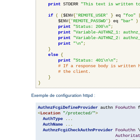
print
 STDERR 
"This text is written t
if
(
(
$ENV
{
'REMOTE_USER'
}
 eq 
"foo"
        $ENV
{
'REMOTE_PASSWD'
}
 eq 
"bar"
)
print
"Status: 200\n"
;
print
"Variable-AUTHNZ_1: authnz
print
"Variable-AUTHNZ_2: authnz
print
"\n"
;
}
else
{
print
"Status: 401\n\n"
;
# If a response body is written 
# the client.
}
}
Exemple de configuration httpd :
AuthnzFcgiDefineProvider
 authn 
FooAuthn
 
<
Location
"/protected/"
>
AuthType
...
AuthName
...
AuthnzFcgiCheckAuthnProvider
FooAuthn
 \
Authorita