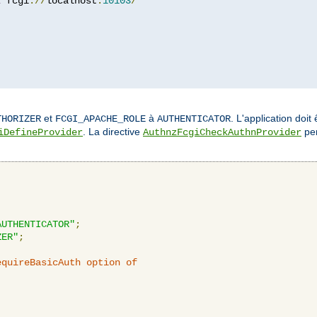
z
 fcgi
://
localhost
:
10103
/
et
à
. L'application doit
THORIZER
FCGI_APACHE_ROLE
AUTHENTICATOR
. La directive
per
iDefineProvider
AuthnzFcgiCheckAuthnProvider
AUTHENTICATOR"
;
ZER"
;
equireBasicAuth option of 
: