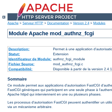
Apache
>
Serveur HTTP
>
Documentation
>
Version 2.4
>
Modules
Module Apache mod_authnz_fcgi
Description:
Permet à une application d'autorisatio
Statut:
Extension
Identificateur de Module:
authnz_fcgi_module
Fichier Source:
mod_authnz_fcgi.c
Compatibilité:
Disponible à partir de la version 2.
Sommaire
Ce module permet aux applications d'autorisation FastCGI d'authenti
FastCGI génériques qui participent en une seule phase à l'authentifi
Apache httpd qui interviennent en une ou plusieurs phases.
Les processus d'autorisation FastCGI peuvent authentifier un util
via un mécanisme arbitraire.