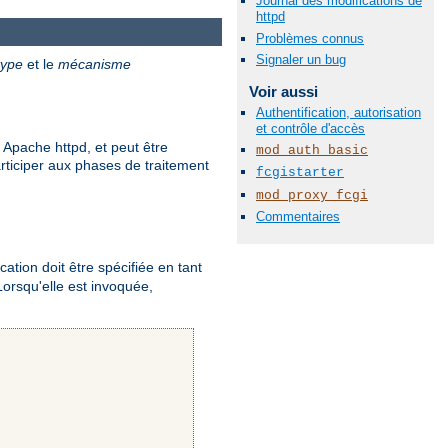
Journal des modifications de
httpd
Problèmes connus
Signaler un bug
type
et le
mécanisme
Voir aussi
Authentification, autorisation
et contrôle d'accès
 Apache httpd, et peut être
mod_auth_basic
rticiper aux phases de traitement
fcgistarter
mod_proxy_fcgi
Commentaires
ication doit être spécifiée en tant
Lorsqu'elle est invoquée,