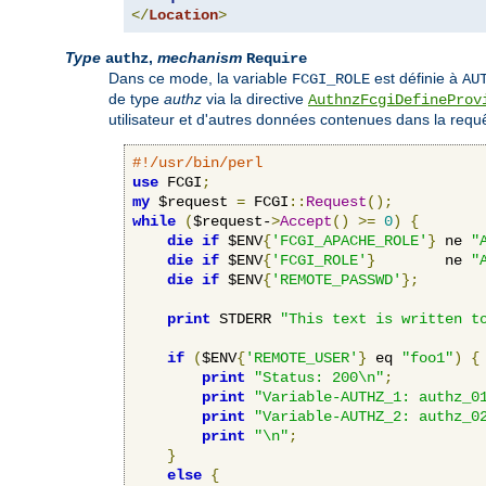
</
Location
>
Type
,
mechanism
authz
Require
Dans ce mode, la variable
est définie à
FCGI_ROLE
AU
de type
authz
via la directive
AuthnzFcgiDefineProv
utilisateur et d'autres données contenues dans la requê
#!/usr/bin/perl
use
 FCGI
;
my
 $request 
=
 FCGI
::
Request
();
while
(
$request-
>
Accept
()
>=
0
)
{
die
if
 $ENV
{
'FCGI_APACHE_ROLE'
}
 ne 
"
die
if
 $ENV
{
'FCGI_ROLE'
}
        ne 
"
die
if
 $ENV
{
'REMOTE_PASSWD'
};
print
 STDERR 
"This text is written t
if
(
$ENV
{
'REMOTE_USER'
}
 eq 
"foo1"
)
{
print
"Status: 200\n"
;
print
"Variable-AUTHZ_1: authz_0
print
"Variable-AUTHZ_2: authz_0
print
"\n"
;
}
else
{