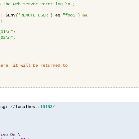
o the web server error log.\n"
;
||
 $ENV
{
'REMOTE_USER'
}
 eq 
"foo1"
)
&&
{
_01\n"
;
_02\n"
;
here, it will be returned to
fcgi
://
localhost
:
10103
/


tive
On
 \
