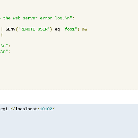
o the web server error log.\n"
;
||
 $ENV
{
'REMOTE_USER'
}
 eq 
"foo1"
)
&&
{
1\n"
;
2\n"
;
fcgi
://
localhost
:
10102
/