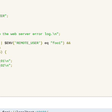
ZER"
;
o the web server error log.\n"
;
||
 $ENV
{
'REMOTE_USER'
}
 eq 
"foo1"
)
&&
&
%)
{
_01\n"
;
_02\n"
;