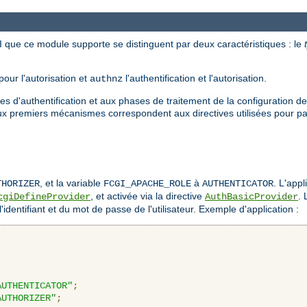
 que ce module supporte se distinguent par deux caractéristiques : le
pour l'autorisation et
l'authentification et l'autorisation.
authnz
es d'authentification et aux phases de traitement de la configuration de
ux premiers mécanismes correspondent aux directives utilisées pour pa
, et la variable
à
. L'appl
THORIZER
FCGI_APACHE_ROLE
AUTHENTICATOR
, et activée via la directive
. 
cgiDefineProvider
AuthBasicProvider
 l'identifiant et du mot de passe de l'utilisateur. Exemple d'application :
AUTHENTICATOR"
;
AUTHORIZER"
;