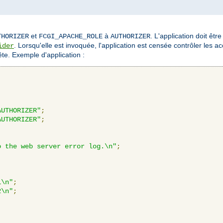
et
à
. L'application doit êtr
THORIZER
FCGI_APACHE_ROLE
AUTHORIZER
. Lorsqu'elle est invoquée, l'application est censée contrôler les accè
ider
te. Exemple d'application :
AUTHORIZER"
;
AUTHORIZER"
;
o the web server error log.\n"
;
1\n"
;
2\n"
;