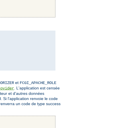
et
HORIZER
FCGI_APACHE_ROLE
. L'application est censée
rovider
sateur et d'autres données
 Si l'application renvoie le code
renverra un code de type success