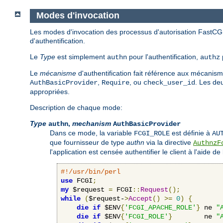
Modes d'invocation
Les modes d'invocation des processus d'autorisation FastCGI
d'authentification.
Le
Type
est simplement
pour l'authentification,
authn
authz
Le
mécanisme
d'authentification fait référence aux mécanism
,
, ou
. Les de
AuthBasicProvider
Require
check_user_id
appropriées.
Description de chaque mode:
Type
,
mechanism
authn
AuthBasicProvider
Dans ce mode, la variable
est définie à
FCGI_ROLE
AU
que fournisseur de type
authn
via la directive
AuthnzF
l'application est censée authentifier le client à l'aide de
#!/usr/bin/perl
use
 FCGI
;
my
 $request 
=
 FCGI
::
Request
();
while
(
$request-
>
Accept
()
>=
0
)
{
die
if
 $ENV
{
'FCGI_APACHE_ROLE'
}
 ne 
"
die
if
 $ENV
{
'FCGI_ROLE'
}
        ne 
"