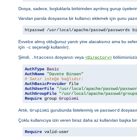
Dosya, sadece, boşluklarla birbirinden ayrılmış gurup üyelerini
Varolan parola dosyasına bir kullanıcı eklemek için şunu yazı
htpasswd /usr/local/apache/passwd/passwords b
Evvelce almış olduğunuz yanıtı yine alacaksınız ama bu sefer 
için
seçeneği kullanılır).
-c
Şimdi,
dosyanızı veya
bölümünüzü a
.htaccess
<Directory>
AuthType
Basic
AuthName
"Davete Binaen"
# Satır isteğe bağlıdır:
AuthBasicProvider
AuthUserFile
"/usr/local/apache/passwd/passwo
AuthGroupFile
"/usr/local/apache/passwd/group
Require
 group 
Grupismi
Artık,
gurubunda listelenmiş ve
dosyasınd
Grupismi
password
Çoklu kullanıcıya izin veren biraz daha az kullanılan başka bi
Require
 valid-user