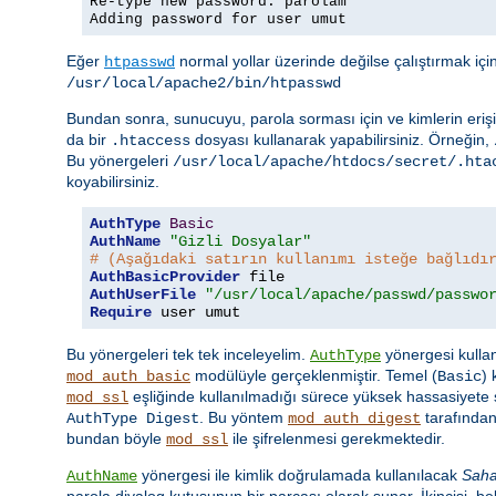
Re-type new password: parolam
Adding password for user umut
Eğer
normal yollar üzerinde değilse çalıştırmak iç
htpasswd
/usr/local/apache2/bin/htpasswd
Bundan sonra, sunucuyu, parola sorması için ve kimlerin erişi
da bir
dosyası kullanarak yapabilirsiniz. Örneğin,
.htaccess
Bu yönergeleri
/usr/local/apache/htdocs/secret/.hta
koyabilirsiniz.
AuthType
Basic
AuthName
"Gizli Dosyalar"
# (Aşağıdaki satırın kullanımı isteğe bağlıdı
AuthBasicProvider
AuthUserFile
"/usr/local/apache/passwd/passwo
Require
 user umut
Bu yönergeleri tek tek inceleyelim.
yönergesi kullan
AuthType
modülüyle gerçeklenmiştir. Temel (
)
mod_auth_basic
Basic
eşliğinde kullanılmadığı sürece yüksek hassasiyete s
mod_ssl
. Bu yöntem
tarafından
AuthType Digest
mod_auth_digest
bundan böyle
ile şifrelenmesi gerekmektedir.
mod_ssl
yönergesi ile kimlik doğrulamada kullanılacak
Sah
AuthName
parola diyalog kutusunun bir parçası olarak sunar. İkincisi, beli