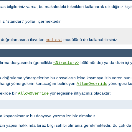
bilgileriniz varsa, bu makaledeki teknikleri kullanarak dilediğiniz kişil
z "standart" yolları içermektedir.
lik doğrulamasına ilaveten
modülünü de kullanabilirsiniz.
mod_ssl
ırma dosyasında (genellikle
bölümünde) ya da dizin içi 
<Directory>
ik doğrulama yönergelerine bu dosyaların içine koymaya izin veren sun
ne hangi yönergelerin konacağını belirleyen
yönergesi kull
AllowOverride
ekilde bir
yönergesine ihtiyacınız olacaktır:
AllowOverride
 koyacaksanız bu dosyaya yazma izniniz olmalıdır.
in yapısı hakkında biraz bilgi sahibi olmanız gerekmektedir. Bu çok da