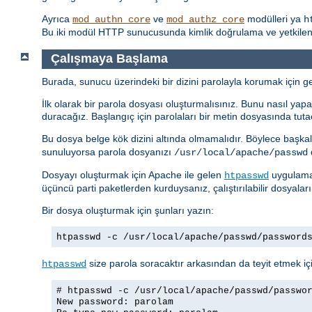
Ayrıca
ve
modülleri ya
mod_authn_core
mod_authz_core
h
Bu iki modül HTTP sunucusunda kimlik doğrulama ve yetkilendi
Çalışmaya Başlama
Burada, sunucu üzerindeki bir dizini parolayla korumak için ger
İlk olarak bir parola dosyası oluşturmalısınız. Bunu nasıl yapac
duracağız. Başlangıç için parolaları bir metin dosyasında tuta
Bu dosya belge kök dizini altında olmamalıdır. Böylece başkal
sunuluyorsa parola dosyanızı
d
/usr/local/apache/passwd
Dosyayı oluşturmak için Apache ile gelen
uygulamas
htpasswd
üçüncü parti paketlerden kurduysanız, çalıştırılabilir dosyalar
Bir dosya oluşturmak için şunları yazın:
htpasswd -c /usr/local/apache/passwd/password
size parola soracaktır arkasından da teyit etmek içi
htpasswd
# htpasswd -c /usr/local/apache/passwd/passwo
New password: parolam