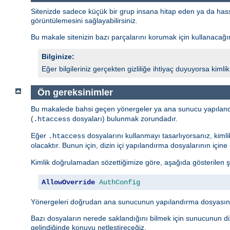
Sitenizde sadece küçük bir grup insana hitap eden ya da hassas 
görüntülemesini sağlayabilirsiniz.
Bu makale sitenizin bazı parçalarını korumak için kullanacağını
Bilginize:
Eğer bilgileriniz gerçekten gizliliğe ihtiyaç duyuyorsa kim
Ön gereksinimler
Bu makalede bahsi geçen yönergeler ya ana sunucu yapıland
(
dosyaları) bulunmak zorundadır.
.htaccess
Eğer
dosyalarını kullanmayı tasarlıyorsanız, kiml
.htaccess
olacaktır. Bunun için, dizin içi yapılandırma dosyalarının içi
Kimlik doğrulamadan sözettiğimize göre, aşağıda gösterilen ş
AllowOverride
AuthConfig
Yönergeleri doğrudan ana sunucunun yapılandırma dosyasına
Bazı dosyaların nerede saklandığını bilmek için sunucunun diz
gelindiğinde konuyu netleştireceğiz.