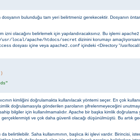
in dosyanın bulunduğu tam yeri belirtmeniz gerekecektir. Dosyanın öntan
m izni olacağını belirlemek için yapılandıracaksınız. Bu işlemi
apache2
dizinini korumayı amaçlıyorsanız
/usr/local/apache/htdocs/secret
dosyası içine veya
içindeki <Directory "/usr/loc
ccess
apache2.conf
r)
rds"
ıcının kimliğini doğrulamakta kullanılacak yöntemi seçer. En çok kulla
 kimlik doğrulamasıyla gönderilen parolanın şifrelenmeyeceğini unutma
ahip bilgiler için kullanılmamalıdır. Apache bir başka kimlik doğrulama
 gerçeklenmişti ve çok daha güvenli olacağı düşünülmüştü. Bu artık geçer
a
da belirtilebilir. Saha kullanımının, başlıca iki işlevi vardır. Birincisi, ist
rtilen kimlik doğrulamalı alan için gönderilecek parolayı belirlerken istem