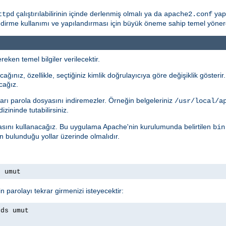
çalıştırılabilirinin içinde derlenmiş olmalı ya da
yapı
ttpd
apache2.conf
rme kullanımı ve yapılandırması için büyük öneme sahip temel yönergele
eken temel bilgiler verilecektir.
ağınız, özellikle, seçtiğiniz kimlik doğrulayıcıya göre değişiklik gösteri
cağız.
arı parola dosyasını indiremezler. Örneğin belgeleriniz
/usr/local/a
izininde tutabilirsiniz.
ını kullanacağız. Bu uygulama Apache'nin kurulumunda belirtilen
bin
ın bulunduğu yollar üzerinde olmalıdır.
s umut
n parolayı tekrar girmenizi isteyecektir:
rds umut