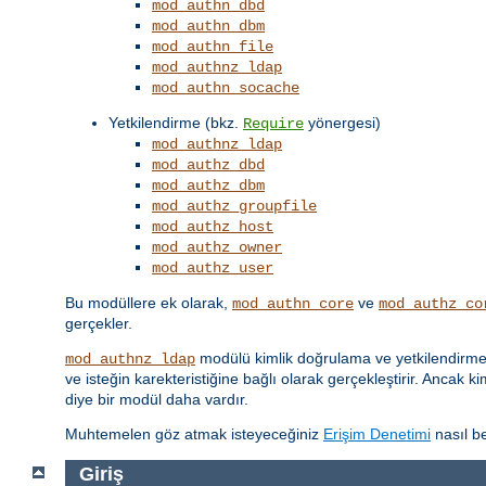
mod_authn_dbd
mod_authn_dbm
mod_authn_file
mod_authnz_ldap
mod_authn_socache
Yetkilendirme (bkz.
yönergesi)
Require
mod_authnz_ldap
mod_authz_dbd
mod_authz_dbm
mod_authz_groupfile
mod_authz_host
mod_authz_owner
mod_authz_user
Bu modüllere ek olarak,
ve
mod_authn_core
mod_authz_co
gerçekler.
modülü kimlik doğrulama ve yetkilendirme iş
mod_authnz_ldap
ve isteğin karekteristiğine bağlı olarak gerçekleştirir. Ancak k
diye bir modül daha vardır.
Muhtemelen göz atmak isteyeceğiniz
Erişim Denetimi
nasıl be
Giriş