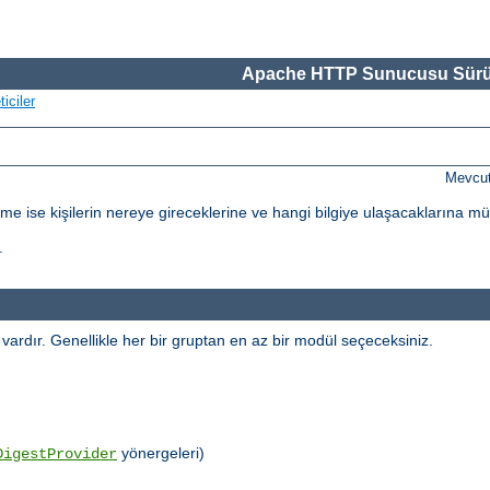
Apache HTTP Sunucusu Sürü
iciler
Mevcut
dirme ise kişilerin nereye gireceklerine ve hangi bilgiye ulaşacaklarına m
.
l vardır. Genellikle her bir gruptan en az bir modül seçeceksiniz.
yönergeleri)
DigestProvider