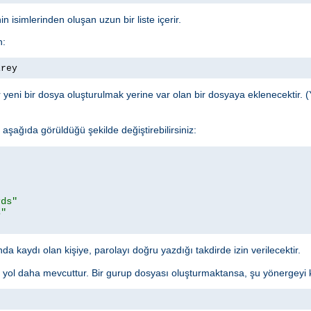
n isimlerinden oluşan uzun bir liste içerir.
n:
irey
yeni bir dosya oluşturulmak yerine var olan bir dosyaya eklenecektir. (
şağıda görüldüğü şekilde değiştirebilirsiniz:
rds"
s"
a kaydı olan kişiye, parolayı doğru yazdığı takdirde izin verilecektir.
r yol daha mevcuttur. Bir gurup dosyası oluşturmaktansa, şu yönergeyi ku