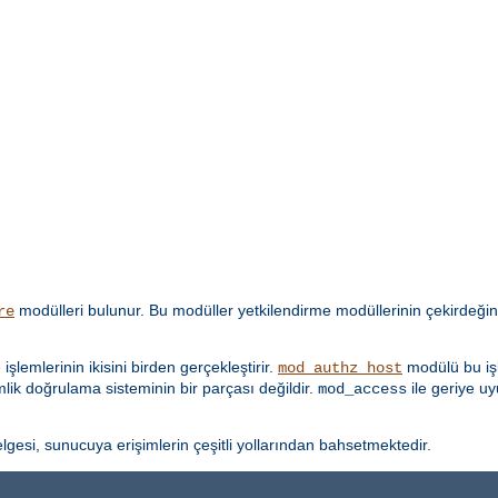
modülleri bulunur. Bu modüller yetkilendirme modüllerinin çekirdeğin
re
lemlerinin ikisini birden gerçekleştirir.
modülü bu işl
mod_authz_host
imlik doğrulama sisteminin bir parçası değildir.
ile geriye u
mod_access
lgesi, sunucuya erişimlerin çeşitli yollarından bahsetmektedir.