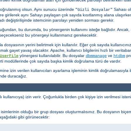
doğrulanmış olsun. Aynı sunucu üzerinde
Sahası ol
"Gizli Dosyalar"
kere girilerek aynı Sahayı paylaşan çok sayıda kısıtlanmış alana ulaşırk
ı değiştirilişinde istemcinin parolayı yeniden sorması gerekir.
uğundan, bu durumda, bu yönergenin kullanımı isteğe bağlıdır. Ancak, 
k seçecekseniz bu yönergeyi kullanmanız gerekecektir.
dosyasının yerini belirtmek için kullanılır. Eğer çok sayıda kullanıcınız 
ramak gayet yavaş olacaktır. Apache, kullanıcı bilgilerini hızlı bir verit
yönergesi kullanılabilir. Bu dosyalar
ve
pro
UserFile
dbmmanage
htdbm
ti modüllerinde çok sayıda başka kimlik doğrulama türü de vardır.
e izin verilen kullanıcıları ayarlama işleminin kimlik doğrulamasıyla ilg
inde duracağız.
ı kullanıcıya) izin verir. Çoğunlukla birden çok kişiye izin verilmesi ist
cı isimlerinin olduğu bir grup dosyası oluşturmalısınız. Bu dosyanın biçe
 aşağıdaki gibi görünecektir: