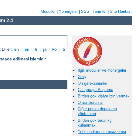
Modüller
|
Yönergeler
|
SSS
|
Terimler
|
Site Haritası
m 2.4
 Diller:
en
|
es
|
fr
|
ja
|
ko
|
tr
üsaade edilmesi işlemidir.
İlgili modüller ve Yönergeler
Giriş
Ön gereksinimler
Çalışmaya Başlama
Birden çok kişiye izin vermek
Olası Sorunlar
Diğer parola depolama
yöntemleri
Birden çok tedarikçi
kullanmak
Yetkilendirmenin biraz ötesi