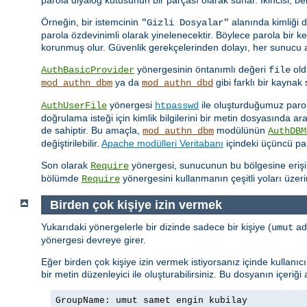
Örneğin, bir istemcinin
alanında kimliği 
"Gizli Dosyalar"
parola özdevinimli olarak yinelenecektir. Böylece parola bir 
korunmuş olur. Güvenlik gerekçelerinden dolayı, her sunucu ad
yönergesinin öntanımlı değeri
old
AuthBasicProvider
file
ya da
gibi farklı bir kayna
mod_authn_dbm
mod_authn_dbd
yönergesi
ile oluşturduğumuz parola 
AuthUserFile
htpasswd
doğrulama isteği için kimlik bilgilerini bir metin dosyasında a
de sahiptir. Bu amaçla,
modülünün
mod_authn_dbm
AuthDBM
değiştirilebilir.
Apache modülleri Veritabanı
içindeki üçüncü par
Son olarak
yönergesi, sunucunun bu bölgesine erişimin
Require
bölümde
yönergesini kullanmanın çeşitli yoları üzer
Require
Birden çok kişiye izin vermek
Yukarıdaki yönergelerle bir dizinde sadece bir kişiye (
adl
umut
yönergesi devreye girer.
Eğer birden çok kişiye izin vermek istiyorsanız içinde kullanı
bir metin düzenleyici ile oluşturabilirsiniz. Bu dosyanın içeriği
GroupName: umut samet engin kubilay