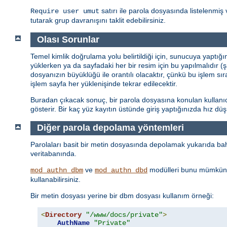
satırı ile parola dosyasında listelenmiş 
Require user umut
tutarak grup davranışını taklit edebilirsiniz.
Olası Sorunlar
Temel kimlik doğrulama yolu belirtildiği için, sunucuya yaptığ
yüklerken ya da sayfadaki her bir resim için bu yapılmalıdır (
dosyanızın büyüklüğü ile orantılı olacaktır, çünkü bu işlem sı
işlem sayfa her yüklenişinde tekrar edilecektir.
Buradan çıkacak sonuç, bir parola dosyasına konulan kullanıcı 
gösterir. Bir kaç yüz kayıtın üstünde giriş yaptığınızda hız d
Diğer parola depolama yöntemleri
Parolaları basit bir metin dosyasında depolamak yukarıda bahs
veritabanında.
ve
modülleri bunu mümkün 
mod_authn_dbm
mod_authn_dbd
kullanabilirsiniz.
Bir metin dosyası yerine bir dbm dosyası kullanım örneği:
<
Directory
"/www/docs/private"
>
AuthName
"Private"