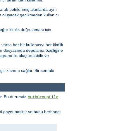
arak belirlenmiş alanlarda aynı
en oluşacak gecikmeden kullanıcı
eğer kimlik doğrulaması için
varsa her bir kullanıcıyı her kimlik
abanı dosyasında depolama özelliğine
gramı ile oluşturulabilir ve
ili kısmını sağlar. Bir sonraki
enir. Bu durumda
AuthGroupFile
mi gayet basittir ve bunu herhangi