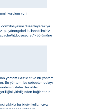
ımlı kurulum yeri:
dosyasını düzenleyerek ya
.conf
, şu yönergeleri kullanabilirsiniz.
al/apache/htdocs/secret"> bölümüne
nılan yöntem
'tir ve bu yöntem
Basic
yın. Bu yöntem, bu sebepten dolayı
 yöntemini daha destekler:
liliğini yitirdiğinden bağlantının
emci sıklıkla bu bilgiyi kullanıcıya
ci tarafından kullanılır.