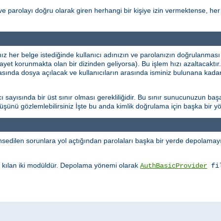
ve parolayı doğru olarak giren herhangi bir kişiye izin vermektense, her 
ınız her belge istediğinde kullanıcı adınızın ve parolanızın doğrulanması
şayet korunmakta olan bir dizinden geliyorsa). Bu işlem hızı azaltacaktı
rasında dosya açılacak ve kullanıcıların arasında isminiz bulunana kadar
sayısında bir üst sınır olması gerekliliğidir. Bu sınır sunucunuzun başa
üşüşünü gözlemlebilirsiniz İşte bu anda kimlik doğrulama için başka bir
edilen sorunlara yol açtığından parolaları başka bir yerde depolamayı 
kılan iki modüldür. Depolama yönemi olarak
AuthBasicProvider
fi