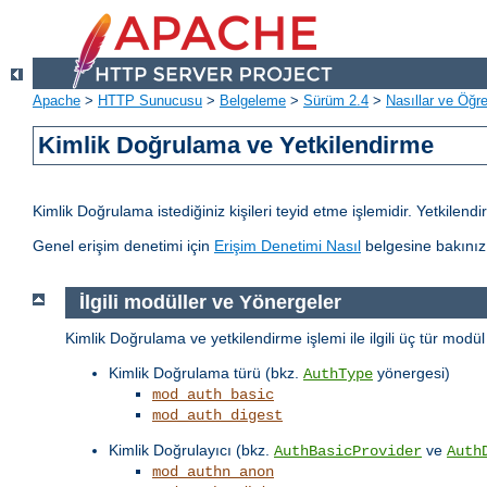
Apache
>
HTTP Sunucusu
>
Belgeleme
>
Sürüm 2.4
>
Nasıllar ve Öğret
Kimlik Doğrulama ve Yetkilendirme
Kimlik Doğrulama istediğiniz kişileri teyid etme işlemidir. Yetkilen
Genel erişim denetimi için
Erişim Denetimi Nasıl
belgesine bakınız
İlgili modüller ve Yönergeler
Kimlik Doğrulama ve yetkilendirme işlemi ile ilgili üç tür modü
Kimlik Doğrulama türü (bkz.
yönergesi)
AuthType
mod_auth_basic
mod_auth_digest
Kimlik Doğrulayıcı (bkz.
ve
AuthBasicProvider
Auth
mod_authn_anon