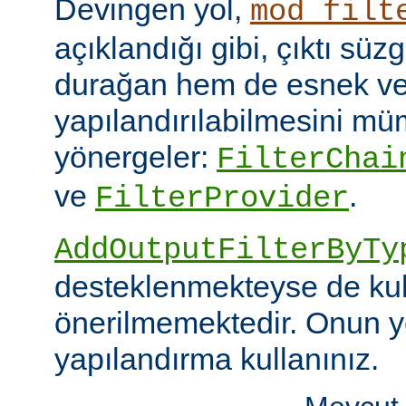
Devingen yol,
mod_filt
açıklandığı gibi, çıktı sü
durağan hem de esnek ve
yapılandırılabilmesini mümk
yönergeler:
FilterChai
ve
.
FilterProvider
AddOutputFilterByTy
desteklenmekteyse de kull
önerilmemektedir. Onun y
yapılandırma kullanınız.