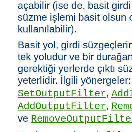
açabilir (ise de, basit gird
süzme işlemi basit olsun 
kullanılabilir).
Basit yol, girdi süzgeçler
tek yoludur ve bir durağan
gerektiği yerlerde çıktı sü
yeterlidir. İlgili yönergeler
,
SetOutputFilter
Add
,
AddOutputFilter
Rem
ve
RemoveOutputFilte