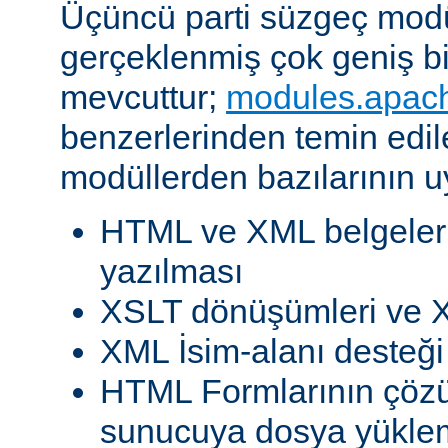
Üçüncü parti süzgeç modül
gerçeklenmiş çok geniş b
mevcuttur;
modules.apac
benzerlerinden temin edil
modüllerden bazılarının u
HTML ve XML belgeleri
yazılması
XSLT dönüşümleri ve X
XML İsim-alanı desteği
HTML Formlarının çöz
sunucuya dosya yükle