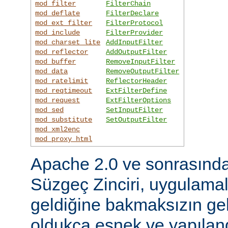
mod_filter
FilterChain
mod_deflate
FilterDeclare
mod_ext_filter
FilterProtocol
mod_include
FilterProvider
mod_charset_lite
AddInputFilter
mod_reflector
AddOutputFilter
mod_buffer
RemoveInputFilter
mod_data
RemoveOutputFilter
mod_ratelimit
ReflectorHeader
mod_reqtimeout
ExtFilterDefine
mod_request
ExtFilterOptions
mod_sed
SetInputFilter
mod_substitute
SetOutputFilter
mod_xml2enc
mod_proxy_html
Apache 2.0 ve sonrasınd
Süzgeç Zinciri, uygulama
geldiğine bakmaksızın gel
oldukça esnek ve yapılandı