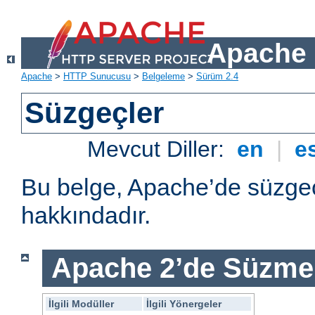
Apache 
Apache
>
HTTP Sunucusu
>
Belgeleme
>
Sürüm 2.4
Süzgeçler
Mevcut Diller:
en
|
e
Bu belge, Apache’de süzgeç
hakkındadır.
Apache 2’de Süzme 
İlgili Modüller
İlgili Yönergeler