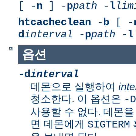
[ -
n
] -
p
path
-
l
lim
htcacheclean
-
b
[ -
d
interval
-
p
path
-
l
옵션
-d
interval
데몬으로 실행하여
inte
청소한다. 이 옵션은
-D
사용할 수 없다. 데몬
면 데몬에게
SIGTERM