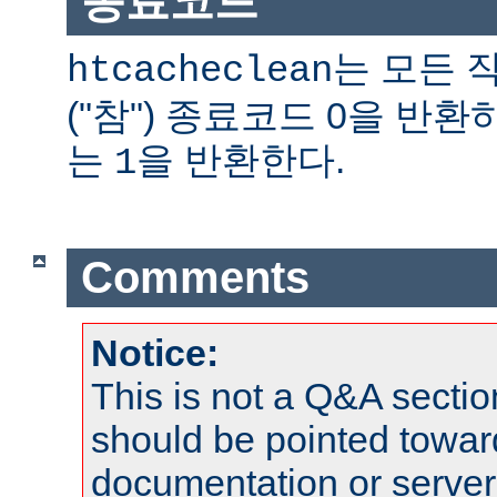
종료코드
는 모든 
htcacheclean
("참") 종료코드 0을 반
는
을 반환한다.
1
Comments
Notice:
This is not a Q&A sect
should be pointed towar
documentation or serve