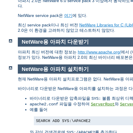
아파치 2.0은 NetWare 6.0 service pack 3 이상에서 동
다.
NetWare service pack은
여기
에 있다.
최신 service pack이나 최신 버전
NetWare Libraries for C (Lib
2.0은 이 환경을 고려하지 않았고 테스트하지 않았다.
NetWare용 아파치 다운받기
아파치 최신 버전에 대한 정보는
http://www.apache.org/
에서 
정보가 있다. NetWare용 아파치 2.0의 최신 바이너리 배포본
NetWare용 아파치 설치하기
현재 NetWare용 아파치 설치프로그램은 없다. NetWare용 
바이너리로 다운받은 NetWare용 아파치를 설치하는 과정은 다
바이너리로 다운받은 압축파일을
볼륨 최상위 디렉
SYS:
파일을 수정하여
와
apache2.conf
ServerRoot
Serve
예를 들어
SEARCH ADD SYS:\APACHE2
와 같이 검색경로에
를 추가한다
SYS:/APACHE2