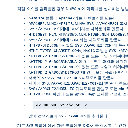
직접 소스를 컴파일한 경우 NetWare에 아파치를 설치하는 방법
NetWare 볼륨에
라는 디렉토리를 만든다
Apache2
과
을
에 복
APACHE2.NLM
APRLIB.NLM
SYS:/APACHE2
아래에
이라는 디렉토리를 만든다
SYS:/APACHE2
BIN
,
,
,
HTDIGEST.NLM
HTPASSWD.NLM
HTDBM.NLM
LOGRES.
아래에
라는 디렉토리를 만든다
SYS:/APACHE2
CONF
파일을
에 복
HTTPD-STD.CONF
SYS:/APACHE2/CONF
,
,
파일을
MIME.TYPES
CHARSET.CONV
MAGIC
SYS:/APA
에 있는 모든 파일과 하위
\HTTPD-2.0\DOCS\ICONS
에 있는 모든 파일과 하위
\HTTPD-2.0\DOCS\MANUAL
에 있는 모든 파일과 하위
\HTTPD-2.0\DOCS\ERROR
에 있는 모든 파일과 하
\HTTPD-2.0\DOCS\DICROOT
서버에
디렉토리를 만든다
SYS:/APACHE2/LOGS
서버에
이란 디렉토
SYS:/APACHE2/APACHE2/CGI-BIN
디렉토리를 만들고 모든 nlm
SYS:/APACHE2/MODULES
파일의 모든
표시를 적절한 설
HTTPD.CONF
@@Value@@
SEARCH ADD SYS:\APACHE2
같이 검색경로에
를 추가한다
SYS:/APACHE2
기본
볼륨이 아닌 다른 볼륨에도 아파치를 설치할 수 있다.
SYS