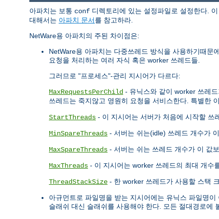
아파치는 보통
디렉토리에 있는 설정파일로 설정한다. 이 
conf
대해서는
아파치 문서
를 참고하라.
NetWare용 아파치의 주된 차이점은:
NetWare용 아파치는 다중쓰레드 방식을 사용하기때문
요청을 처리하는 여러 자식 혹은 worker 쓰레드들.
그러므로 "프로세스"-관리 지시어가 다르다:
- 유닉스와 같이 worker 
MaxRequestsPerChild
쓰레드는 죽지않고 영원히 요청을 서비스한다. 특별한 이
- 이 지시어는 서버가 처음에 시작할 
StartThreads
- 서버는 쉬는(idle) 쓰레드 개수가
MinSpareThreads
- 서버는 쉬는 쓰레드 개수가 이 값
MaxSpareThreads
- 이 지시어는 worker 쓰레드의 최대 개
MaxThreads
- 한 worker 쓰레드가 사용할 스
ThreadStackSize
아규먼트로 파일명을 받는 지시어에는 유닉스 파일명이 아
슬래쉬 대신 슬래쉬를 사용해야 한다. 모든 절대경로에