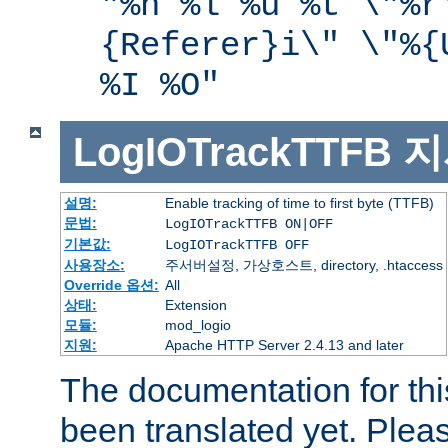
"%h %l %u %t \"%r
{Referer}i\" \"%{
%I %O"
LogIOTrackTTFB
지
설명:
Enable tracking of time to first byte (TTFB)
문법:
LogIOTrackTTFB ON|OFF
기본값:
LogIOTrackTTFB OFF
사용장소:
주서버설정, 가상호스트, directory, .htaccess
Override 옵션:
All
상태:
Extension
모듈:
mod_logio
지원:
Apache HTTP Server 2.4.13 and later
The documentation for thi
been translated yet. Plea