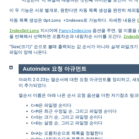
지정한다. 각 파일에 대응하는 첫번째 아이콘을 보인다. 이 
이 두 기능은 서로 별개로, 원한다면 자동 목록 생성을 완전히 제외할 
자동 목록 생성은
로 가능하다. 자세한 내용은
Options +Indexes
지시어에
옵션을 주면, 열 이름을 
IndexOptions
FancyIndexing
을 반복해서 선택하면 오름차순과 내림차순 사이를 오간다.
IndexO
"Size(크기)" 순으로 볼때 출력되는 값 순서가 아니라
실제
파일크기 순
파일이 앞에 나온다.
Autoindex 요청 아규먼트
아파치 2.0.23는 열순서에 대한 요청 아규먼트를 정리하고,
이 추가되었다.
열순서 이름은 아래 나온 순서 요청 옵션을 더한 자기참조 링크
은 파일명 순이다
C=N
은 최근 수정일 순, 그리고 파일명 순이다
C=M
는 크기 순, 그리고 파일명 순이다
C=S
는 설명 순, 그리고 파일명 순이다
C=D
는 오름차순으로 목록을 정렬한다
O=A
는 내림차순으로 목록을 정렬한다