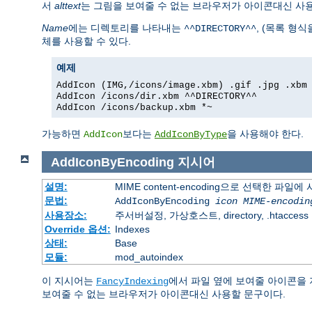
서
alttext
는 그림을 보여줄 수 없는 브라우저가 아이콘대신 사
Name
에는 디렉토리를 나타내는
, (목록 형
^^DIRECTORY^^
체를 사용할 수 있다.
예제
AddIcon (IMG,/icons/image.xbm) .gif .jpg .xbm
AddIcon /icons/dir.xbm ^^DIRECTORY^^
AddIcon /icons/backup.xbm *~
가능하면
보다는
을 사용해야 한다.
AddIcon
AddIconByType
AddIconByEncoding
지시어
설명:
MIME content-encoding으로 선택한 파일
문법:
AddIconByEncoding
icon
MIME-encodin
사용장소:
주서버설정, 가상호스트, directory, .htaccess
Override 옵션:
Indexes
상태:
Base
모듈:
mod_autoindex
이 지시어는
에서 파일 옆에 보여줄 아이콘을
FancyIndexing
보여줄 수 없는 브라우저가 아이콘대신 사용할 문구이다.