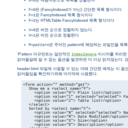
O=D
은 (FancyIndexed가 아닌) 간단한 목록 형식이다
F=0
은 FancyIndexed 목록 형식이다
F=1
는 HTMLTable FancyIndexed 목록 형식이다
F=2
은 버전 순으로 정렬하지 않는다
V=0
은 버전 순으로 정렬한다
V=1
은 주어진
pattern
에 해당하는 파일만을 목
P=
pattern
'P'attern 아규먼트는 일반적인
지시어를 처리한
IndexIgnore
읽어들일때 알 수 없는 옵션을 발견하면 더 이상 읽지않는다. 
header.html 파일에 사용할 수 있는 아래 간단한 예제는 이 옵션
읽어들임을 확인하기위해 마지막에 사용했다.
<form action="" method="get">
Show me a <select name="F">
<option value="0"> Plain list</option>
<option value="1" selected="selected"> Fa
<option value="2"> Table list</option>
</select>
Sorted by <select name="C">
<option value="N" selected="selected"> Na
<option value="M"> Date Modified</option>
<option value="S"> Size</option>
<option value="D"> Description</option>