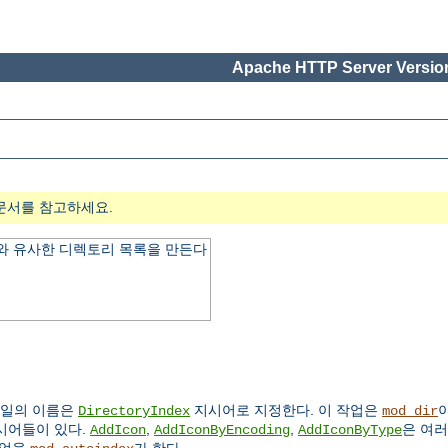
Apache HTTP Server Version
문서를 참고하세요.
 유사한 디렉토리 목록을 만든다
파일의 이름은
지시어로 지정한다. 이 작업은
이
DirectoryIndex
mod_dir
시어들이 있다.
,
,
은 여
AddIcon
AddIconByEncoding
AddIconByType