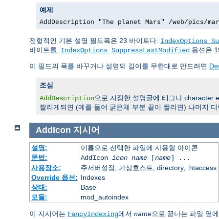
예제
AddDescription "The planet Mars" /web/pics/ma
전형적인 기본 설명 필드폭은 23 바이트다.
IndexOptions Su
바이트를,
옵션은 1
IndexOptions SuppressLastModified
이 필드의 폭를 바꾸거나 설명의 길이를 무한대로 만드려면
De
조심
으로 지정한 설명글에 태그나 character en
AddDescription
짤리게되면 (예를 들어 굵은체 부분 끝이 짤리면) 나머지 디
AddIcon
지시어
설명:
이름으로 선택한 파일에 사용할 아이콘
문법:
AddIcon
icon
name
[
name
] ...
사용장소:
주서버설정, 가상호스트, directory, .htaccess
Override 옵션:
Indexes
상태:
Base
모듈:
mod_autoindex
이 지시어는
에서
name
으로 끝나는 파일 옆
FancyIndexing