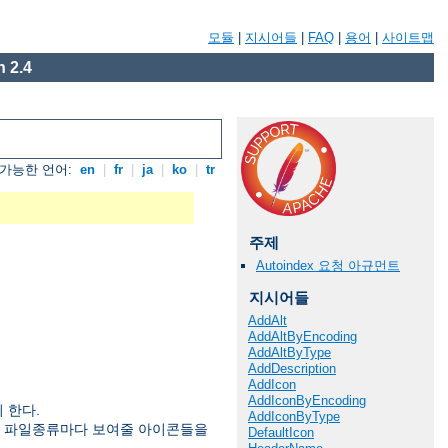
모듈
|
지시어들
|
FAQ
|
용어
|
사이트맵
 2.4
가능한 언어:
en
|
fr
|
ja
|
ko
|
tr
주제
Autoindex 요청 아규먼트
지시어들
AddAlt
AddAltByEncoding
AddAltByType
AddDescription
AddIcon
AddIconByEncoding
 한다.
AddIconByType
러 파일종류마다 보여줄 아이콘들을
DefaultIcon