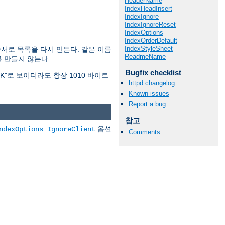
HeaderName
IndexHeadInsert
IndexIgnore
IndexIgnoreReset
IndexOptions
IndexOrderDefault
IndexStyleSheet
순서로 목록을 다시 만든다. 같은 이름
ReadmeName
 만들지 않는다.
Bugfix checklist
1K"로 보이더라도 항상 1010 바이트
httpd changelog
Known issues
Report a bug
참고
옵션
ndexOptions IgnoreClient
Comments