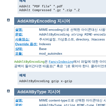
예제
AddAlt "PDF file" *.pdf
AddAlt Compressed *.gz *.zip *.Z
AddAltByEncoding
지시어
설명:
MIME-encoding으로 선택한 아이콘대신 사
문법:
AddAltByEncoding
string
MIME-encodi
사용장소:
주서버설정, 가상호스트, directory, .htaccess
Override 옵션:
Indexes
상태:
Base
모듈:
mod_autoindex
은
에서 파일에 대한 아
AddAltByEncoding
FancyIndexing
공백이 들어간다면 따옴표(
혹은
)로 묶어야 한다. 클라이언
"
'
예제
AddAltByEncoding gzip x-gzip
AddAltByType
지시어
설명:
MIME content-type으로 선택한 아이콘대
문법:
AddAltByType
string
MIME-type
[
MIME