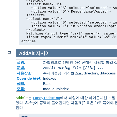
</select>
<select name="O">
<option value="A" selected="selected"> As
<option value="D"> Descending</option>
</select>
<select name="V">
<option value="0" selected="selected"> in
<option value="1"> in Version order</opti
</select>
Matching <input type="text" name="P" value=
<input type="submit" name="X" value="Go" />
</form>
AddAlt
지시어
설명:
파일명으로 선택한 아이콘대신 사용할 파일 
문법:
AddAlt
string
file
[
file
] ...
사용장소:
주서버설정, 가상호스트, directory, .htaccess
Override 옵션:
Indexes
상태:
Base
모듈:
mod_autoindex
는
에서 파일에 대한 아이콘대신 보일
AddAlt
FancyIndexing
있다.
String
에 공백이 들어간다면 따옴표(
혹은
)로 묶어야 
"
'
된다.