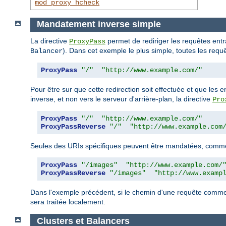
mod_proxy_hcheck
Mandatement inverse simple
La directive
permet de rediriger les requêtes entr
ProxyPass
). Dans cet exemple le plus simple, toutes les requê
Balancer
ProxyPass
"/"
"http://www.example.com/"
Pour être sur que cette redirection soit effectuée et que les 
inverse, et non vers le serveur d'arrière-plan, la directive
Pro
ProxyPass
"/"
"http://www.example.com/"
ProxyPassReverse
"/"
"http://www.example.com
Seules des URIs spécifiques peuvent être mandatées, comme 
ProxyPass
"/images"
"http://www.example.com/
ProxyPassReverse
"/images"
"http://www.examp
Dans l'exemple précédent, si le chemin d'une requête com
sera traitée localement.
Clusters et Balancers