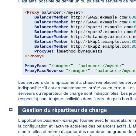
Il est ainsi possible de définir un ou plusieurs serveurs de
<
Proxy
 balancer
://
myset
>
BalancerMember
 http
://
www2
.
example
.
com
:
80
BalancerMember
 http
://
www3
.
example
.
com
:
80
BalancerMember
 http
://
spare1
.
example
.
com
:
BalancerMember
 http
://
spare2
.
example
.
com
:
BalancerMember
 http
://
hstandby
.
example
.
co
BalancerMember
 http
://
bkup1
.
example
.
com
:
8
BalancerMember
 http
://
bkup2
.
example
.
com
:
8
ProxySet
 lbmethod
=
</
Proxy
>
ProxyPass
"/images/"
"balancer://myset/"
ProxyPassReverse
"/images/"
"balancer://myse
Les serveurs de remplacement à chaud remplacent les serveu
indisponible s'il est en maintenance, arrêté ou en erreur. Le
serveurs du répartiteur de charge sont indisponibles. Les je
respectifs) sont toujours sollicités dans l'ordre du plus bas lbs
Gestion du répartiteur de charge
L'application
balancer-manager
fournie avec le mandataire in
la configuration et l'activité actuelles des balancers actifs. L
d'entre elles et même d'ajouter des membres au groupe de rép