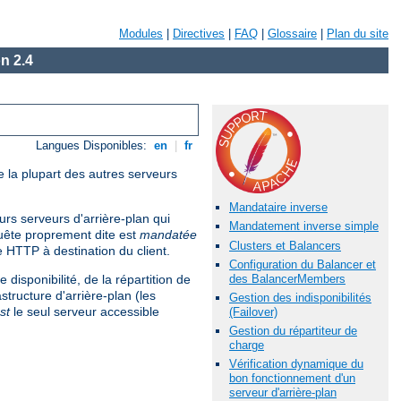
Modules
|
Directives
|
FAQ
|
Glossaire
|
Plan du site
n 2.4
Langues Disponibles:
en
|
fr
e la plupart des autres serveurs
Mandataire inverse
rs serveurs d'arrière-plan qui
Mandatement inverse simple
uête proprement dite est
mandatée
Clusters et Balancers
e HTTP à destination du client.
Configuration du Balancer et
des BalancerMembers
disponibilité, de la répartition de
astructure d'arrière-plan (les
Gestion des indisponibilités
st
le seul serveur accessible
(Failover)
Gestion du répartiteur de
charge
Vérification dynamique du
bon fonctionnement d'un
serveur d'arrière-plan