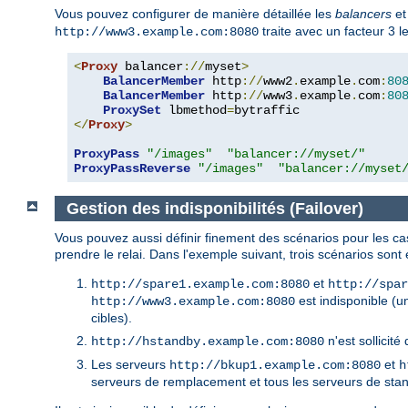
Vous pouvez configurer de manière détaillée les
balancers
e
traite avec un facteur 3 le
http://www3.example.com:8080
<
Proxy
 balancer
://
myset
>
BalancerMember
 http
://
www2
.
example
.
com
:
80
BalancerMember
 http
://
www3
.
example
.
com
:
80
ProxySet
 lbmethod
=
</
Proxy
>
ProxyPass
"/images"
"balancer://myset/"
ProxyPassReverse
"/images"
"balancer://myset
Gestion des indisponibilités (Failover)
Vous pouvez aussi définir finement des scénarios pour les cas 
prendre le relai. Dans l'exemple suivant, trois scénarios sont
et
http://spare1.example.com:8080
http://spar
est indisponible (
http://www3.example.com:8080
cibles).
n'est sollicit
http://hstandby.example.com:8080
Les serveurs
et
http://bkup1.example.com:8080
h
serveurs de remplacement et tous les serveurs de stan