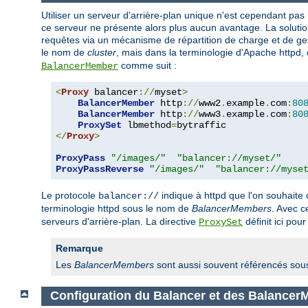
Utiliser un serveur d'arrière-plan unique n'est cependant pas
ce serveur ne présente alors plus aucun avantage. La solution
requêtes via un mécanisme de répartition de charge et de ges
le nom de
cluster
, mais dans la terminologie d'Apache httpd, o
comme suit :
BalancerMember
<
Proxy
 balancer
://
myset
>
BalancerMember
 http
://
www2
.
example
.
com
:
80
BalancerMember
 http
://
www3
.
example
.
com
:
80
ProxySet
 lbmethod
=
</
Proxy
>
ProxyPass
"/images/"
"balancer://myset/"
ProxyPassReverse
"/images/"
"balancer://myse
Le protocole
indique à httpd que l'on souhait
balancer://
terminologie httpd sous le nom de
BalancerMembers
. Avec 
serveurs d'arrière-plan. La directive
définit ici pou
ProxySet
Remarque
Les
BalancerMembers
sont aussi souvent référencés sou
Configuration du Balancer et des Balance