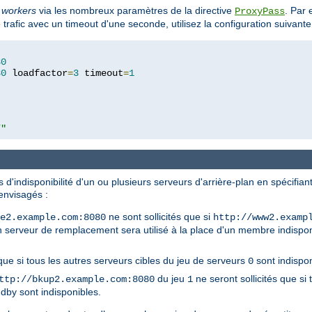
t
workers
via les nombreux paramètres de la directive
. Par 
ProxyPass
 trafic avec un timeout d'une seconde, utilisez la configuration suivante
80
80
 loadfactor
=
3
 timeout
=
1
/"
d'indisponibilité d'un ou plusieurs serveurs d'arrière-plan en spécifian
 envisagés :
ne sont sollicités que si
e2.example.com:8080
http://www2.examp
un serveur de remplacement sera utilisé à la place d'un membre indisp
é que si tous les autres serveurs cibles du jeu de serveurs
sont indispon
0
du jeu
ne seront sollicités que si
ttp://bkup2.example.com:8080
1
dby sont indisponibles.