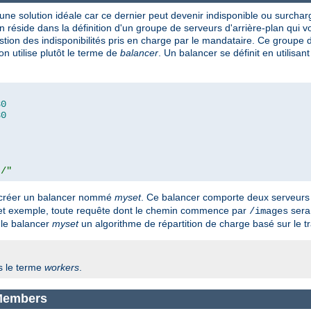
 une solution idéale car ce dernier peut devenir indisponible ou surcha
 réside dans la définition d'un groupe de serveurs d'arrière-plan qui v
tion des indisponibilités pris en charge par le mandataire. Ce groupe d
n utilise plutôt le terme de
balancer
. Un balancer se définit en utilisant
80
80
t/"
e créer un balancer nommé
myset
. Ce balancer comporte deux serveurs 
cet exemple, toute requête dont le chemin commence par
sera
/images
r le balancer
myset
un algorithme de répartition de charge basé sur le tra
s le terme
workers
.
rMembers