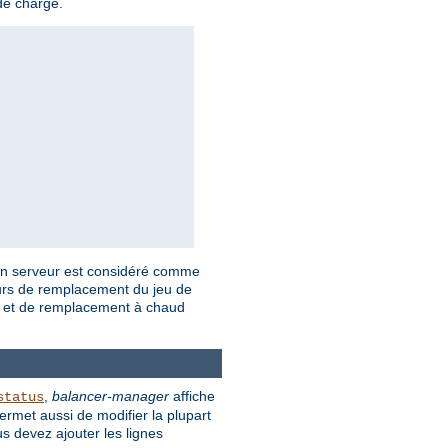
de charge.
Un serveur est considéré comme
veurs de remplacement du jeu de
by et de remplacement à chaud
,
balancer-manager
affiche
status
permet aussi de modifier la plupart
s devez ajouter les lignes