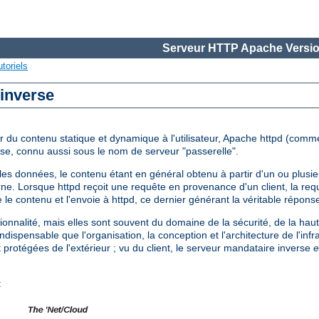
Serveur HTTP Apache Versio
toriels
 inverse
r du contenu statique et dynamique à l'utilisateur, Apache httpd (comm
rse, connu aussi sous le nom de serveur "passerelle".
es données, le contenu étant en général obtenu à partir d'un ou plusieu
e. Lorsque httpd reçoit une requête en provenance d'un client, la req
e le contenu et l'envoie à httpd, ce dernier générant la véritable répons
nnalité, mais elles sont souvent du domaine de la sécurité, de la haute 
 indispensable que l'organisation, la conception et l'architecture de l'infr
t protégées de l'extérieur ; vu du client, le serveur mandataire inverse
e
: