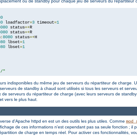
 remplacement ou de standby pour chaque jeu de serveurs du répartiteur 
80
80
 loadfactor
=
3
 timeout
=
1
8080
 status
=+
R

8080
 status
=+
R

m
:
8080
 status
=+
H

080
 lbset
=
1
080
 lbset
=
1
t/"
rs indisponibles du même jeu de serveurs du répartiteur de charge. 
s serveurs de standby à chaud sont utilisés si tous les serveurs et ser
ux de serveurs du répartiteur de charge (avec leurs serveurs de stand
et vers le plus haut.
verse d'Apache httpd en est un des outils les plus utiles. Comme
mod_
'affichage de ces informations n'est cependant pas sa seule fonction ; il 
artition de charge en temps réel. Pour activer ces fonctionnalités, vou