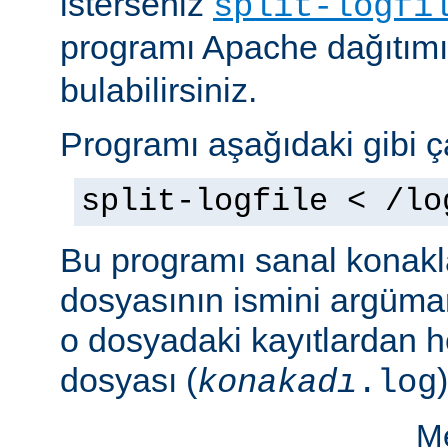
isterseniz
split-logfi
programı Apache dağıtım
bulabilirsiniz.
Programı aşağıdaki gibi çal
split-logfile < /lo
Bu programı sanal konakla
dosyasının ismini argüman 
o dosyadaki kayıtlardan he
dosyası (
)
konakadı
.log
Me