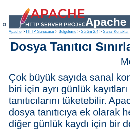
Apache 
Apache
>
HTTP Sunucusu
>
Belgeleme
>
Sürüm 2.4
>
Sanal Konaklar
Dosya Tanıtıcı Sınırl
Me
Çok büyük sayıda sanal kon
biri için ayrı günlük kayıtla
tanıtıcılarını tüketebilir. Ap
dosya tanıtıcıya ek olarak h
diğer günlük kaydı için bir do