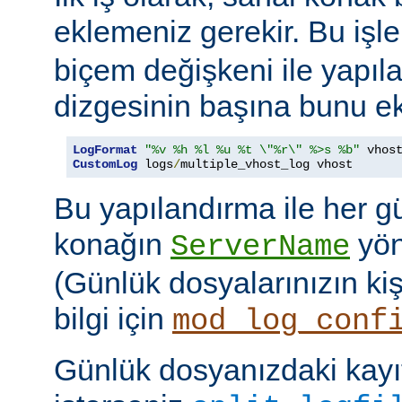
eklemeniz gerekir. Bu işl
biçem değişkeni ile yapıla
dizgesinin başına bunu ek
LogFormat
"%v %h %l %u %t \"%r\" %>s %b"
CustomLog
 logs
/
multiple_vhost_log vhost
Bu yapılandırma ile her g
konağın
yöne
ServerName
(Günlük dosyalarınızın kişis
bilgi için
mod_log_conf
Günlük dosyanızdaki kayıt