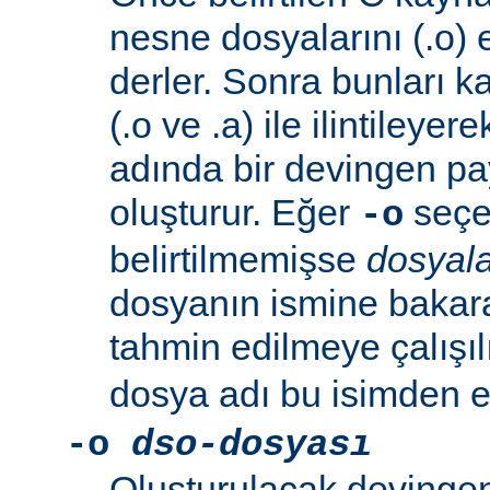
nesne dosyalarını (.o) 
derler. Sonra bunları k
(.o ve .a) ile ilintileyer
adında bir devingen pa
oluşturur. Eğer
seçen
-o
belirtilmemişse
dosyala
dosyanın ismine bakar
tahmin edilmeye çalışıl
dosya adı bu isimden el
-o
dso-dosyası
Oluşturulacak devingen