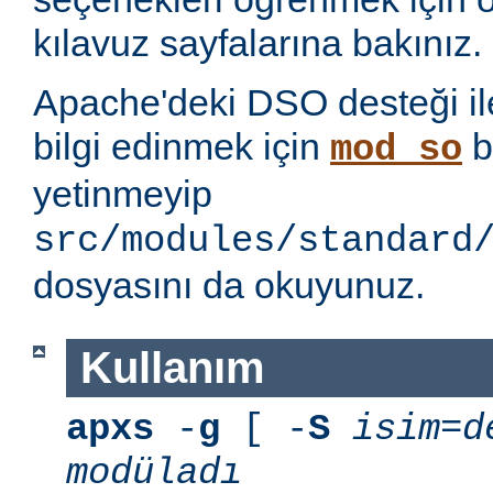
kılavuz sayfalarına bakınız.
Apache'deki DSO desteği ile i
bilgi edinmek için
b
mod_so
yetinmeyip
src/modules/standard
dosyasını da okuyunuz.
Kullanım
apxs
-
g
[ -
S
isim=d
modüladı