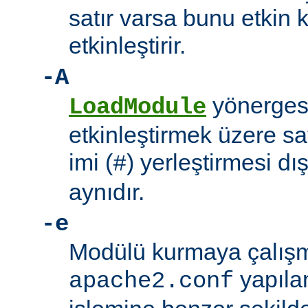
satır varsa bunu etkin 
etkinleştirir.
-A
yönerges
LoadModule
etkinleştirmek üzere sat
imi (
) yerleştirmesi d
#
aynıdır.
-e
Modülü kurmaya çalışm
yapıla
apache2.conf