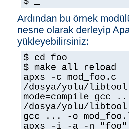
$ _
Ardından bu örnek modülü
nesne olarak derleyip A
yükleyebilirsiniz:
$ cd foo
$ make all reload
apxs -c mod_foo.c
/dosya/yolu/libtool
mode=compile gcc ..
/dosya/yolu/libtool
gcc ... -o mod_foo.
apxs -i -a -n "foo"