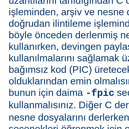
uzantılarını tanıdığından C
işleminden, arşiv ve nesne 
doğrudan ilintileme işlemind
böyle önceden derlenmiş ne
kullanırken, devingen payla
kullanılmalarını sağlamak
bağımsız kod (PIC) üretece
olduklarından emin olmalıs
bunun için daima
seç
-fpic
kullanmalısınız. Diğer C derl
nesne dosyalarını derlerken
seçenekleri öğrenmek için o 