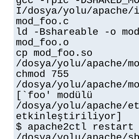
gcc -fpic -DSHARED_M
I/dosya/yolu/apache/
mod_foo.c
ld -Bshareable -o mo
mod_foo.o
cp mod_foo.so
/dosya/yolu/apache/m
chmod 755
/dosya/yolu/apache/m
[`foo' modülü
/dosya/yolu/apache/e
etkinleştiriliyor]
$ apache2ctl restart
/dosya/yolu/apache/s