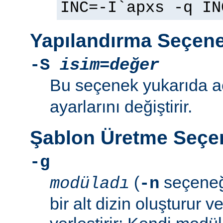
INC=-I`apxs -q IN
Yapılandırma Seçene
-S
isim=değer
Bu seçenek yukarıda 
ayarlarını değiştirir.
Şablon Üretme Seçen
-g
(
seçeneğ
modüladı
-n
bir alt dizin oluşturur v