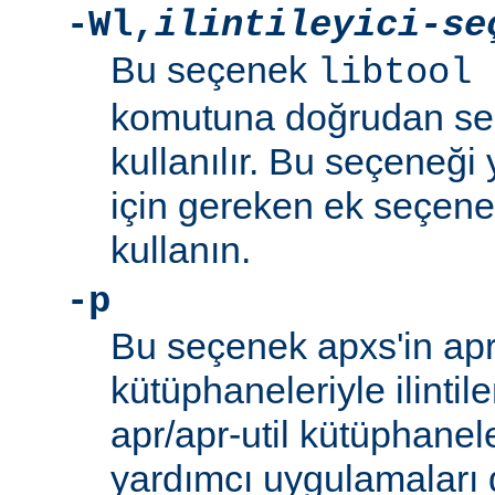
-Wl
,
ilintileyici-se
Bu seçenek
libtool 
komutuna doğrudan se
kullanılır. Bu seçeneği y
için gereken ek seçenek
kullanın.
-p
Bu seçenek apxs'in apr/
kütüphaneleriyle ilintil
apr/apr-util kütüphanel
yardımcı uygulamaları d