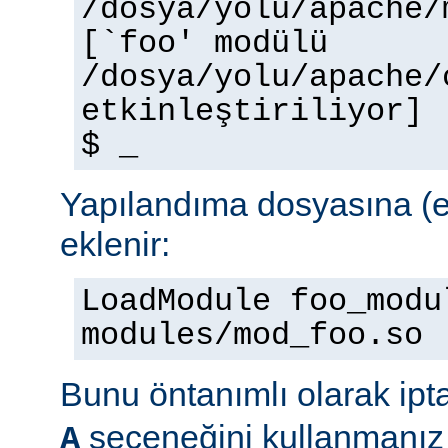
/dosya/yolu/apache/
[`foo' modülü
/dosya/yolu/apache/
etkinleştiriliyor]
$ _
Yapılandıma dosyasına (e
eklenir:
LoadModule foo_modu
modules/mod_foo.so
Bunu öntanımlı olarak ipt
seçeneğini kullanmanız 
A