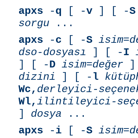
apxs
-
q
[ -
v
] [ -
S
sorgu
...
apxs
-
c
[ -
S
isim=d
dso-dosyası
] [ -
I
] [ -
D
isim=değer
] 
dizini
] [ -
l
kütüp
Wc,
derleyici-seçene
Wl,
ilintileyici-seç
]
dosya
...
apxs
-
i
[ -
S
isim=d