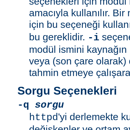
seçenekleri için modül 
amacıyla kullanılır. Bir
için bu seçeneği kullan
bu gereklidir.
seçeneğ
-i
modül ismini kaynağın
veya (son çare olarak)
tahmin etmeye çalışara
Sorgu Seçenekleri
-q
sorgu
'yi derlemekte k
httpd
değişkenler ve ortam ay