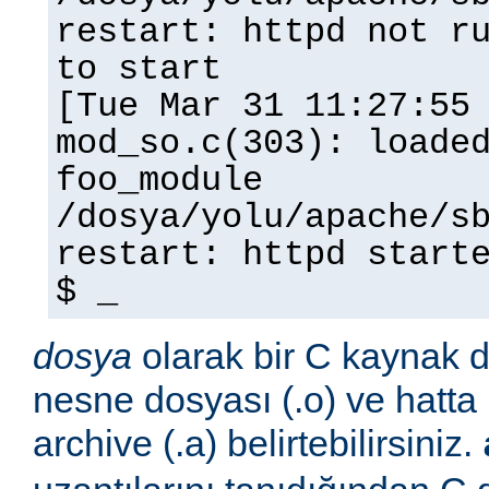
restart: httpd not r
to start
[Tue Mar 31 11:27:55
mod_so.c(303): loade
foo_module
/dosya/yolu/apache/s
restart: httpd start
$ _
dosya
olarak bir C kaynak do
nesne dosyası (.o) ve hatta 
archive (.a) belirtebilirsiniz.