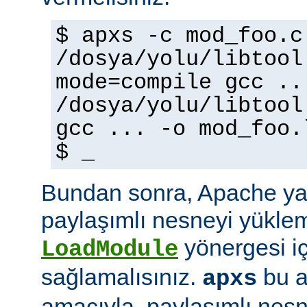
$ apxs -c mod_foo.c
/dosya/yolu/libtool
mode=compile gcc ..
/dosya/yolu/libtool
gcc ... -o mod_foo.
$ _
Bundan sonra, Apache ya
paylaşımlı nesneyi yüklem
yönergesi i
LoadModule
sağlamalısınız.
bu a
apxs
amacıyla, paylaşımlı nes