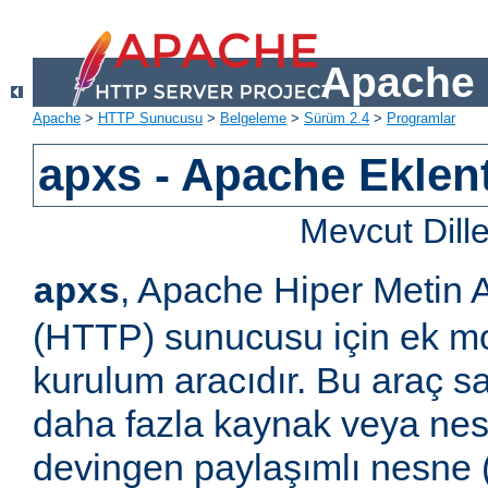
Apache 
Apache
>
HTTP Sunucusu
>
Belgeleme
>
Sürüm 2.4
>
Programlar
apxs - Apache Eklent
Mevcut Dill
, Apache Hiper Metin 
apxs
(HTTP) sunucusu için ek m
kurulum aracıdır. Bu araç s
daha fazla kaynak veya ne
devingen paylaşımlı nesne