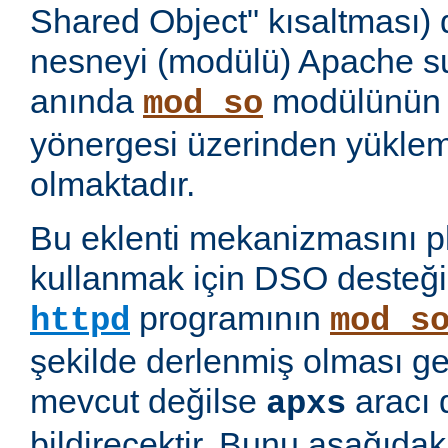
Shared Object" kısaltması)
nesneyi (modülü) Apache 
anında
modülünü
mod_so
yönergesi üzerinden yükl
olmaktadır.
Bu eklenti mekanizmasını 
kullanmak için DSO desteği
programının
httpd
mod_s
şekilde derlenmiş olması ge
mevcut değilse
aracı 
apxs
bildirecektir. Bunu aşağıda