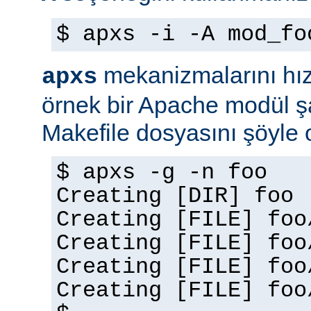
$ apxs -i -A mod_fo
mekanizmalarını hız
apxs
örnek bir Apache modül ş
Makefile dosyasını şöyle ol
$ apxs -g -n foo
Creating [DIR] foo
Creating [FILE] foo
Creating [FILE] foo
Creating [FILE] foo
Creating [FILE] foo