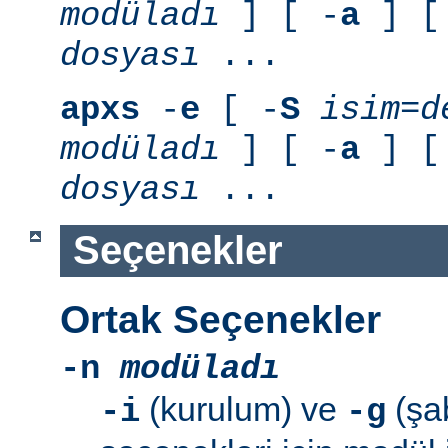
modüladı
] [ -
a
] [
dosyası
...
apxs
-
e
[ -
S
isim=d
modüladı
] [ -
a
] [
dosyası
...
Seçenekler
Ortak Seçenekler
-n
modüladı
(kurulum) ve
(şab
-i
-g