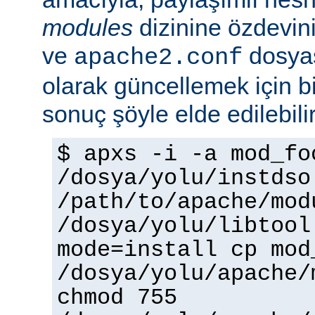
modules
dizinine özdevin
ve
dosyas
apache2.conf
olarak güncellemek için bi
sonuç şöyle elde edilebilir
$ apxs -i -a mod_fo
/dosya/yolu/instdso
/path/to/apache/mod
/dosya/yolu/libtool
mode=install cp mod
/dosya/yolu/apache/
chmod 755