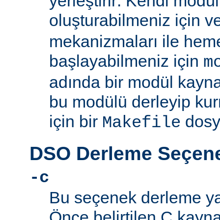
yerleştirir: Kendi mod
oluşturabilmeniz için 
mekanizmaları ile he
başlayabilmeniz için
m
adında bir modül kayna
bu modülü derleyip kur
için bir
dosy
Makefile
DSO Derleme Seçene
-c
Bu seçenek derleme yapı
Önce belirtilen C kayn