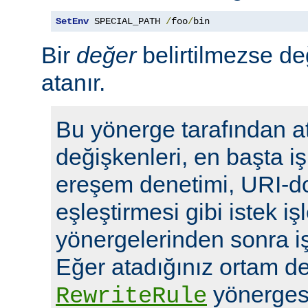
SetEnv
 SPECIAL_PATH 
/
foo
/
bin
Bir
değer
belirtilmezse de
atanır.
Bu yönerge tarafından a
değişkenleri, en başta i
ereşem denetimi, URI-d
eşleştirmesi gibi istek i
yönergelerinden sonra i
Eğer atadığınız ortam de
yönergesi
RewriteRule