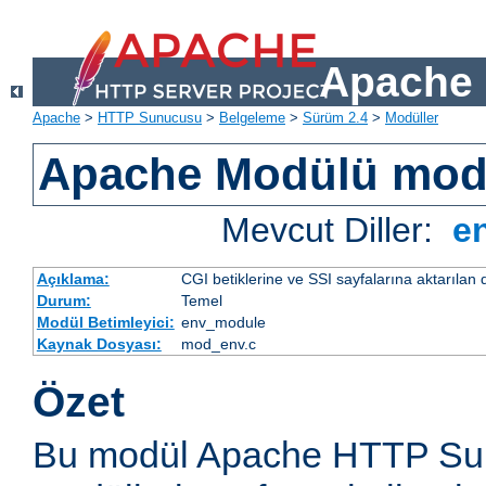
Apache 
Apache
>
HTTP Sunucusu
>
Belgeleme
>
Sürüm 2.4
>
Modüller
Apache Modülü mo
Mevcut Diller:
e
Açıklama:
CGI betiklerine ve SSI sayfalarına aktarılan 
Durum:
Temel
Modül Betimleyici:
env_module
Kaynak Dosyası:
mod_env.c
Özet
Bu modül Apache HTTP Sun