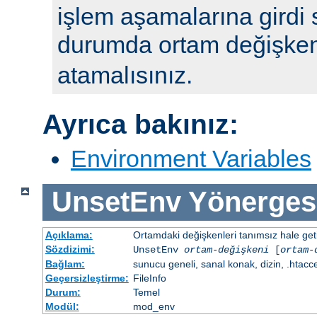
işlem aşamalarına girdi 
durumda ortam değişke
atamalısınız.
Ayrıca bakınız:
Environment Variables
UnsetEnv
Yönerges
Açıklama:
Ortamdaki değişkenleri tanımsız hale getir
Sözdizimi:
UnsetEnv
ortam-değişkeni
[
ortam-
Bağlam:
sunucu geneli, sanal konak, dizin, .htacc
Geçersizleştirme:
FileInfo
Durum:
Temel
Modül:
mod_env