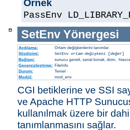
Örnek
PassEnv LD_LIBRARY_
SetEnv
Yönergesi
Açıklama:
Ortam değişkenlerini tanımlar.
Sözdizimi:
SetEnv
ortam-değişkeni
[
değer
]
Bağlam:
sunucu geneli, sanal konak, dizin, .htacc
Geçersizleştirme:
FileInfo
Durum:
Temel
Modül:
mod_env
CGI betiklerine ve SSI sa
ve Apache HTTP Sunucus
kullanılmak üzere bir dahi
tanımlanmasını sağlar.