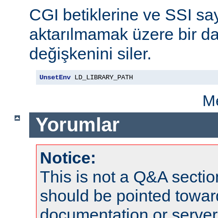
CGI betiklerine ve SSI say
aktarılmamak üzere bir da
değişkenini siler.
UnsetEnv
 LD_LIBRARY_PATH
Me
Yorumlar
Notice:
This is not a Q&A sect
should be pointed towar
documentation or serve