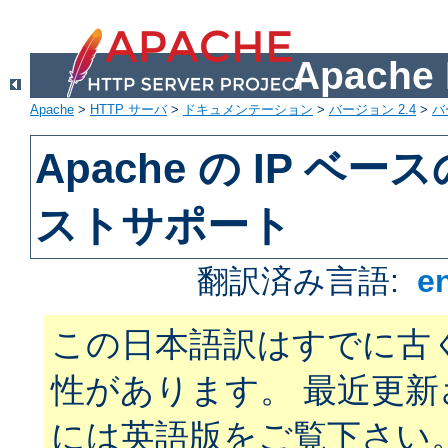
Apach
Apache
>
HTTP サーバ
>
ドキュメンテーション
>
バージョン 2.4
>
バ
Apache の IP ベ
ストサポート
翻訳済み言語:
e
この日本語訳はすでに古
性があります。 最近更
には英語版をご覧下さい