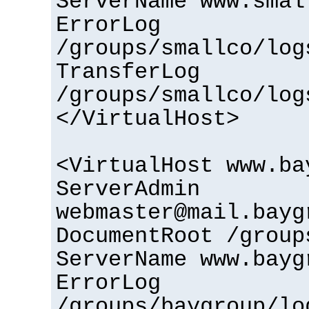
ServerName www.smal
ErrorLog
/groups/smallco/log
TransferLog
/groups/smallco/log
</VirtualHost>
<VirtualHost www.ba
ServerAdmin
webmaster@mail.bayg
DocumentRoot /group
ServerName www.bayg
ErrorLog
/groups/baygroup/lo