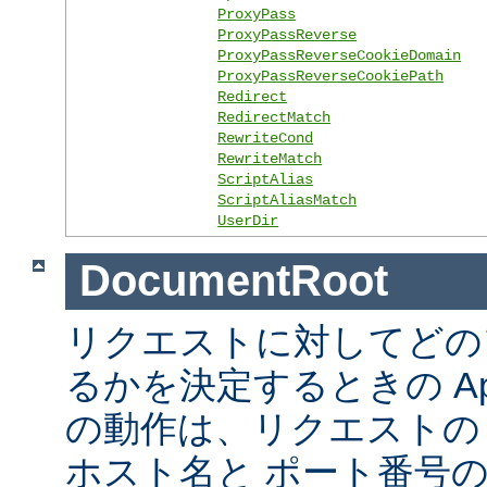
ProxyPass
ProxyPassReverse
ProxyPassReverseCookieDomain
ProxyPassReverseCookiePath
Redirect
RedirectMatch
RewriteCond
RewriteMatch
ScriptAlias
ScriptAliasMatch
UserDir
DocumentRoot
リクエストに対してどの
るかを決定するときの Ap
の動作は、リクエストの URL
ホスト名と ポート番号の