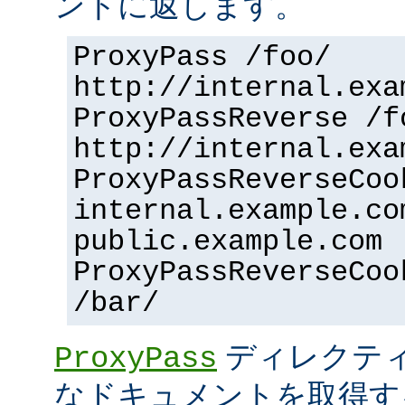
ントに返します。
ProxyPass /foo/
http://internal.exa
ProxyPassReverse /f
http://internal.exa
ProxyPassReverseCoo
internal.example.co
public.example.com
ProxyPassReverseCoo
/bar/
ディレクティ
ProxyPass
なドキュメントを取得す