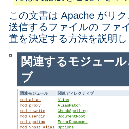
この文書は Apache がリ
送信するファイルの ファ
置を決定する方法を説明し
関連するモジュール
ブ
関連モジュール
関連ディレクティブ
mod_alias
Alias
mod_proxy
AliasMatch
mod_rewrite
CheckSpelling
mod_userdir
DocumentRoot
mod_speling
ErrorDocument
mod_vhost_alias
Options