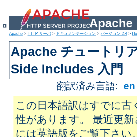
Apach
Apache
>
HTTP サーバ
>
ドキュメンテーション
>
バージョン 2.4
>
H
Apache チュートリアル
Side Includes 入門
翻訳済み言語:
e
この日本語訳はすでに古
性があります。 最近更
には英語版をご覧下さい