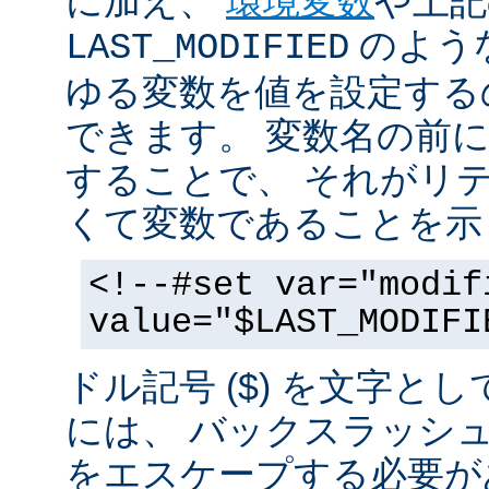
に加え、
環境変数
や上記
のような
LAST_MODIFIED
ゆる変数を値を設定する
できます。 変数名の前にド
することで、 それがリ
くて変数であることを示
<!--#set var="modif
value="$LAST_MODIFI
ドル記号 ($) を文字と
には、 バックスラッシ
をエスケープする必要が