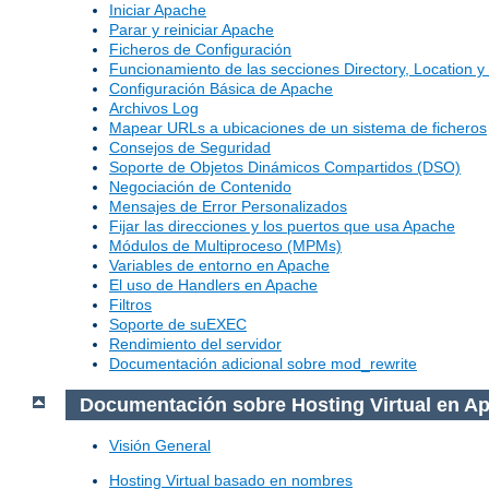
Iniciar Apache
Parar y reiniciar Apache
Ficheros de Configuración
Funcionamiento de las secciones Directory, Location y 
Configuración Básica de Apache
Archivos Log
Mapear URLs a ubicaciones de un sistema de ficheros
Consejos de Seguridad
Soporte de Objetos Dinámicos Compartidos (DSO)
Negociación de Contenido
Mensajes de Error Personalizados
Fijar las direcciones y los puertos que usa Apache
Módulos de Multiproceso (MPMs)
Variables de entorno en Apache
El uso de Handlers en Apache
Filtros
Soporte de suEXEC
Rendimiento del servidor
Documentación adicional sobre mod_rewrite
Documentación sobre Hosting Virtual en A
Visión General
Hosting Virtual basado en nombres