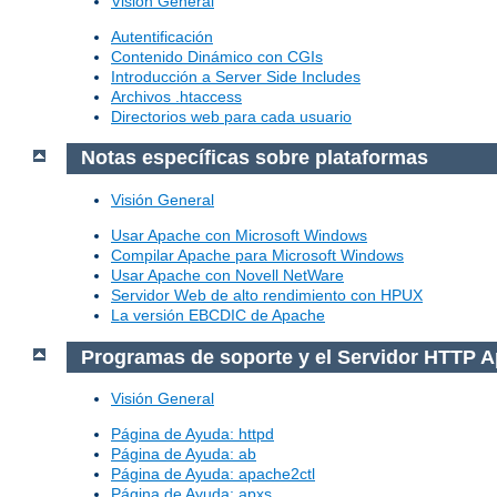
Visión General
Autentificación
Contenido Dinámico con CGIs
Introducción a Server Side Includes
Archivos .htaccess
Directorios web para cada usuario
Notas específicas sobre plataformas
Visión General
Usar Apache con Microsoft Windows
Compilar Apache para Microsoft Windows
Usar Apache con Novell NetWare
Servidor Web de alto rendimiento con HPUX
La versión EBCDIC de Apache
Programas de soporte y el Servidor HTTP 
Visión General
Página de Ayuda: httpd
Página de Ayuda: ab
Página de Ayuda: apache2ctl
Página de Ayuda: apxs