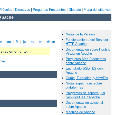
Módulos
|
Directivas
|
Preguntas Frecuentes
|
Glosario
|
Mapa del sitio web
 Apache
Notas de la Versión
Funcionamiento del Servidor
en
|
es
|
fr
|
ja
|
ko
|
tr
|
zh-cn
HTTP Apache
Documentación sobre Hosting
os recientemente.
Virtual en Apache
Preguntas Más Frecuentes
che
.
sobre Apache
Encriptado SSL/TLS con
Apache
Guías, Tutoriales, y HowTos
Notas específicas sobre
plataformas
Programas de soporte y el
Servidor HTTP Apache
Documentación adicional
sobre Apache
Módulos de Apache